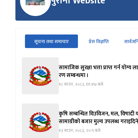
पुरानो Website
सीधा
सूचना तथा समाचार
प्रेस विज्ञप्ति
सार्वज
पहिलो
(सक्रिय ट्याब)
ट्याबको
सामग्रीमा
जानुहोस्
सामाजिक सुरक्षा भत्ता प्राप्त गर्न योग
रण सम्बन्धमा ।
१८ साउन, २०८३, ११:४७ बजे
कृषि सम्बन्धित विउविजन, मल, विषादी य
सामाग्रीको बजार मुल्य उपलब्ध गराइदिने
१३ साउन, २०८३, २०:९ बजे