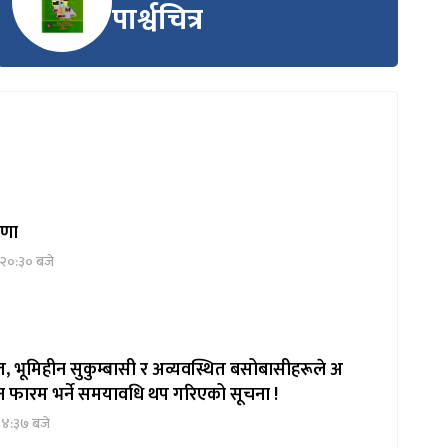
पार्श्वचित्र
्रणा
 २०:३० बजे
, भूमिहीन सुकुम्बासी र अव्यवस्थित बसोबासीहरूले अ
दन फारम भर्ने समयावधि थप गरिएको सूचना !
१४:३७ बजे