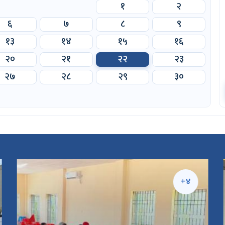
१
२
६
७
८
९
१३
१४
१५
१६
२०
२१
२२
२३
२७
२८
२९
३०
+४