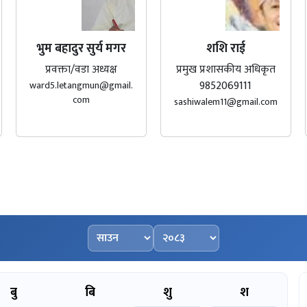
भुम बहादुर सुर्य मगर
शशि राई
प्रवक्ता/वडा अध्यक्ष
प्रमुख प्रशासकीय अधिकृत
9852069111
ward5.letangmun@gmail.
com
sashiwalem11@gmail.com
महिना चयन गर्नुहोस्
वर्ष चयन गर्नुहोस्
बु
बि
शु
श