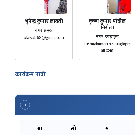
भुपेन्द्र कुमार लावती
कृ्ष्ण कुमार पोख्रेल
निरौला
नगर प्रमुख
नगर उपम्रमुख
blawati68@gmail.com
krishnakumari.niroula@gm
ail.com
कार्यक्रम पात्रो
‹
आ
सो
मं