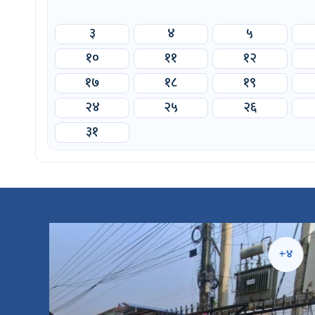
३
४
५
१०
११
१२
१७
१८
१९
२४
२५
२६
३१
५
+४