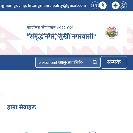
ngmun.gov.np, letangmunicipality@gmail.com
EN
ने
कार्यालय फोन नम्बरः +977-021-
560554,560044,560666
"समृद्ध नगर, सुखी नगरवासी"
सम्पर्क
खोज्नुहोस्
हाम्रा सेवाहरू