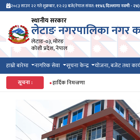
२०८३ साउन २२ गते शुक्रबार, १२:२३ बजे
(नेपाल संवत:
११४६ दिल्लागा नवमी - २४)
स्थानीय सरकार
लेटाङ नगरपालिका नगर का
लेटाङ-०३, मोरङ
कोशी प्रदेश, नेपाल
हाम्रो बारेमा
नागरिक सेवा
सूचना केन्द्र
योजना, बजेट तथा कार्
सूचना :
हार्दिक निमन्त्रणा