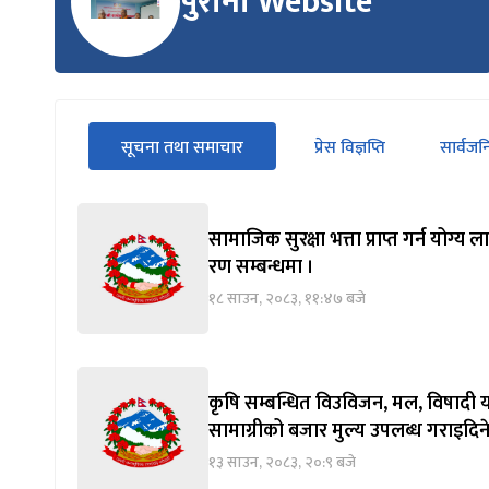
पुरानो Website
सीधा
सूचना तथा समाचार
प्रेस विज्ञप्ति
सार्वज
पहिलो
(सक्रिय ट्याब)
ट्याबको
सामग्रीमा
जानुहोस्
सामाजिक सुरक्षा भत्ता प्राप्त गर्न योग
रण सम्बन्धमा ।
१८ साउन, २०८३, ११:४७ बजे
कृषि सम्बन्धित विउविजन, मल, विषादी य
सामाग्रीको बजार मुल्य उपलब्ध गराइदिने
१३ साउन, २०८३, २०:९ बजे