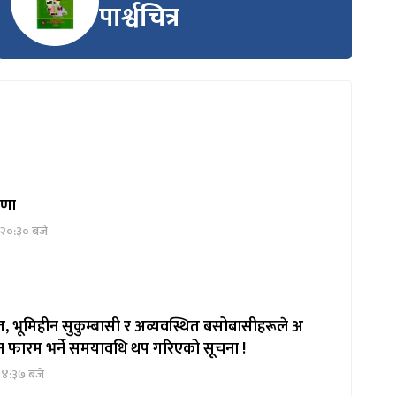
पार्श्वचित्र
्रणा
 २०:३० बजे
, भूमिहीन सुकुम्बासी र अव्यवस्थित बसोबासीहरूले अ
दन फारम भर्ने समयावधि थप गरिएको सूचना !
१४:३७ बजे