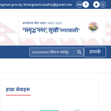
ngmun.gov.np, letangmunicipality@gmail.com
EN
ने
कार्यालय फोन नम्बरः +977-021-
560554,560044,560666
"समृद्ध नगर, सुखी नगरवासी"
सम्पर्क
खोज्नुहोस्
हाम्रा सेवाहरू