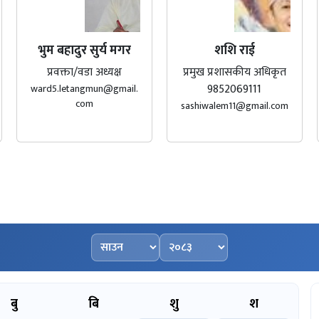
भुम बहादुर सुर्य मगर
शशि राई
प्रवक्ता/वडा अध्यक्ष
प्रमुख प्रशासकीय अधिकृत
9852069111
ward5.letangmun@gmail.
com
sashiwalem11@gmail.com
महिना चयन गर्नुहोस्
वर्ष चयन गर्नुहोस्
बु
बि
शु
श