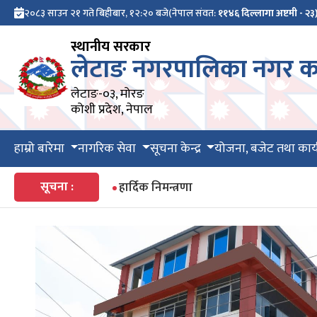
२०८३ साउन २१ गते बिहीबार, १२:२० बजे
(नेपाल संवत:
११४६ दिल्लागा अष्टमी - २३
स्थानीय सरकार
लेटाङ नगरपालिका नगर का
लेटाङ-०३, मोरङ
कोशी प्रदेश, नेपाल
हाम्रो बारेमा
नागरिक सेवा
सूचना केन्द्र
योजना, बजेट तथा कार्
सूचना :
हार्दिक निमन्त्रणा