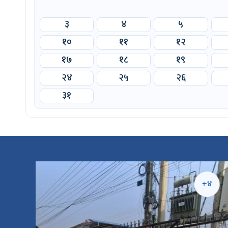
३
४
५
१०
११
१२
१७
१८
१९
२४
२५
२६
३१
५
+४