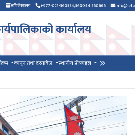
)
अभिलेखालय
+977-021-560554,560044,560666
info@leta
र्यपालिकाको कार्यालय
यक्रम
कानून तथा दस्तावेज
स्थानीय प्रोफाइल