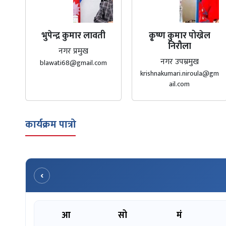
भुपेन्द्र कुमार लावती
कृ्ष्ण कुमार पोख्रेल
निरौला
नगर प्रमुख
नगर उपम्रमुख
blawati68@gmail.com
krishnakumari.niroula@gm
ail.com
कार्यक्रम पात्रो
‹
आ
सो
मं