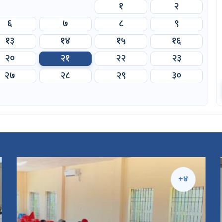
१
२
६
७
८
९
१३
१४
१५
१६
२०
२१
२२
२३
२७
२८
२९
३०
+४