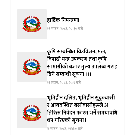
हार्दिक निमन्त्रणा
१६ साउन, २०८३, २०:३० बजे
कृषि सम्बन्धित विउविजन, मल,
विषादी यन्त्र उपकरण तथा कृषि
सामाग्रीको बजार मुल्य उपलब्ध गराइ
दिने सम्बन्धी सूचना ।।।
१३ साउन, २०८३, २०:९ बजे
भूमिहीन दलित, भूमिहीन सुकुम्बासी
र अव्यवस्थित बसोबासीहरूले अ
तिरिक्त निवेदन फारम भर्ने समयावधि
थप गरिएको सूचना !
४ साउन, २०८३, १४:३७ बजे