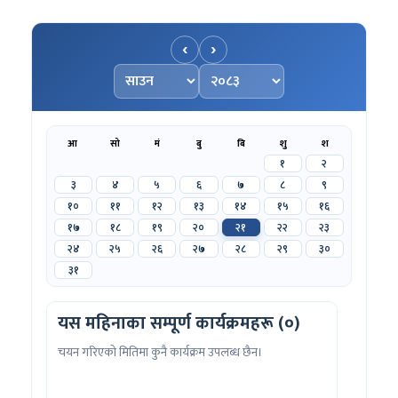
‹
›
महिना चयन गर्नुहोस्
वर्ष चयन गर्नुहोस्
आ
सो
मं
बु
बि
शु
श
१
२
३
४
५
६
७
८
९
१०
११
१२
१३
१४
१५
१६
१७
१८
१९
२०
२१
२२
२३
२४
२५
२६
२७
२८
२९
३०
३१
यस महिनाका सम्पूर्ण कार्यक्रमहरू (०)
चयन गरिएको मितिमा कुनै कार्यक्रम उपलब्ध छैन।