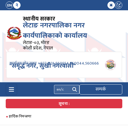
EN
ने
स्थानीय सरकार
लेटाङ नगरपालिका नगर
कार्यपालिकाको कार्यालय
लेटाङ-०३, मोरङ
कोशी प्रदेश, नेपाल
कार्यालय फोन नम्बरः +977-021-560554,560044,560666
"समृद्ध नगर, सुखी नगरवासी"
सम्पर्क
खोज्नुहोस्
सूचना :
हार्दिक निमन्त्रणा