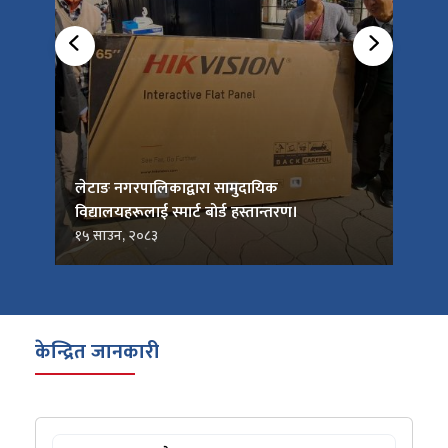
को
लेटाङ नगरपालिकाद्वारा सामुदायिक
लेटाङ
विद्यालयहरूलाई स्मार्ट बोर्ड हस्तान्तरण।
जनप्र
१५ साउन, २०८३
१५ सा
केन्द्रित जानकारी