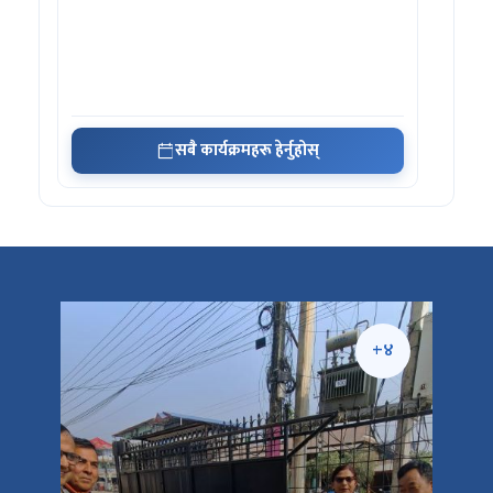
सबै कार्यक्रमहरू हेर्नुहोस्
+५
+४