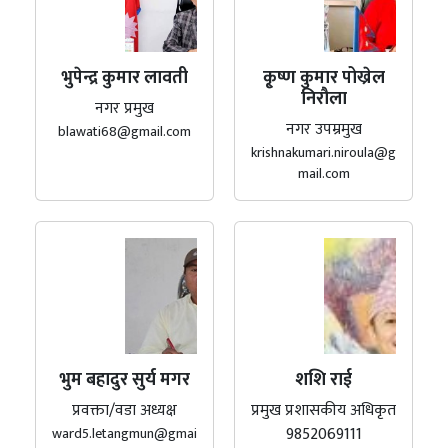
भुपेन्द्र कुमार लावती
कृ्ष्ण कुमार पोख्रेल
निरौला
नगर प्रमुख
नगर उपम्रमुख
blawati68@gmail.com
krishnakumari.niroula@g
mail.com
भुम बहादुर सुर्य मगर
शशि राई
प्रवक्ता/वडा अध्यक्ष
प्रमुख प्रशासकीय अधिकृत
9852069111
ward5.letangmun@gmai