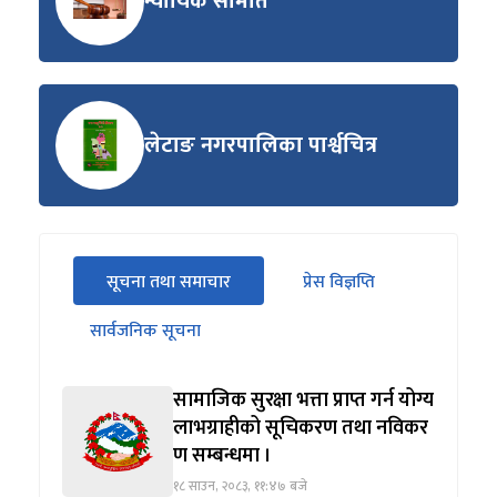
न्यायिक समिति
लेटाङ नगरपालिका पार्श्वचित्र
सीधा
सूचना तथा समाचार
प्रेस विज्ञप्ति
पहिलो
(सक्रिय ट्याब)
ट्याबको
सार्वजनिक सूचना
सामग्रीमा
जानुहोस्
सामाजिक सुरक्षा भत्ता प्राप्त गर्न योग्य
लाभग्राहीको सूचिकरण तथा नविकर
ण सम्बन्धमा ।
१८ साउन, २०८३, ११:४७ बजे