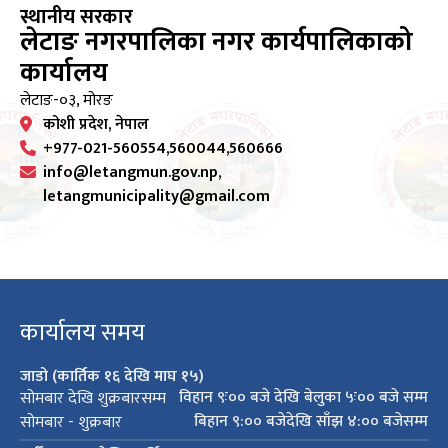
स्थानीय सरकार
लेटाङ नगरपालिका नगर कार्यपालिकाको
कार्यालय
लेटाङ-०३, मोरङ
कोशी प्रदेश, नेपाल
+977-021-560554,560044,560666
info@letangmun.gov.np,
letangmunicipality@gmail.com
कार्यालय समय
जाडो (कार्तिक १६ देखि माघ १५)
विहान ९ः०० बजे देखि बेलुका ५ः०० बजे सम्म
सोमबार देखि शुक्रबारसम्म
बिहान ९:०० बजेदेखि साँझ ४:०० बजेसम्म
सोमबार - शुक्रबार