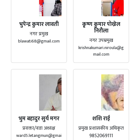
भुपेन्द्र कुमार लावती
कृ्ष्ण कुमार पोख्रेल
निरौला
नगर प्रमुख
नगर उपम्रमुख
blawati68@gmail.com
krishnakumari.niroula@g
mail.com
भुम बहादुर सुर्य मगर
शशि राई
प्रवक्ता/वडा अध्यक्ष
प्रमुख प्रशासकीय अधिकृत
9852069111
ward5.letangmun@gmai