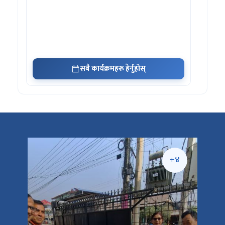
सबै कार्यक्रमहरू हेर्नुहोस्
+५
+४