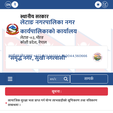
EN
ने
स्थानीय सरकार
लेटाङ नगरपालिका नगर
कार्यपालिकाको कार्यालय
लेटाङ-०३, मोरङ
कोशी प्रदेश, नेपाल
कार्यालय फोन नम्बरः +977-021-560554,560044,560666
"समृद्ध नगर, सुखी नगरवासी"
सम्पर्क
खोज्नुहोस्
सूचना :
सामाजिक सुरक्षा भत्ता प्राप्त गर्न योग्य लाभग्राहीको सूचिकरण तथा नविकरण
सम्बन्धमा ।