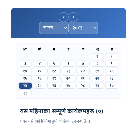
‹
›
महिना चयन गर्नुहोस्
वर्ष चयन गर्नुहोस्
आ
सो
मं
बु
बि
शु
श
१
२
३
४
५
६
७
८
९
१०
११
१२
१३
१४
१५
१६
१७
१८
१९
२०
२१
२२
२३
२४
२५
२६
२७
२८
२९
३०
३१
यस महिनाका सम्पूर्ण कार्यक्रमहरू (०)
चयन गरिएको मितिमा कुनै कार्यक्रम उपलब्ध छैन।