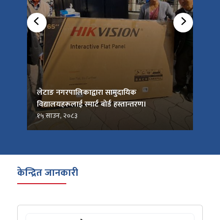
को
लेटाङ नगरपालिकाद्वारा सामुदायिक
लेटाङ
विद्यालयहरूलाई स्मार्ट बोर्ड हस्तान्तरण।
जनप्र
१५ साउन, २०८३
१५ सा
केन्द्रित जानकारी