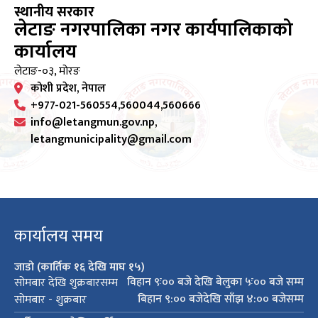
स्थानीय सरकार
लेटाङ नगरपालिका नगर कार्यपालिकाको
कार्यालय
लेटाङ-०३, मोरङ
कोशी प्रदेश, नेपाल
+977-021-560554,560044,560666
info@letangmun.gov.np,
letangmunicipality@gmail.com
कार्यालय समय
जाडो (कार्तिक १६ देखि माघ १५)
विहान ९ः०० बजे देखि बेलुका ५ः०० बजे सम्म
सोमबार देखि शुक्रबारसम्म
बिहान ९:०० बजेदेखि साँझ ४:०० बजेसम्म
सोमबार - शुक्रबार