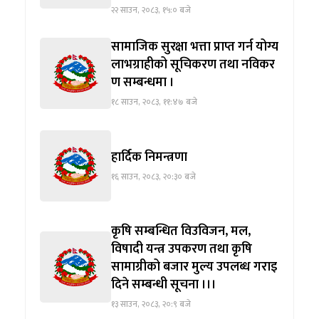
२२ साउन, २०८३, १५:० बजे
सामाजिक सुरक्षा भत्ता प्राप्त गर्न योग्य
लाभग्राहीको सूचिकरण तथा नविकर
ण सम्बन्धमा ।
१८ साउन, २०८३, ११:४७ बजे
हार्दिक निमन्त्रणा
१६ साउन, २०८३, २०:३० बजे
कृषि सम्बन्धित विउविजन, मल,
विषादी यन्त्र उपकरण तथा कृषि
सामाग्रीको बजार मुल्य उपलब्ध गराइ
दिने सम्बन्धी सूचना ।।।
१३ साउन, २०८३, २०:९ बजे