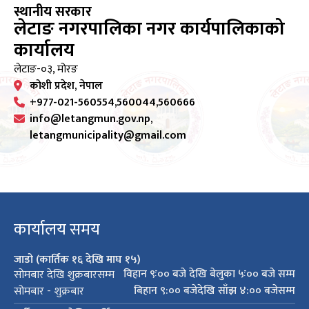
स्थानीय सरकार
लेटाङ नगरपालिका नगर कार्यपालिकाको
कार्यालय
लेटाङ-०३, मोरङ
कोशी प्रदेश, नेपाल
+977-021-560554,560044,560666
info@letangmun.gov.np,
letangmunicipality@gmail.com
कार्यालय समय
जाडो (कार्तिक १६ देखि माघ १५)
विहान ९ः०० बजे देखि बेलुका ५ः०० बजे सम्म
सोमबार देखि शुक्रबारसम्म
बिहान ९:०० बजेदेखि साँझ ४:०० बजेसम्म
सोमबार - शुक्रबार