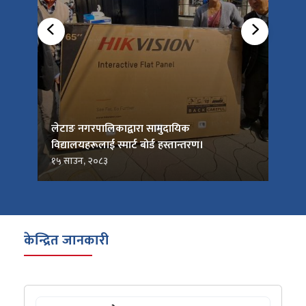
को
लेटाङ नगरपालिकाद्वारा सामुदायिक
लेटाङ
विद्यालयहरूलाई स्मार्ट बोर्ड हस्तान्तरण।
जनप्र
१५ साउन, २०८३
१५ सा
केन्द्रित जानकारी