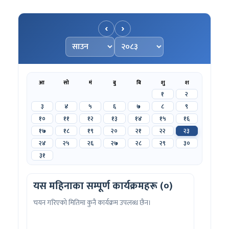
‹
›
महिना चयन गर्नुहोस्
वर्ष चयन गर्नुहोस्
आ
सो
मं
बु
बि
शु
श
१
२
३
४
५
६
७
८
९
१०
११
१२
१३
१४
१५
१६
१७
१८
१९
२०
२१
२२
२३
२४
२५
२६
२७
२८
२९
३०
३१
यस महिनाका सम्पूर्ण कार्यक्रमहरू (०)
चयन गरिएको मितिमा कुनै कार्यक्रम उपलब्ध छैन।