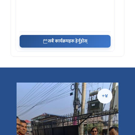
सबै कार्यक्रमहरू हेर्नुहोस्
+५
+४