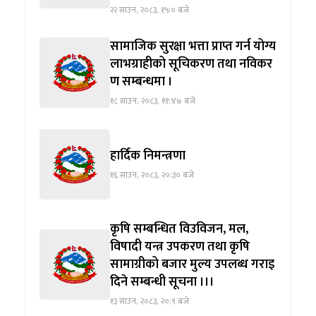
२२ साउन, २०८३, १५:० बजे
सामाजिक सुरक्षा भत्ता प्राप्त गर्न योग्य
लाभग्राहीको सूचिकरण तथा नविकर
ण सम्बन्धमा ।
१८ साउन, २०८३, ११:४७ बजे
हार्दिक निमन्त्रणा
१६ साउन, २०८३, २०:३० बजे
कृषि सम्बन्धित विउविजन, मल,
विषादी यन्त्र उपकरण तथा कृषि
सामाग्रीको बजार मुल्य उपलब्ध गराइ
दिने सम्बन्धी सूचना ।।।
१३ साउन, २०८३, २०:९ बजे