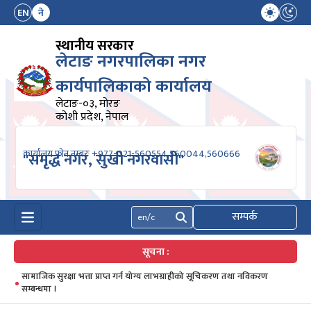
EN
ने
स्थानीय सरकार
लेटाङ नगरपालिका नगर
कार्यपालिकाको कार्यालय
लेटाङ-०३, मोरङ
कोशी प्रदेश, नेपाल
कार्यालय फोन नम्बरः +977-021-560554,560044,560666
"समृद्ध नगर, सुखी नगरवासी"
सम्पर्क
खोज्नुहोस्
सूचना :
सामाजिक सुरक्षा भत्ता प्राप्त गर्न योग्य लाभग्राहीको सूचिकरण तथा नविकरण
सम्बन्धमा ।