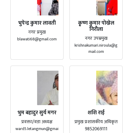
भुपेन्द्र कुमार लावती
कृ्ष्ण कुमार पोख्रेल
निरौला
नगर प्रमुख
नगर उपम्रमुख
blawati68@gmail.com
krishnakumari.niroula@g
mail.com
भुम बहादुर सुर्य मगर
शशि राई
प्रवक्ता/वडा अध्यक्ष
प्रमुख प्रशासकीय अधिकृत
9852069111
ward5.letangmun@gmai