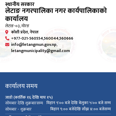
स्थानीय सरकार
लेटाङ नगरपालिका नगर कार्यपालिकाको
कार्यालय
लेटाङ-०३, मोरङ
कोशी प्रदेश, नेपाल
+977-021-560554,560044,560666
info@letangmun.gov.np,
letangmunicipality@gmail.com
कार्यालय समय
जाडो (कार्तिक १६ देखि माघ १५)
विहान ९ः०० बजे देखि बेलुका ५ः०० बजे सम्म
सोमबार देखि शुक्रबारसम्म
बिहान ९:०० बजेदेखि साँझ ४:०० बजेसम्म
सोमबार - शुक्रबार