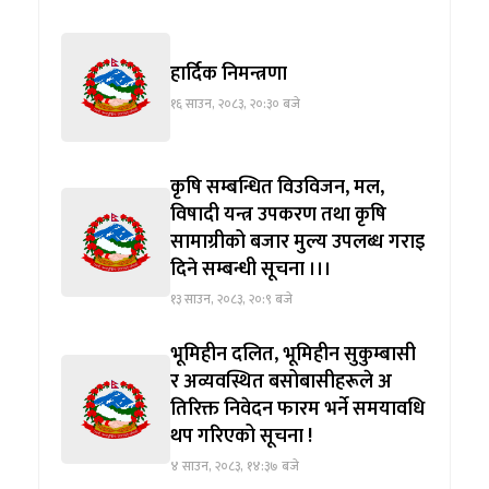
हार्दिक निमन्त्रणा
१६ साउन, २०८३, २०:३० बजे
कृषि सम्बन्धित विउविजन, मल,
विषादी यन्त्र उपकरण तथा कृषि
सामाग्रीको बजार मुल्य उपलब्ध गराइ
दिने सम्बन्धी सूचना ।।।
१३ साउन, २०८३, २०:९ बजे
भूमिहीन दलित, भूमिहीन सुकुम्बासी
र अव्यवस्थित बसोबासीहरूले अ
तिरिक्त निवेदन फारम भर्ने समयावधि
थप गरिएको सूचना !
४ साउन, २०८३, १४:३७ बजे