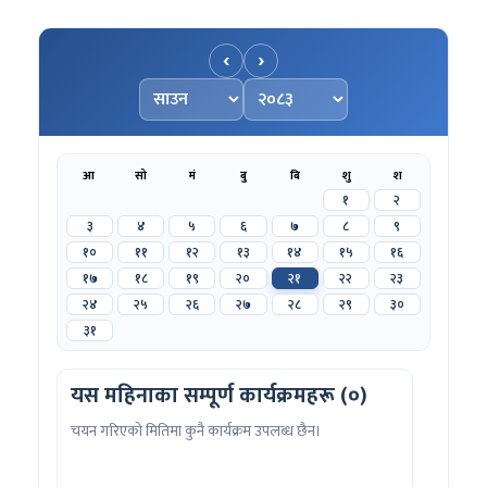
‹
›
महिना चयन गर्नुहोस्
वर्ष चयन गर्नुहोस्
आ
सो
मं
बु
बि
शु
श
१
२
३
४
५
६
७
८
९
१०
११
१२
१३
१४
१५
१६
१७
१८
१९
२०
२१
२२
२३
२४
२५
२६
२७
२८
२९
३०
३१
यस महिनाका सम्पूर्ण कार्यक्रमहरू (०)
चयन गरिएको मितिमा कुनै कार्यक्रम उपलब्ध छैन।