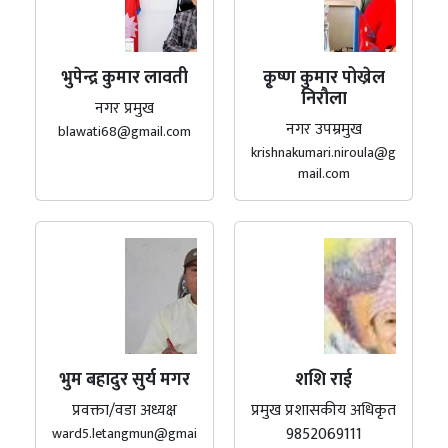
भुपेन्द्र कुमार लावती
कृ्ष्ण कुमार पोख्रेल
निरौला
नगर प्रमुख
नगर उपम्रमुख
blawati68@gmail.com
krishnakumari.niroula@g
mail.com
भुम बहादुर सुर्य मगर
शशि राई
प्रवक्ता/वडा अध्यक्ष
प्रमुख प्रशासकीय अधिकृत
9852069111
ward5.letangmun@gmai