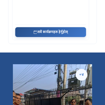
सबै कार्यक्रमहरू हेर्नुहोस्
+५
+४