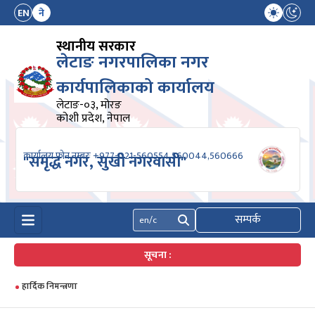
EN
ने
स्थानीय सरकार
लेटाङ नगरपालिका नगर
कार्यपालिकाको कार्यालय
लेटाङ-०३, मोरङ
कोशी प्रदेश, नेपाल
कार्यालय फोन नम्बरः +977-021-560554,560044,560666
"समृद्ध नगर, सुखी नगरवासी"
सम्पर्क
खोज्नुहोस्
सूचना :
हार्दिक निमन्त्रणा