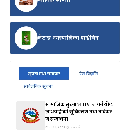
न्यायिक समिति
लेटाङ नगरपालिका पार्श्वचित्र
सीधा
सूचना तथा समाचार
प्रेस विज्ञप्ति
पहिलो
(सक्रिय ट्याब)
ट्याबको
सार्वजनिक सूचना
सामग्रीमा
जानुहोस्
सामाजिक सुरक्षा भत्ता प्राप्त गर्न योग्य
लाभग्राहीको सूचिकरण तथा नविकर
ण सम्बन्धमा ।
१८ साउन, २०८३, ११:४७ बजे