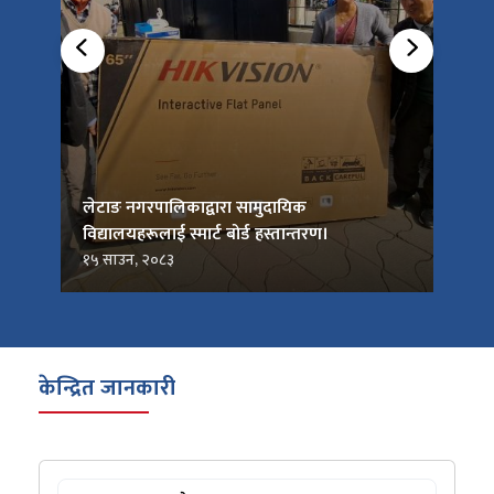
को
लेटाङ नगरपालिकाद्वारा सामुदायिक
लेटाङ
विद्यालयहरूलाई स्मार्ट बोर्ड हस्तान्तरण।
जनप्र
१५ साउन, २०८३
१५ सा
केन्द्रित जानकारी