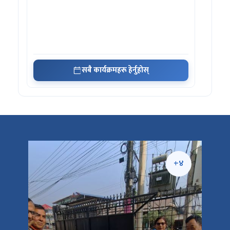
सबै कार्यक्रमहरू हेर्नुहोस्
+५
+४