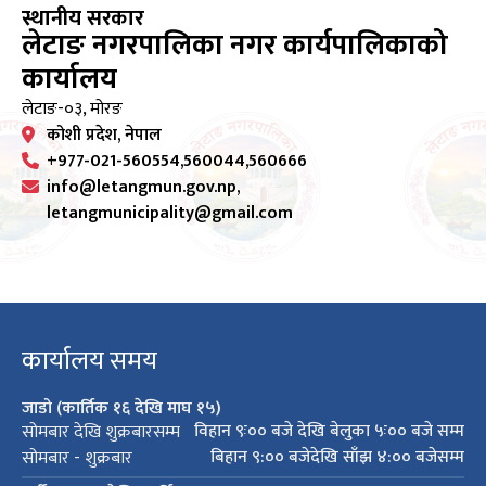
स्थानीय सरकार
लेटाङ नगरपालिका नगर कार्यपालिकाको
कार्यालय
लेटाङ-०३, मोरङ
कोशी प्रदेश, नेपाल
+977-021-560554,560044,560666
info@letangmun.gov.np,
letangmunicipality@gmail.com
कार्यालय समय
जाडो (कार्तिक १६ देखि माघ १५)
विहान ९ः०० बजे देखि बेलुका ५ः०० बजे सम्म
सोमबार देखि शुक्रबारसम्म
बिहान ९:०० बजेदेखि साँझ ४:०० बजेसम्म
सोमबार - शुक्रबार