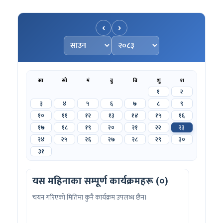
‹
›
महिना चयन गर्नुहोस्
वर्ष चयन गर्नुहोस्
आ
सो
मं
बु
बि
शु
श
१
२
३
४
५
६
७
८
९
१०
११
१२
१३
१४
१५
१६
१७
१८
१९
२०
२१
२२
२३
२४
२५
२६
२७
२८
२९
३०
३१
यस महिनाका सम्पूर्ण कार्यक्रमहरू (०)
चयन गरिएको मितिमा कुनै कार्यक्रम उपलब्ध छैन।