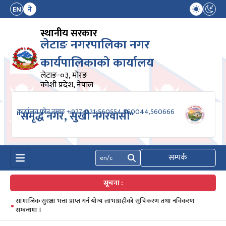
EN
ने
स्थानीय सरकार
लेटाङ नगरपालिका नगर
कार्यपालिकाको कार्यालय
लेटाङ-०३, मोरङ
कोशी प्रदेश, नेपाल
कार्यालय फोन नम्बरः +977-021-560554,560044,560666
"समृद्ध नगर, सुखी नगरवासी"
सम्पर्क
खोज्नुहोस्
सूचना :
सामाजिक सुरक्षा भत्ता प्राप्त गर्न योग्य लाभग्राहीको सूचिकरण तथा नविकरण
सम्बन्धमा ।