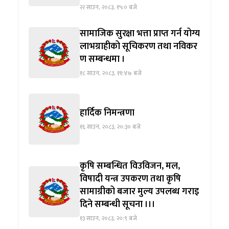
२२ साउन, २०८३, १५:० बजे
सामाजिक सुरक्षा भत्ता प्राप्त गर्न योग्य
लाभग्राहीको सूचिकरण तथा नविकर
ण सम्बन्धमा ।
१८ साउन, २०८३, ११:४७ बजे
हार्दिक निमन्त्रणा
१६ साउन, २०८३, २०:३० बजे
कृषि सम्बन्धित विउविजन, मल,
विषादी यन्त्र उपकरण तथा कृषि
सामाग्रीको बजार मुल्य उपलब्ध गराइ
दिने सम्बन्धी सूचना ।।।
१३ साउन, २०८३, २०:९ बजे