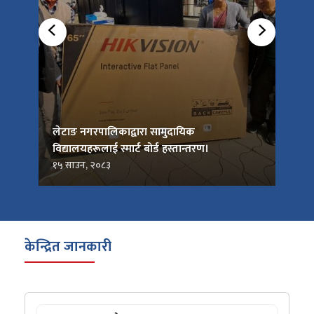
को
लेटाङ नगरपालिकाद्वारा सामुदायिक
लेटाङ
विद्यालयहरूलाई स्मार्ट बोर्ड हस्तान्तरण।
जनप्र
१५ साउन, २०८३
१५ सा
केन्द्रित जानकारी