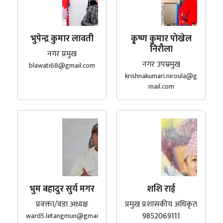
भुपेन्द्र कुमार लावती
कृ्ष्ण कुमार पोख्रेल
निरौला
नगर प्रमुख
नगर उपम्रमुख
blawati68@gmail.com
krishnakumari.niroula@g
mail.com
भुम बहादुर सुर्य मगर
शशि राई
प्रवक्ता/वडा अध्यक्ष
प्रमुख प्रशासकीय अधिकृत
9852069111
ward5.letangmun@gmai