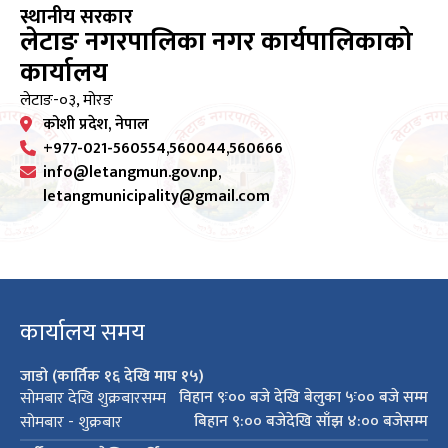
स्थानीय सरकार
लेटाङ नगरपालिका नगर कार्यपालिकाको
कार्यालय
लेटाङ-०३, मोरङ
कोशी प्रदेश, नेपाल
+977-021-560554,560044,560666
info@letangmun.gov.np,
letangmunicipality@gmail.com
कार्यालय समय
जाडो (कार्तिक १६ देखि माघ १५)
विहान ९ः०० बजे देखि बेलुका ५ः०० बजे सम्म
सोमबार देखि शुक्रबारसम्म
बिहान ९:०० बजेदेखि साँझ ४:०० बजेसम्म
सोमबार - शुक्रबार