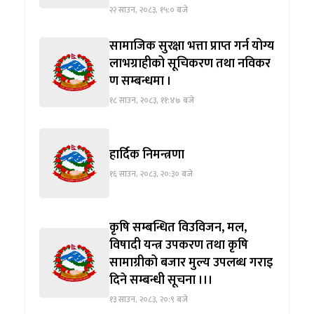
२२ साउन, २०८३, १५:० बजे
सामाजिक सुरक्षा भत्ता प्राप्त गर्न योग्य
लाभग्राहीको सूचिकरण तथा नविकर
ण सम्बन्धमा ।
१८ साउन, २०८३, ११:४७ बजे
हार्दिक निमन्त्रणा
१६ साउन, २०८३, २०:३० बजे
कृषि सम्बन्धित विउविजन, मल,
विषादी यन्त्र उपकरण तथा कृषि
सामाग्रीको बजार मुल्य उपलब्ध गराइ
दिने सम्बन्धी सूचना ।।।
१३ साउन, २०८३, २०:९ बजे