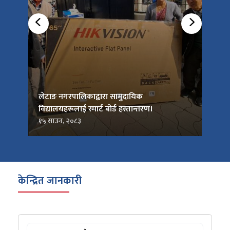
को
लेटाङ नगरपालिकाद्वारा सामुदायिक
लेटाङ
विद्यालयहरूलाई स्मार्ट बोर्ड हस्तान्तरण।
जनप्र
१५ साउन, २०८३
१५ सा
केन्द्रित जानकारी