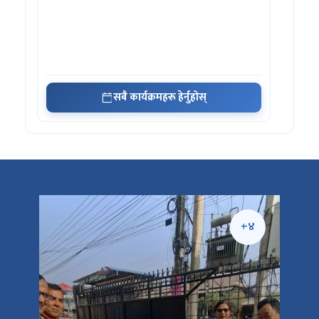
सबै कार्यक्रमहरू हेर्नुहोस्
+५
+४