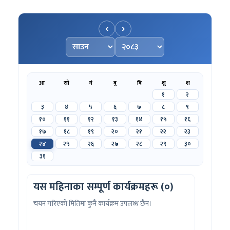
‹
›
महिना चयन गर्नुहोस्
वर्ष चयन गर्नुहोस्
आ
सो
मं
बु
बि
शु
श
१
२
३
४
५
६
७
८
९
१०
११
१२
१३
१४
१५
१६
१७
१८
१९
२०
२१
२२
२३
२४
२५
२६
२७
२८
२९
३०
३१
यस महिनाका सम्पूर्ण कार्यक्रमहरू (०)
चयन गरिएको मितिमा कुनै कार्यक्रम उपलब्ध छैन।