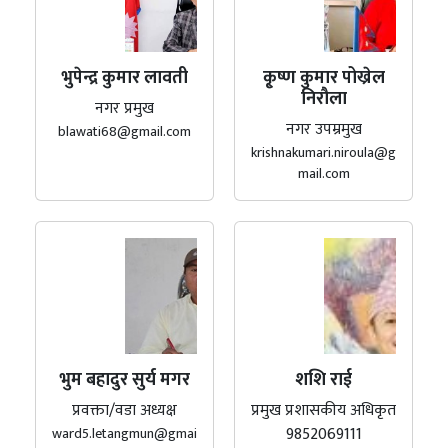
भुपेन्द्र कुमार लावती
कृ्ष्ण कुमार पोख्रेल
निरौला
नगर प्रमुख
नगर उपम्रमुख
blawati68@gmail.com
krishnakumari.niroula@g
mail.com
भुम बहादुर सुर्य मगर
शशि राई
प्रवक्ता/वडा अध्यक्ष
प्रमुख प्रशासकीय अधिकृत
9852069111
ward5.letangmun@gmai