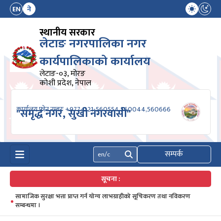
EN
ने
स्थानीय सरकार
लेटाङ नगरपालिका नगर
कार्यपालिकाको कार्यालय
लेटाङ-०३, मोरङ
कोशी प्रदेश, नेपाल
कार्यालय फोन नम्बरः +977-021-560554,560044,560666
"समृद्ध नगर, सुखी नगरवासी"
सम्पर्क
खोज्नुहोस्
सूचना :
सामाजिक सुरक्षा भत्ता प्राप्त गर्न योग्य लाभग्राहीको सूचिकरण तथा नविकरण
सम्बन्धमा ।