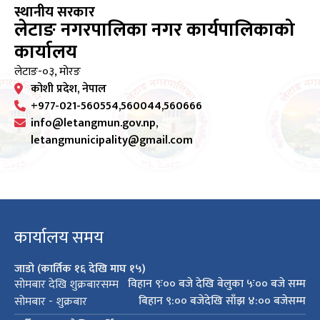
स्थानीय सरकार
लेटाङ नगरपालिका नगर कार्यपालिकाको
कार्यालय
लेटाङ-०३, मोरङ
कोशी प्रदेश, नेपाल
+977-021-560554,560044,560666
info@letangmun.gov.np,
letangmunicipality@gmail.com
कार्यालय समय
जाडो (कार्तिक १६ देखि माघ १५)
विहान ९ः०० बजे देखि बेलुका ५ः०० बजे सम्म
सोमबार देखि शुक्रबारसम्म
बिहान ९:०० बजेदेखि साँझ ४:०० बजेसम्म
सोमबार - शुक्रबार