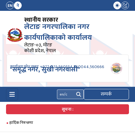
EN
ने
स्थानीय सरकार
लेटाङ नगरपालिका नगर
कार्यपालिकाको कार्यालय
लेटाङ-०३, मोरङ
कोशी प्रदेश, नेपाल
कार्यालय फोन नम्बरः +977-021-560554,560044,560666
"समृद्ध नगर, सुखी नगरवासी"
सम्पर्क
खोज्नुहोस्
सूचना :
हार्दिक निमन्त्रणा