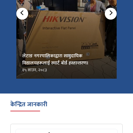
को
लेटाङ नगरपालिकाद्वारा सामुदायिक
लेटाङ
विद्यालयहरूलाई स्मार्ट बोर्ड हस्तान्तरण।
जनप्र
१५ साउन, २०८३
१५ सा
केन्द्रित जानकारी