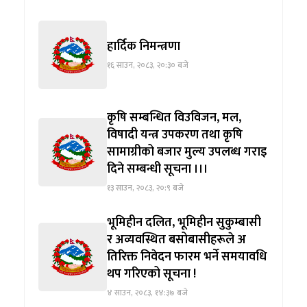
हार्दिक निमन्त्रणा
१६ साउन, २०८३, २०:३० बजे
कृषि सम्बन्धित विउविजन, मल,
विषादी यन्त्र उपकरण तथा कृषि
सामाग्रीको बजार मुल्य उपलब्ध गराइ
दिने सम्बन्धी सूचना ।।।
१३ साउन, २०८३, २०:९ बजे
भूमिहीन दलित, भूमिहीन सुकुम्बासी
र अव्यवस्थित बसोबासीहरूले अ
तिरिक्त निवेदन फारम भर्ने समयावधि
थप गरिएको सूचना !
४ साउन, २०८३, १४:३७ बजे