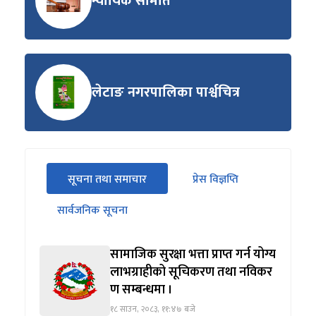
न्यायिक समिति
लेटाङ नगरपालिका पार्श्वचित्र
सीधा
सूचना तथा समाचार
प्रेस विज्ञप्ति
पहिलो
(सक्रिय ट्याब)
ट्याबको
सार्वजनिक सूचना
सामग्रीमा
जानुहोस्
सामाजिक सुरक्षा भत्ता प्राप्त गर्न योग्य
लाभग्राहीको सूचिकरण तथा नविकर
ण सम्बन्धमा ।
१८ साउन, २०८३, ११:४७ बजे