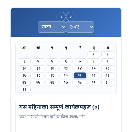
‹
›
महिना चयन गर्नुहोस्
वर्ष चयन गर्नुहोस्
आ
सो
मं
बु
बि
शु
श
१
२
३
४
५
६
७
८
९
१०
११
१२
१३
१४
१५
१६
१७
१८
१९
२०
२१
२२
२३
२४
२५
२६
२७
२८
२९
३०
३१
यस महिनाका सम्पूर्ण कार्यक्रमहरू (०)
चयन गरिएको मितिमा कुनै कार्यक्रम उपलब्ध छैन।