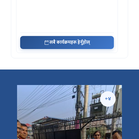
सबै कार्यक्रमहरू हेर्नुहोस्
+५
+४