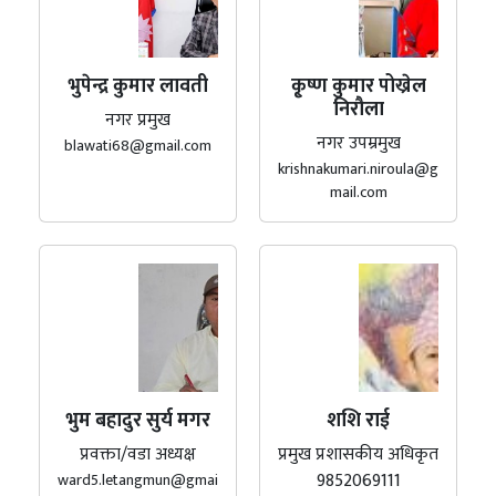
भुपेन्द्र कुमार लावती
कृ्ष्ण कुमार पोख्रेल
निरौला
नगर प्रमुख
नगर उपम्रमुख
blawati68@gmail.com
krishnakumari.niroula@g
mail.com
भुम बहादुर सुर्य मगर
शशि राई
प्रवक्ता/वडा अध्यक्ष
प्रमुख प्रशासकीय अधिकृत
9852069111
ward5.letangmun@gmai