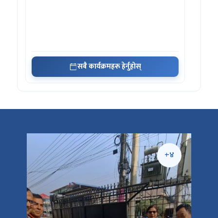
सबै कार्यक्रमहरू हेर्नुहोस्
+५
+४