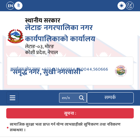
EN
ने
स्थानीय सरकार
लेटाङ नगरपालिका नगर
कार्यपालिकाको कार्यालय
लेटाङ-०३, मोरङ
कोशी प्रदेश, नेपाल
कार्यालय फोन नम्बरः +977-021-560554,560044,560666
"समृद्ध नगर, सुखी नगरवासी"
सम्पर्क
खोज्नुहोस्
सूचना :
सामाजिक सुरक्षा भत्ता प्राप्त गर्न योग्य लाभग्राहीको सूचिकरण तथा नविकरण
सम्बन्धमा ।