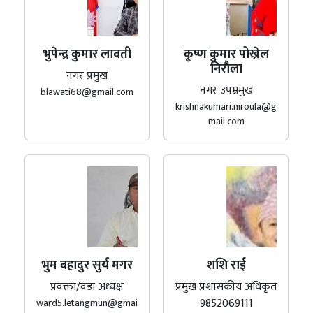
भुपेन्द्र कुमार लावती
कृ्ष्ण कुमार पोख्रेल
निरौला
नगर प्रमुख
नगर उपम्रमुख
blawati68@gmail.com
krishnakumari.niroula@g
mail.com
भुम बहादुर सुर्य मगर
शशि राई
प्रवक्ता/वडा अध्यक्ष
प्रमुख प्रशासकीय अधिकृत
9852069111
ward5.letangmun@gmai