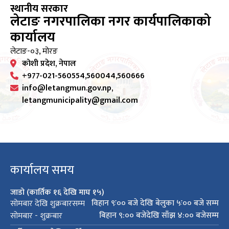
स्थानीय सरकार
लेटाङ नगरपालिका नगर कार्यपालिकाको
कार्यालय
लेटाङ-०३, मोरङ
कोशी प्रदेश, नेपाल
+977-021-560554,560044,560666
info@letangmun.gov.np,
letangmunicipality@gmail.com
कार्यालय समय
जाडो (कार्तिक १६ देखि माघ १५)
विहान ९ः०० बजे देखि बेलुका ५ः०० बजे सम्म
सोमबार देखि शुक्रबारसम्म
बिहान ९:०० बजेदेखि साँझ ४:०० बजेसम्म
सोमबार - शुक्रबार