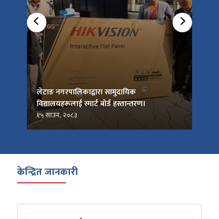
को
लेटाङ नगरपालिकाद्वारा सामुदायिक
लेटाङ
विद्यालयहरूलाई स्मार्ट बोर्ड हस्तान्तरण।
जनप्र
१५ साउन, २०८३
१५ सा
केन्द्रित जानकारी