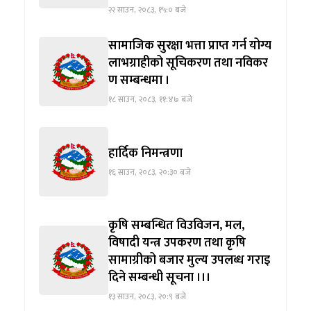
२२ साउन, २०८३, १५:० बजे
सामाजिक सुरक्षा भत्ता प्राप्त गर्न योग्य
लाभग्राहीको सूचिकरण तथा नविकर
ण सम्बन्धमा ।
१८ साउन, २०८३, ११:४७ बजे
हार्दिक निमन्त्रणा
१६ साउन, २०८३, २०:३० बजे
कृषि सम्बन्धित विउविजन, मल,
विषादी यन्त्र उपकरण तथा कृषि
सामाग्रीको बजार मुल्य उपलब्ध गराइ
दिने सम्बन्धी सूचना ।।।
१३ साउन, २०८३, २०:९ बजे