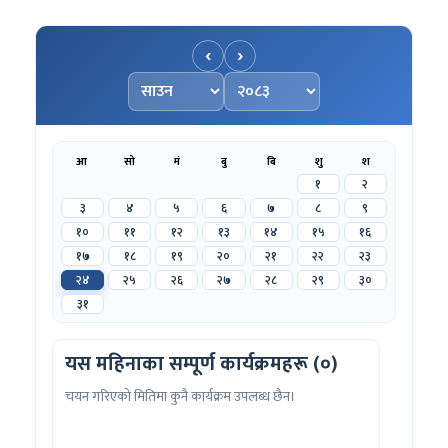
‹
›
महिना चयन गर्नुहोस्
वर्ष चयन गर्नुहोस्
आ
सो
मं
बु
बि
शु
श
१
२
३
४
५
६
७
८
९
१०
११
१२
१३
१४
१५
१६
१७
१८
१९
२०
२१
२२
२३
२४
२५
२६
२७
२८
२९
३०
३१
यस महिनाका सम्पूर्ण कार्यक्रमहरू (०)
चयन गरिएको मितिमा कुनै कार्यक्रम उपलब्ध छैन।