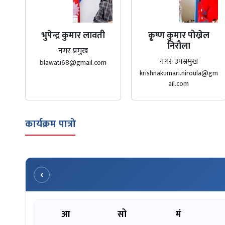
भुपेन्द्र कुमार लावती
कृ्ष्ण कुमार पोख्रेल
निरौला
नगर प्रमुख
नगर उपम्रमुख
blawati68@gmail.com
krishnakumari.niroula@gm
ail.com
कार्यक्रम पात्रो
‹
आ
सो
मं