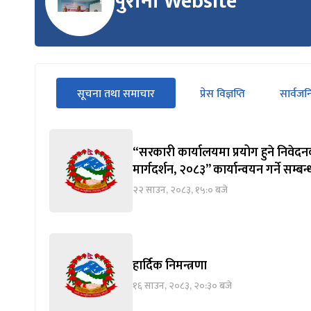
पुरानो Website
सीधा
सूचना तथा समाचार
प्रेस विज्ञप्ति
सार्वज
पहिलो
(सक्रिय ट्याब)
ट्याबको
सामग्रीमा
जानुहोस्
“सरकारी कार्यालयमा प्रयोग हुने निवेदन
मार्गदर्शन, २०८३” कार्यान्वयन गर्ने सम्बन
२२ साउन, २०८३, १५:० बजे
हार्दिक निमन्त्रणा
१६ साउन, २०८३, २०:३० बजे