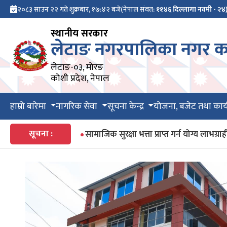
२०८३ साउन २२ गते शुक्रबार, १७:४२ बजे
(नेपाल संवत:
११४६ दिल्लागा नवमी - २४
स्थानीय सरकार
लेटाङ नगरपालिका नगर का
लेटाङ-०३, मोरङ
कोशी प्रदेश, नेपाल
हाम्रो बारेमा
नागरिक सेवा
सूचना केन्द्र
योजना, बजेट तथा कार्
सूचना :
सामाजिक सुरक्षा भत्ता प्राप्त गर्न योग्य ला