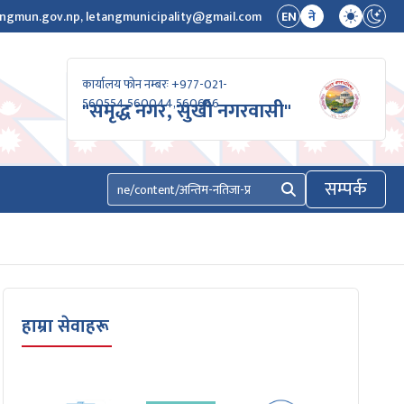
ngmun.gov.np, letangmunicipality@gmail.com
EN
ने
कार्यालय फोन नम्बरः +977-021-
560554,560044,560666
"समृद्ध नगर, सुखी नगरवासी"
सम्पर्क
खोज्नुहोस्
हाम्रा सेवाहरू