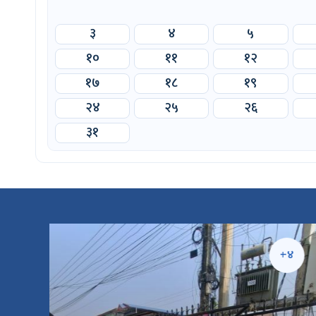
३
४
५
१०
११
१२
१७
१८
१९
२४
२५
२६
३१
५
+४