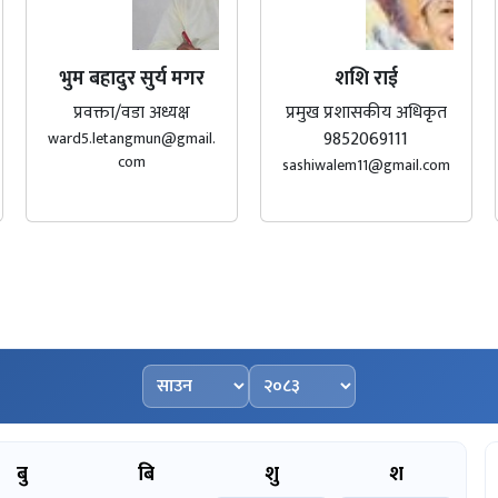
भुम बहादुर सुर्य मगर
शशि राई
प्रवक्ता/वडा अध्यक्ष
प्रमुख प्रशासकीय अधिकृत
9852069111
ward5.letangmun@gmail.
com
sashiwalem11@gmail.com
महिना चयन गर्नुहोस्
वर्ष चयन गर्नुहोस्
बु
बि
शु
श