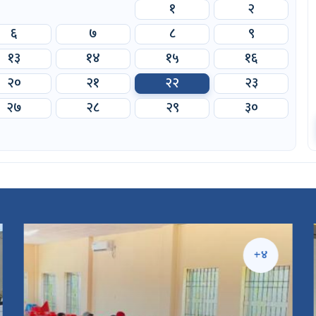
१
२
६
७
८
९
१३
१४
१५
१६
२०
२१
२२
२३
२७
२८
२९
३०
+४