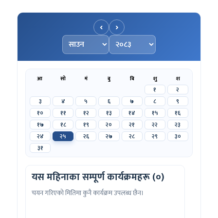
‹
›
महिना चयन गर्नुहोस्
वर्ष चयन गर्नुहोस्
आ
सो
मं
बु
बि
शु
श
१
२
३
४
५
६
७
८
९
१०
११
१२
१३
१४
१५
१६
१७
१८
१९
२०
२१
२२
२३
२४
२५
२६
२७
२८
२९
३०
३१
यस महिनाका सम्पूर्ण कार्यक्रमहरू (०)
चयन गरिएको मितिमा कुनै कार्यक्रम उपलब्ध छैन।