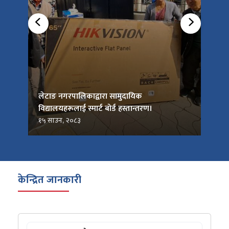
को
लेटाङ नगरपालिकाद्वारा सामुदायिक
लेटाङ
विद्यालयहरूलाई स्मार्ट बोर्ड हस्तान्तरण।
जनप्र
१५ साउन, २०८३
१५ सा
केन्द्रित जानकारी