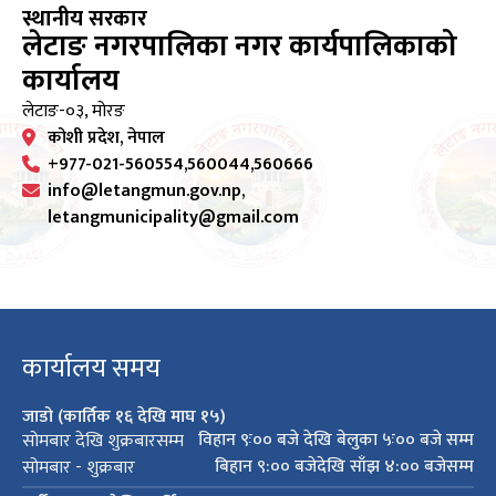
स्थानीय सरकार
लेटाङ नगरपालिका नगर कार्यपालिकाको
कार्यालय
लेटाङ-०३, मोरङ
कोशी प्रदेश, नेपाल
+977-021-560554,560044,560666
info@letangmun.gov.np,
letangmunicipality@gmail.com
कार्यालय समय
जाडो (कार्तिक १६ देखि माघ १५)
विहान ९ः०० बजे देखि बेलुका ५ः०० बजे सम्म
सोमबार देखि शुक्रबारसम्म
बिहान ९:०० बजेदेखि साँझ ४:०० बजेसम्म
सोमबार - शुक्रबार