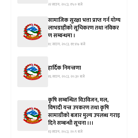
२२ साउन, २०८३, १५:० बजे
सामाजिक सुरक्षा भत्ता प्राप्त गर्न योग्य
लाभग्राहीको सूचिकरण तथा नविकर
ण सम्बन्धमा ।
१८ साउन, २०८३, ११:४७ बजे
हार्दिक निमन्त्रणा
१६ साउन, २०८३, २०:३० बजे
कृषि सम्बन्धित विउविजन, मल,
विषादी यन्त्र उपकरण तथा कृषि
सामाग्रीको बजार मुल्य उपलब्ध गराइ
दिने सम्बन्धी सूचना ।।।
१३ साउन, २०८३, २०:९ बजे