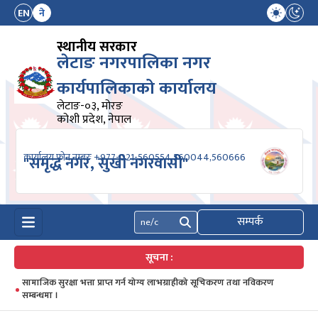
EN
ने
स्थानीय सरकार
लेटाङ नगरपालिका नगर
कार्यपालिकाको कार्यालय
लेटाङ-०३, मोरङ
कोशी प्रदेश, नेपाल
कार्यालय फोन नम्बरः +977-021-560554,560044,560666
"समृद्ध नगर, सुखी नगरवासी"
सम्पर्क
खोज्नुहोस्
सूचना :
सामाजिक सुरक्षा भत्ता प्राप्त गर्न योग्य लाभग्राहीको सूचिकरण तथा नविकरण
सम्बन्धमा ।