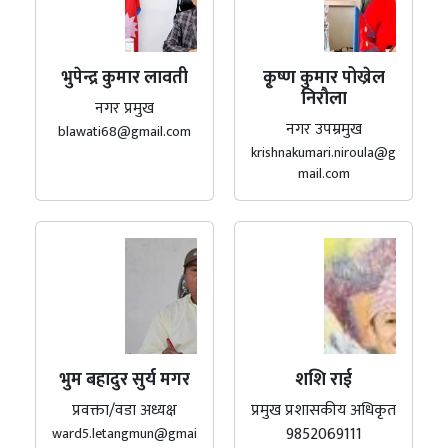
भुपेन्द्र कुमार लावती
कृ्ष्ण कुमार पोख्रेल
निरौला
नगर प्रमुख
नगर उपम्रमुख
blawati68@gmail.com
krishnakumari.niroula@g
mail.com
भुम बहादुर सुर्य मगर
शशि राई
प्रवक्ता/वडा अध्यक्ष
प्रमुख प्रशासकीय अधिकृत
9852069111
ward5.letangmun@gmai