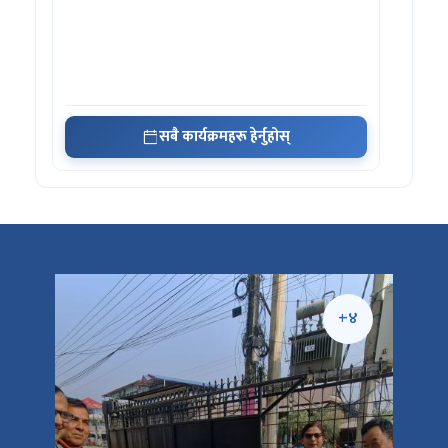
सबै कार्यक्रमहरू हेर्नुहोस्
+५
+४