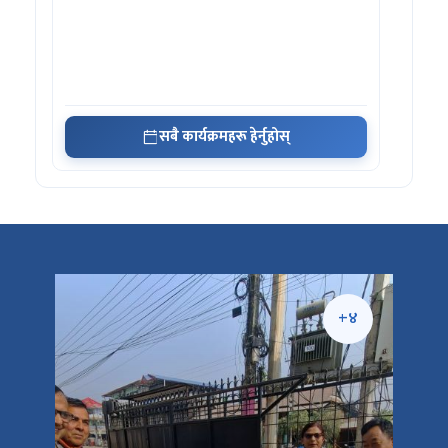
सबै कार्यक्रमहरू हेर्नुहोस्
+५
+४