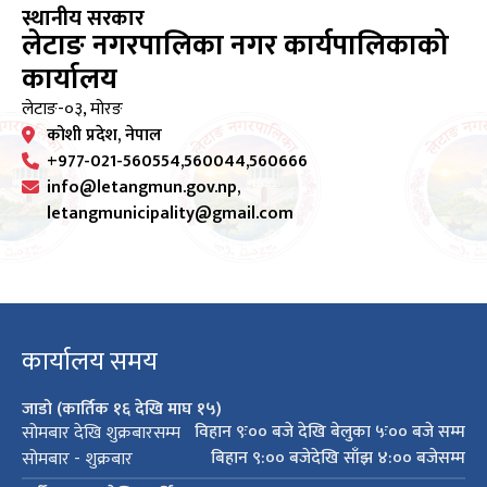
स्थानीय सरकार
लेटाङ नगरपालिका नगर कार्यपालिकाको
कार्यालय
लेटाङ-०३, मोरङ
कोशी प्रदेश, नेपाल
+977-021-560554,560044,560666
info@letangmun.gov.np,
letangmunicipality@gmail.com
कार्यालय समय
जाडो (कार्तिक १६ देखि माघ १५)
विहान ९ः०० बजे देखि बेलुका ५ः०० बजे सम्म
सोमबार देखि शुक्रबारसम्म
बिहान ९:०० बजेदेखि साँझ ४:०० बजेसम्म
सोमबार - शुक्रबार