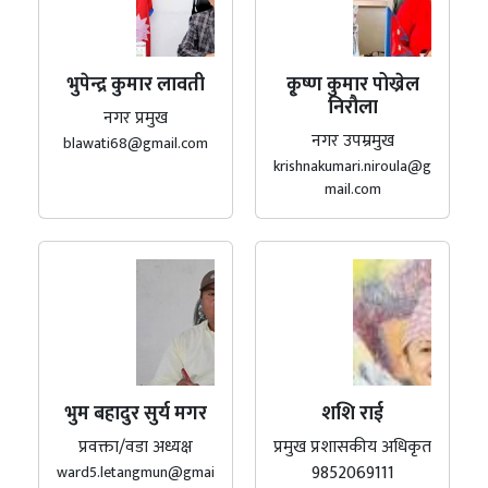
भुपेन्द्र कुमार लावती
कृ्ष्ण कुमार पोख्रेल
निरौला
नगर प्रमुख
नगर उपम्रमुख
blawati68@gmail.com
krishnakumari.niroula@g
mail.com
भुम बहादुर सुर्य मगर
शशि राई
प्रवक्ता/वडा अध्यक्ष
प्रमुख प्रशासकीय अधिकृत
9852069111
ward5.letangmun@gmai