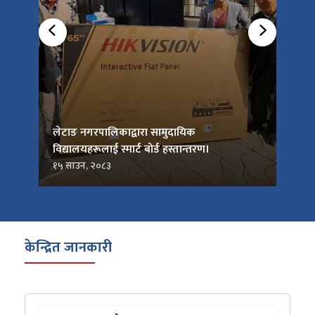
को
लेटाङ नगरपालिकाद्वारा सामुदायिक
लेटाङ
विद्यालयहरूलाई स्मार्ट बोर्ड हस्तान्तरण।
जनप्र
१५ साउन, २०८३
१५ सा
केन्द्रित जानकारी