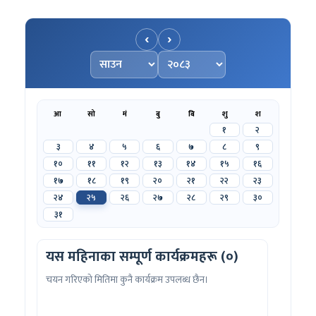
‹
›
महिना चयन गर्नुहोस्
वर्ष चयन गर्नुहोस्
आ
सो
मं
बु
बि
शु
श
१
२
३
४
५
६
७
८
९
१०
११
१२
१३
१४
१५
१६
१७
१८
१९
२०
२१
२२
२३
२४
२५
२६
२७
२८
२९
३०
३१
यस महिनाका सम्पूर्ण कार्यक्रमहरू (०)
चयन गरिएको मितिमा कुनै कार्यक्रम उपलब्ध छैन।