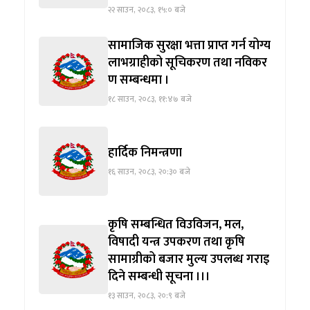
२२ साउन, २०८३, १५:० बजे
सामाजिक सुरक्षा भत्ता प्राप्त गर्न योग्य
लाभग्राहीको सूचिकरण तथा नविकर
ण सम्बन्धमा ।
१८ साउन, २०८३, ११:४७ बजे
हार्दिक निमन्त्रणा
१६ साउन, २०८३, २०:३० बजे
कृषि सम्बन्धित विउविजन, मल,
विषादी यन्त्र उपकरण तथा कृषि
सामाग्रीको बजार मुल्य उपलब्ध गराइ
दिने सम्बन्धी सूचना ।।।
१३ साउन, २०८३, २०:९ बजे