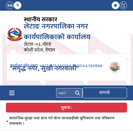
EN
ने
स्थानीय सरकार
लेटाङ नगरपालिका नगर
कार्यपालिकाको कार्यालय
लेटाङ-०३, मोरङ
कोशी प्रदेश, नेपाल
कार्यालय फोन नम्बरः +977-021-560554,560044,560666
"समृद्ध नगर, सुखी नगरवासी"
सम्पर्क
खोज्नुहोस्
सूचना :
सामाजिक सुरक्षा भत्ता प्राप्त गर्न योग्य लाभग्राहीको सूचिकरण तथा नविकरण
सम्बन्धमा ।