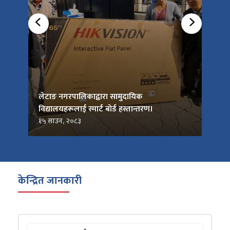
को
लेटाङ नगरपालिकाद्वारा सामुदायिक
लेटाङ
विद्यालयहरूलाई स्मार्ट बोर्ड हस्तान्तरण।
जनप्र
१५ साउन, २०८३
१५ सा
केन्द्रित जानकारी