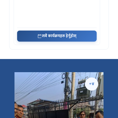
सबै कार्यक्रमहरू हेर्नुहोस्
+५
+४