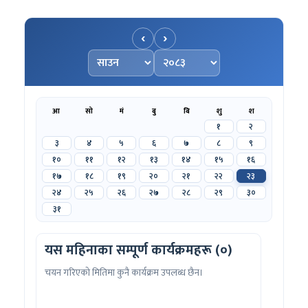
‹
›
महिना चयन गर्नुहोस्
वर्ष चयन गर्नुहोस्
आ
सो
मं
बु
बि
शु
श
१
२
३
४
५
६
७
८
९
१०
११
१२
१३
१४
१५
१६
१७
१८
१९
२०
२१
२२
२३
२४
२५
२६
२७
२८
२९
३०
३१
यस महिनाका सम्पूर्ण कार्यक्रमहरू (०)
चयन गरिएको मितिमा कुनै कार्यक्रम उपलब्ध छैन।