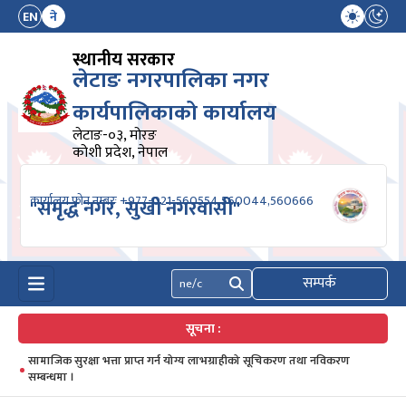
EN
ने
स्थानीय सरकार
लेटाङ नगरपालिका नगर
कार्यपालिकाको कार्यालय
लेटाङ-०३, मोरङ
कोशी प्रदेश, नेपाल
कार्यालय फोन नम्बरः +977-021-560554,560044,560666
"समृद्ध नगर, सुखी नगरवासी"
सम्पर्क
खोज्नुहोस्
सूचना :
सामाजिक सुरक्षा भत्ता प्राप्त गर्न योग्य लाभग्राहीको सूचिकरण तथा नविकरण
सम्बन्धमा ।