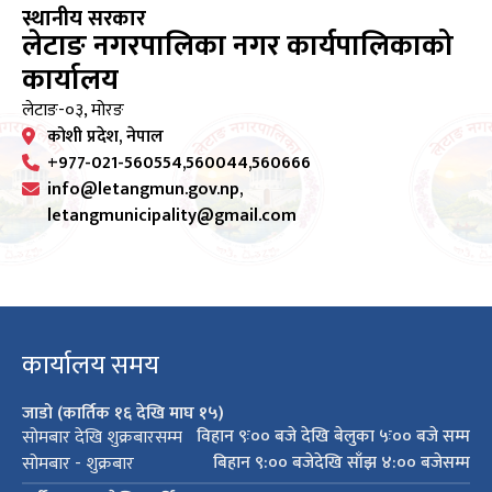
स्थानीय सरकार
लेटाङ नगरपालिका नगर कार्यपालिकाको
कार्यालय
लेटाङ-०३, मोरङ
कोशी प्रदेश, नेपाल
+977-021-560554,560044,560666
info@letangmun.gov.np,
letangmunicipality@gmail.com
कार्यालय समय
जाडो (कार्तिक १६ देखि माघ १५)
विहान ९ः०० बजे देखि बेलुका ५ः०० बजे सम्म
सोमबार देखि शुक्रबारसम्म
बिहान ९:०० बजेदेखि साँझ ४:०० बजेसम्म
सोमबार - शुक्रबार