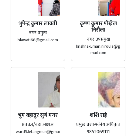
भुपेन्द्र कुमार लावती
कृ्ष्ण कुमार पोख्रेल
निरौला
नगर प्रमुख
नगर उपम्रमुख
blawati68@gmail.com
krishnakumari.niroula@g
mail.com
भुम बहादुर सुर्य मगर
शशि राई
प्रवक्ता/वडा अध्यक्ष
प्रमुख प्रशासकीय अधिकृत
9852069111
ward5.letangmun@gmai