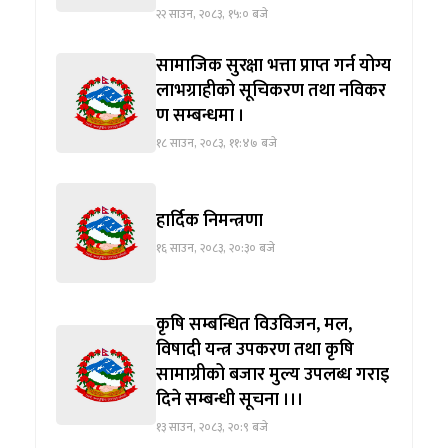
२२ साउन, २०८३, १५:० बजे
सामाजिक सुरक्षा भत्ता प्राप्त गर्न योग्य
लाभग्राहीको सूचिकरण तथा नविकर
ण सम्बन्धमा ।
१८ साउन, २०८३, ११:४७ बजे
हार्दिक निमन्त्रणा
१६ साउन, २०८३, २०:३० बजे
कृषि सम्बन्धित विउविजन, मल,
विषादी यन्त्र उपकरण तथा कृषि
सामाग्रीको बजार मुल्य उपलब्ध गराइ
दिने सम्बन्धी सूचना ।।।
१३ साउन, २०८३, २०:९ बजे