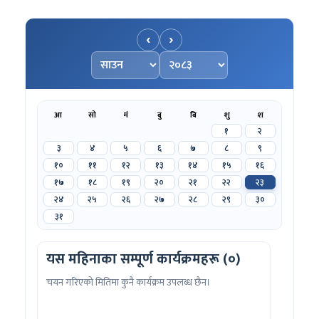
‹
›
महिना चयन गर्नुहोस्
वर्ष चयन गर्नुहोस्
आ
सो
मं
बु
बि
शु
श
१
२
३
४
५
६
७
८
९
१०
११
१२
१३
१४
१५
१६
१७
१८
१९
२०
२१
२२
२३
२४
२५
२६
२७
२८
२९
३०
३१
यस महिनाका सम्पूर्ण कार्यक्रमहरू (०)
चयन गरिएको मितिमा कुनै कार्यक्रम उपलब्ध छैन।