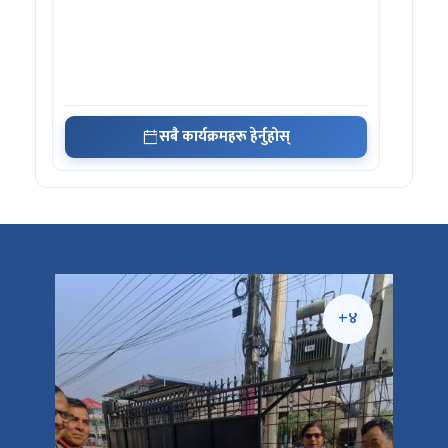
सबै कार्यक्रमहरू हेर्नुहोस्
+५
+४