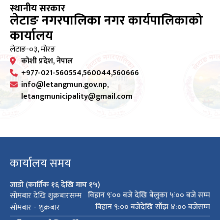
स्थानीय सरकार
लेटाङ नगरपालिका नगर कार्यपालिकाको
कार्यालय
लेटाङ-०३, मोरङ
कोशी प्रदेश, नेपाल
+977-021-560554,560044,560666
info@letangmun.gov.np,
letangmunicipality@gmail.com
कार्यालय समय
जाडो (कार्तिक १६ देखि माघ १५)
विहान ९ः०० बजे देखि बेलुका ५ः०० बजे सम्म
सोमबार देखि शुक्रबारसम्म
बिहान ९:०० बजेदेखि साँझ ४:०० बजेसम्म
सोमबार - शुक्रबार