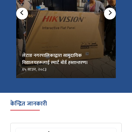
को
लेटाङ नगरपालिकाद्वारा सामुदायिक
लेटाङ
विद्यालयहरूलाई स्मार्ट बोर्ड हस्तान्तरण।
जनप्र
१५ साउन, २०८३
१५ सा
केन्द्रित जानकारी