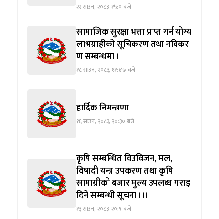
२२ साउन, २०८३, १५:० बजे
सामाजिक सुरक्षा भत्ता प्राप्त गर्न योग्य
लाभग्राहीको सूचिकरण तथा नविकर
ण सम्बन्धमा ।
१८ साउन, २०८३, ११:४७ बजे
हार्दिक निमन्त्रणा
१६ साउन, २०८३, २०:३० बजे
कृषि सम्बन्धित विउविजन, मल,
विषादी यन्त्र उपकरण तथा कृषि
सामाग्रीको बजार मुल्य उपलब्ध गराइ
दिने सम्बन्धी सूचना ।।।
१३ साउन, २०८३, २०:९ बजे