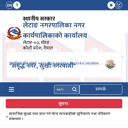
EN
ने
स्थानीय सरकार
लेटाङ नगरपालिका नगर
कार्यपालिकाको कार्यालय
लेटाङ-०३, मोरङ
कोशी प्रदेश, नेपाल
कार्यालय फोन नम्बरः +977-021-560554,560044,560666
"समृद्ध नगर, सुखी नगरवासी"
सम्पर्क
खोज्नुहोस्
सूचना :
सामाजिक सुरक्षा भत्ता प्राप्त गर्न योग्य लाभग्राहीको सूचिकरण तथा नविकरण
सम्बन्धमा ।