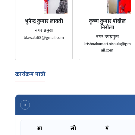
भुपेन्द्र कुमार लावती
कृ्ष्ण कुमार पोख्रेल
निरौला
नगर प्रमुख
नगर उपम्रमुख
blawati68@gmail.com
krishnakumari.niroula@gm
ail.com
कार्यक्रम पात्रो
‹
आ
सो
मं