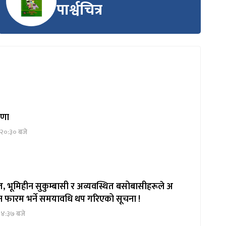
पार्श्वचित्र
्रणा
 २०:३० बजे
, भूमिहीन सुकुम्बासी र अव्यवस्थित बसोबासीहरूले अ
दन फारम भर्ने समयावधि थप गरिएको सूचना !
१४:३७ बजे