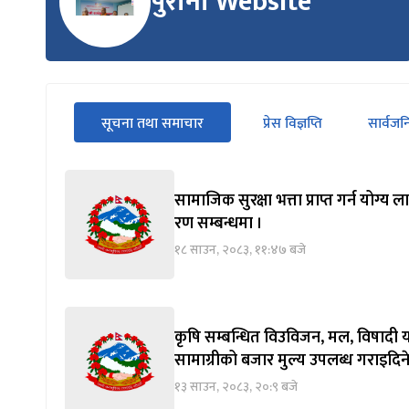
पुरानो Website
सीधा
सूचना तथा समाचार
प्रेस विज्ञप्ति
सार्वज
पहिलो
(सक्रिय ट्याब)
ट्याबको
सामग्रीमा
जानुहोस्
सामाजिक सुरक्षा भत्ता प्राप्त गर्न योग
रण सम्बन्धमा ।
१८ साउन, २०८३, ११:४७ बजे
कृषि सम्बन्धित विउविजन, मल, विषादी य
सामाग्रीको बजार मुल्य उपलब्ध गराइदिने
१३ साउन, २०८३, २०:९ बजे