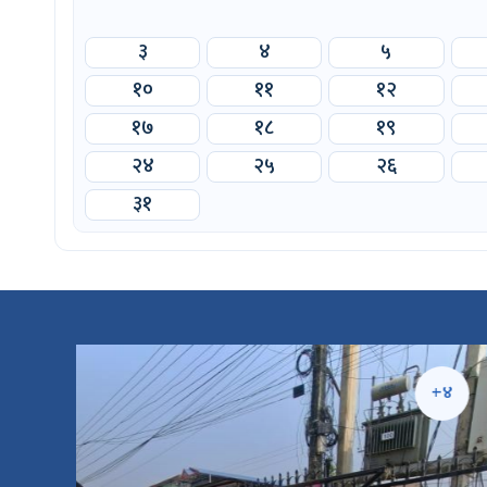
३
४
५
१०
११
१२
१७
१८
१९
२४
२५
२६
३१
५
+४