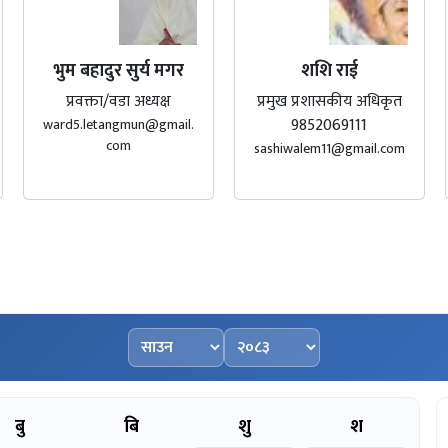
भुम बहादुर सुर्य मगर
शशि राई
प्रवक्ता/वडा अध्यक्ष
प्रमुख प्रशासकीय अधिकृत
9852069111
ward5.letangmun@gmail.
com
sashiwalem11@gmail.com
महिना चयन गर्नुहोस्
वर्ष चयन गर्नुहोस्
बु
बि
शु
श