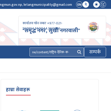
ngmun.gov.np, letangmunicipality@gmail.com
EN
ने
कार्यालय फोन नम्बरः +977-021-
560554,560044,560666
"समृद्ध नगर, सुखी नगरवासी"
सम्पर्क
खोज्नुहोस्
हाम्रा सेवाहरू