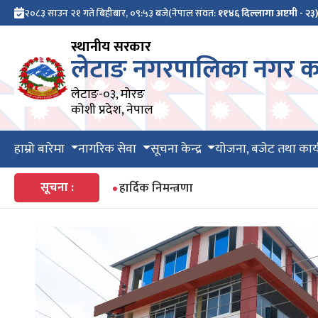
२०८३ साउन २१ गते बिहीबार, ०९:५३ बजे
(नेपाल संवत:
११४६ दिल्लागा अष्टमी - २३
स्थानीय सरकार
लेटाङ नगरपालिका नगर का
लेटाङ-०३, मोरङ
कोशी प्रदेश, नेपाल
हाम्रो बारेमा
नागरिक सेवा
सूचना केन्द्र
योजना, बजेट तथा कार्
सूचना :
हार्दिक निमन्त्रणा