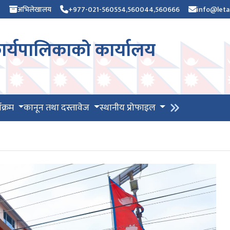
)
अभिलेखालय
+977-021-560554,560044,560666
info@leta
र्यपालिकाको कार्यालय
यक्रम
कानून तथा दस्तावेज
स्थानीय प्रोफाइल