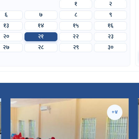
१
२
६
७
८
९
१३
१४
१५
१६
२०
२१
२२
२३
२७
२८
२९
३०
+४