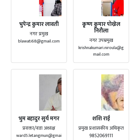
भुपेन्द्र कुमार लावती
कृ्ष्ण कुमार पोख्रेल
निरौला
नगर प्रमुख
नगर उपम्रमुख
blawati68@gmail.com
krishnakumari.niroula@g
mail.com
भुम बहादुर सुर्य मगर
शशि राई
प्रवक्ता/वडा अध्यक्ष
प्रमुख प्रशासकीय अधिकृत
9852069111
ward5.letangmun@gmai