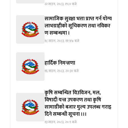
२२ साउन, २०८३, १५:० बजे
सामाजिक सुरक्षा भत्ता प्राप्त गर्न योग्य
लाभग्राहीको सूचिकरण तथा नविकर
ण सम्बन्धमा ।
१८ साउन, २०८३, ११:४७ बजे
हार्दिक निमन्त्रणा
१६ साउन, २०८३, २०:३० बजे
कृषि सम्बन्धित विउविजन, मल,
विषादी यन्त्र उपकरण तथा कृषि
सामाग्रीको बजार मुल्य उपलब्ध गराइ
दिने सम्बन्धी सूचना ।।।
१३ साउन, २०८३, २०:९ बजे