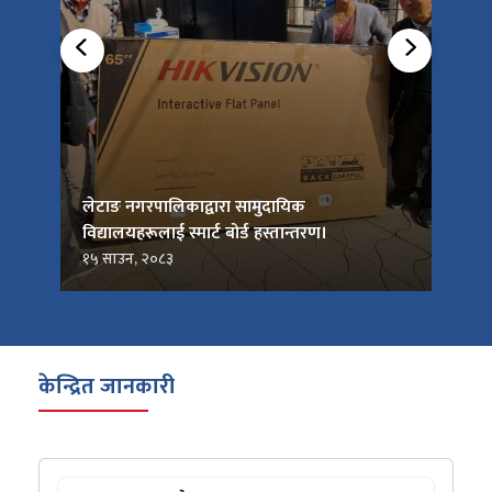
को
लेटाङ नगरपालिकाद्वारा सामुदायिक
लेटाङ
विद्यालयहरूलाई स्मार्ट बोर्ड हस्तान्तरण।
जनप्र
१५ साउन, २०८३
१५ सा
केन्द्रित जानकारी