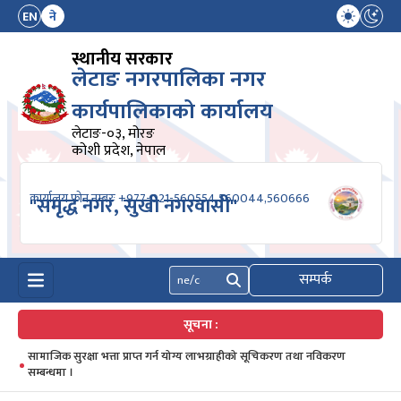
EN
ने
स्थानीय सरकार
लेटाङ नगरपालिका नगर
कार्यपालिकाको कार्यालय
लेटाङ-०३, मोरङ
कोशी प्रदेश, नेपाल
कार्यालय फोन नम्बरः +977-021-560554,560044,560666
"समृद्ध नगर, सुखी नगरवासी"
सम्पर्क
खोज्नुहोस्
सूचना :
सामाजिक सुरक्षा भत्ता प्राप्त गर्न योग्य लाभग्राहीको सूचिकरण तथा नविकरण
सम्बन्धमा ।