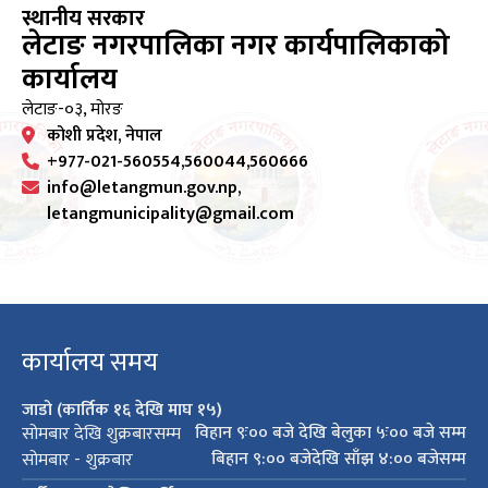
स्थानीय सरकार
लेटाङ नगरपालिका नगर कार्यपालिकाको
कार्यालय
लेटाङ-०३, मोरङ
कोशी प्रदेश, नेपाल
+977-021-560554,560044,560666
info@letangmun.gov.np,
letangmunicipality@gmail.com
कार्यालय समय
जाडो (कार्तिक १६ देखि माघ १५)
विहान ९ः०० बजे देखि बेलुका ५ः०० बजे सम्म
सोमबार देखि शुक्रबारसम्म
बिहान ९:०० बजेदेखि साँझ ४:०० बजेसम्म
सोमबार - शुक्रबार