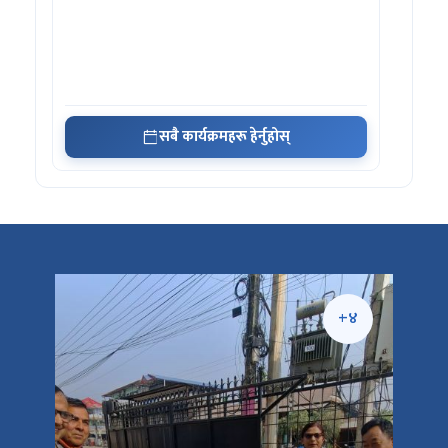
सबै कार्यक्रमहरू हेर्नुहोस्
+५
+४