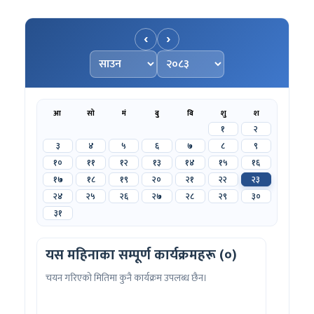
‹
›
महिना चयन गर्नुहोस्
वर्ष चयन गर्नुहोस्
आ
सो
मं
बु
बि
शु
श
१
२
३
४
५
६
७
८
९
१०
११
१२
१३
१४
१५
१६
१७
१८
१९
२०
२१
२२
२३
२४
२५
२६
२७
२८
२९
३०
३१
यस महिनाका सम्पूर्ण कार्यक्रमहरू (०)
चयन गरिएको मितिमा कुनै कार्यक्रम उपलब्ध छैन।