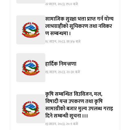
२२ साउन, २०८३, १५:० बजे
सामाजिक सुरक्षा भत्ता प्राप्त गर्न योग्य
लाभग्राहीको सूचिकरण तथा नविकर
ण सम्बन्धमा ।
१८ साउन, २०८३, ११:४७ बजे
हार्दिक निमन्त्रणा
१६ साउन, २०८३, २०:३० बजे
कृषि सम्बन्धित विउविजन, मल,
विषादी यन्त्र उपकरण तथा कृषि
सामाग्रीको बजार मुल्य उपलब्ध गराइ
दिने सम्बन्धी सूचना ।।।
१३ साउन, २०८३, २०:९ बजे