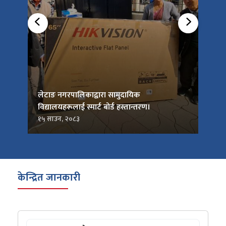
को
लेटाङ नगरपालिकाद्वारा सामुदायिक
लेटाङ
विद्यालयहरूलाई स्मार्ट बोर्ड हस्तान्तरण।
जनप्र
१५ साउन, २०८३
१५ सा
केन्द्रित जानकारी