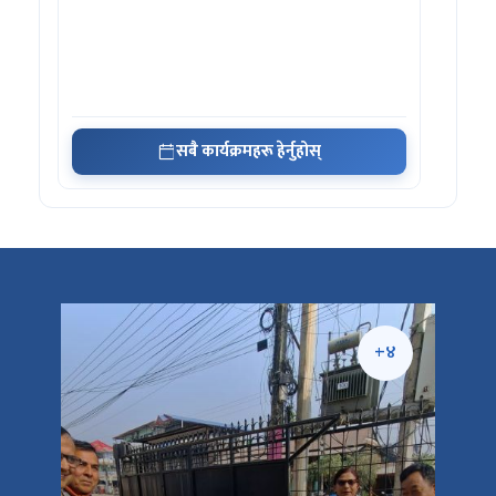
सबै कार्यक्रमहरू हेर्नुहोस्
+५
+४