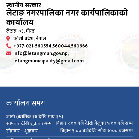
स्थानीय सरकार
लेटाङ नगरपालिका नगर कार्यपालिकाको
कार्यालय
लेटाङ-०३, मोरङ
कोशी प्रदेश, नेपाल
+977-021-560554,560044,560666
info@letangmun.gov.np,
letangmunicipality@gmail.com
कार्यालय समय
जाडो (कार्तिक १६ देखि माघ १५)
विहान ९ः०० बजे देखि बेलुका ५ः०० बजे सम्म
सोमबार देखि शुक्रबारसम्म
बिहान ९:०० बजेदेखि साँझ ४:०० बजेसम्म
सोमबार - शुक्रबार