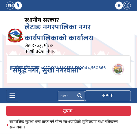
EN
ने
स्थानीय सरकार
लेटाङ नगरपालिका नगर
कार्यपालिकाको कार्यालय
लेटाङ-०३, मोरङ
कोशी प्रदेश, नेपाल
कार्यालय फोन नम्बरः +977-021-560554,560044,560666
"समृद्ध नगर, सुखी नगरवासी"
सम्पर्क
खोज्नुहोस्
सूचना :
सामाजिक सुरक्षा भत्ता प्राप्त गर्न योग्य लाभग्राहीको सूचिकरण तथा नविकरण
सम्बन्धमा ।