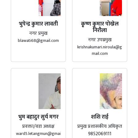
भुपेन्द्र कुमार लावती
कृ्ष्ण कुमार पोख्रेल
निरौला
नगर प्रमुख
नगर उपम्रमुख
blawati68@gmail.com
krishnakumari.niroula@g
mail.com
भुम बहादुर सुर्य मगर
शशि राई
प्रवक्ता/वडा अध्यक्ष
प्रमुख प्रशासकीय अधिकृत
9852069111
ward5.letangmun@gmai