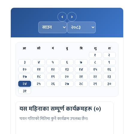
‹
›
महिना चयन गर्नुहोस्
वर्ष चयन गर्नुहोस्
आ
सो
मं
बु
बि
शु
श
१
२
३
४
५
६
७
८
९
१०
११
१२
१३
१४
१५
१६
१७
१८
१९
२०
२१
२२
२३
२४
२५
२६
२७
२८
२९
३०
३१
यस महिनाका सम्पूर्ण कार्यक्रमहरू (०)
चयन गरिएको मितिमा कुनै कार्यक्रम उपलब्ध छैन।