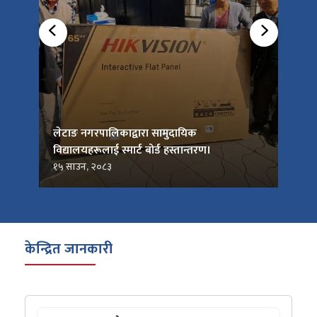
को
लेटाङ नगरपालिकाद्वारा सामुदायिक
लेटाङ
विद्यालयहरूलाई स्मार्ट बोर्ड हस्तान्तरण।
जनप्र
१५ साउन, २०८३
१५ सा
केन्द्रित जानकारी