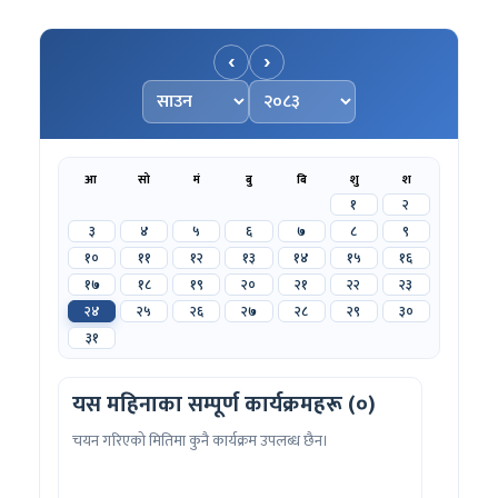
‹
›
महिना चयन गर्नुहोस्
वर्ष चयन गर्नुहोस्
आ
सो
मं
बु
बि
शु
श
१
२
३
४
५
६
७
८
९
१०
११
१२
१३
१४
१५
१६
१७
१८
१९
२०
२१
२२
२३
२४
२५
२६
२७
२८
२९
३०
३१
यस महिनाका सम्पूर्ण कार्यक्रमहरू (०)
चयन गरिएको मितिमा कुनै कार्यक्रम उपलब्ध छैन।