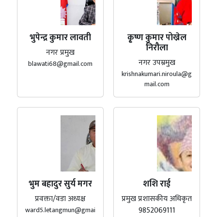
भुपेन्द्र कुमार लावती
कृ्ष्ण कुमार पोख्रेल
निरौला
नगर प्रमुख
नगर उपम्रमुख
blawati68@gmail.com
krishnakumari.niroula@g
mail.com
भुम बहादुर सुर्य मगर
शशि राई
प्रवक्ता/वडा अध्यक्ष
प्रमुख प्रशासकीय अधिकृत
9852069111
ward5.letangmun@gmai