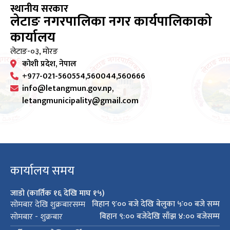
स्थानीय सरकार
लेटाङ नगरपालिका नगर कार्यपालिकाको
कार्यालय
लेटाङ-०३, मोरङ
कोशी प्रदेश, नेपाल
+977-021-560554,560044,560666
info@letangmun.gov.np,
letangmunicipality@gmail.com
कार्यालय समय
जाडो (कार्तिक १६ देखि माघ १५)
विहान ९ः०० बजे देखि बेलुका ५ः०० बजे सम्म
सोमबार देखि शुक्रबारसम्म
बिहान ९:०० बजेदेखि साँझ ४:०० बजेसम्म
सोमबार - शुक्रबार