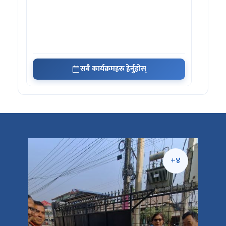
सबै कार्यक्रमहरू हेर्नुहोस्
+५
+४