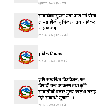
२२ साउन, २०८३, १५:० बजे
सामाजिक सुरक्षा भत्ता प्राप्त गर्न योग्य
लाभग्राहीको सूचिकरण तथा नविकर
ण सम्बन्धमा ।
१८ साउन, २०८३, ११:४७ बजे
हार्दिक निमन्त्रणा
१६ साउन, २०८३, २०:३० बजे
कृषि सम्बन्धित विउविजन, मल,
विषादी यन्त्र उपकरण तथा कृषि
सामाग्रीको बजार मुल्य उपलब्ध गराइ
दिने सम्बन्धी सूचना ।।।
१३ साउन, २०८३, २०:९ बजे