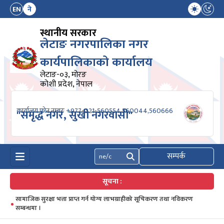
EN
ने
स्थानीय सरकार
लेटाङ नगरपालिका नगर
कार्यपालिकाको कार्यालय
लेटाङ-०३, मोरङ
कोशी प्रदेश, नेपाल
कार्यालय फोन नम्बरः +977-021-560554,560044,560666
"समृद्ध नगर, सुखी नगरवासी"
सम्पर्क
खोज्नुहोस्
सूचना :
सामाजिक सुरक्षा भत्ता प्राप्त गर्न योग्य लाभग्राहीको सूचिकरण तथा नविकरण
सम्बन्धमा ।