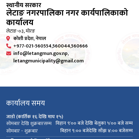
स्थानीय सरकार
लेटाङ नगरपालिका नगर कार्यपालिकाको
कार्यालय
लेटाङ-०३, मोरङ
कोशी प्रदेश, नेपाल
+977-021-560554,560044,560666
info@letangmun.gov.np,
letangmunicipality@gmail.com
कार्यालय समय
जाडो (कार्तिक १६ देखि माघ १५)
विहान ९ः०० बजे देखि बेलुका ५ः०० बजे सम्म
सोमबार देखि शुक्रबारसम्म
बिहान ९:०० बजेदेखि साँझ ४:०० बजेसम्म
सोमबार - शुक्रबार