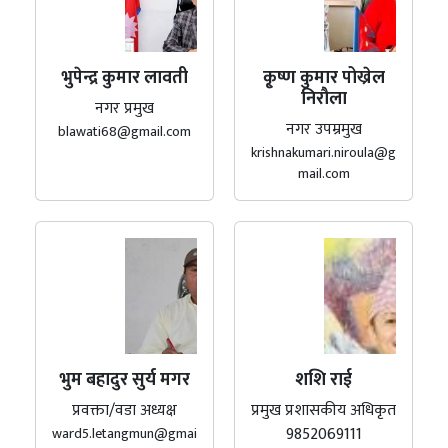
भुपेन्द्र कुमार लावती
कृ्ष्ण कुमार पोख्रेल
निरौला
नगर प्रमुख
नगर उपम्रमुख
blawati68@gmail.com
krishnakumari.niroula@g
mail.com
भुम बहादुर सुर्य मगर
शशि राई
प्रवक्ता/वडा अध्यक्ष
प्रमुख प्रशासकीय अधिकृत
9852069111
ward5.letangmun@gmai