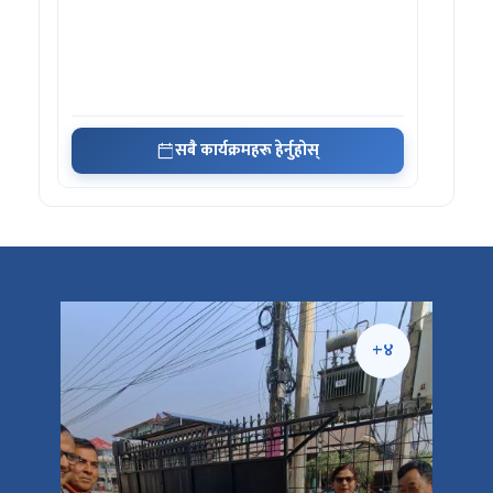
सबै कार्यक्रमहरू हेर्नुहोस्
+५
+४