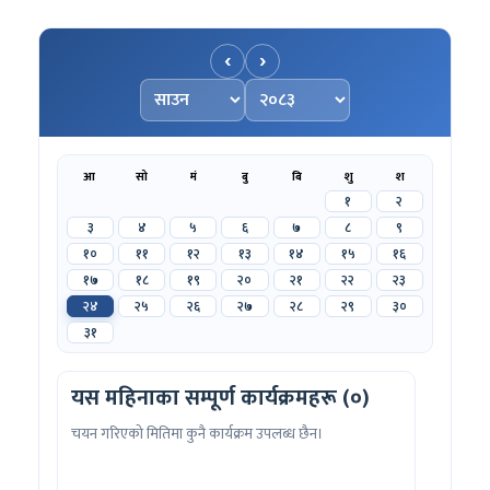
‹
›
महिना चयन गर्नुहोस्
वर्ष चयन गर्नुहोस्
आ
सो
मं
बु
बि
शु
श
१
२
३
४
५
६
७
८
९
१०
११
१२
१३
१४
१५
१६
१७
१८
१९
२०
२१
२२
२३
२४
२५
२६
२७
२८
२९
३०
३१
यस महिनाका सम्पूर्ण कार्यक्रमहरू (०)
चयन गरिएको मितिमा कुनै कार्यक्रम उपलब्ध छैन।