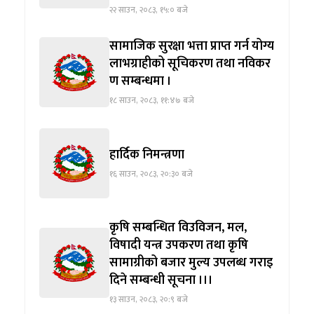
२२ साउन, २०८३, १५:० बजे
सामाजिक सुरक्षा भत्ता प्राप्त गर्न योग्य
लाभग्राहीको सूचिकरण तथा नविकर
ण सम्बन्धमा ।
१८ साउन, २०८३, ११:४७ बजे
हार्दिक निमन्त्रणा
१६ साउन, २०८३, २०:३० बजे
कृषि सम्बन्धित विउविजन, मल,
विषादी यन्त्र उपकरण तथा कृषि
सामाग्रीको बजार मुल्य उपलब्ध गराइ
दिने सम्बन्धी सूचना ।।।
१३ साउन, २०८३, २०:९ बजे