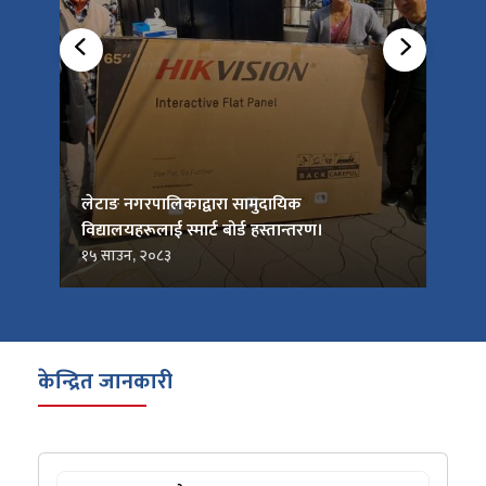
को
लेटाङ नगरपालिकाद्वारा सामुदायिक
लेटाङ
विद्यालयहरूलाई स्मार्ट बोर्ड हस्तान्तरण।
जनप्र
१५ साउन, २०८३
१५ सा
केन्द्रित जानकारी