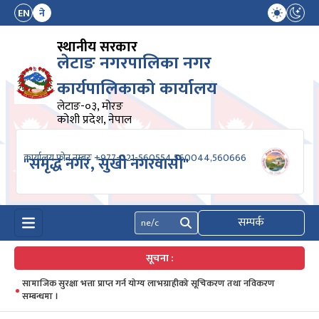
EN
ने
स्थानीय सरकार
लेटाङ नगरपालिका नगर
कार्यपालिकाको कार्यालय
लेटाङ-०३, मोरङ
कोशी प्रदेश, नेपाल
कार्यालय फोन नम्बरः +977-021-560554,560044,560666
"समृद्ध नगर, सुखी नगरवासी"
सम्पर्क
खोज्नुहोस्
सूचना :
सामाजिक सुरक्षा भत्ता प्राप्त गर्न योग्य लाभग्राहीको सूचिकरण तथा नविकरण
सम्बन्धमा ।