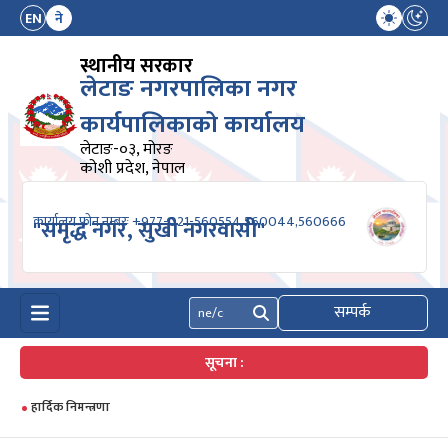
EN
ने
स्थानीय सरकार
लेटाङ नगरपालिका नगर
कार्यपालिकाको कार्यालय
लेटाङ-०३, मोरङ
कोशी प्रदेश, नेपाल
कार्यालय फोन नम्बरः +977-021-560554,560044,560666
"समृद्ध नगर, सुखी नगरवासी"
सम्पर्क
खोज्नुहोस्
सूचना :
हार्दिक निमन्त्रणा