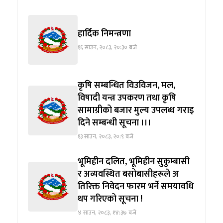
हार्दिक निमन्त्रणा
१६ साउन, २०८३, २०:३० बजे
कृषि सम्बन्धित विउविजन, मल,
विषादी यन्त्र उपकरण तथा कृषि
सामाग्रीको बजार मुल्य उपलब्ध गराइ
दिने सम्बन्धी सूचना ।।।
१३ साउन, २०८३, २०:९ बजे
भूमिहीन दलित, भूमिहीन सुकुम्बासी
र अव्यवस्थित बसोबासीहरूले अ
तिरिक्त निवेदन फारम भर्ने समयावधि
थप गरिएको सूचना !
४ साउन, २०८३, १४:३७ बजे