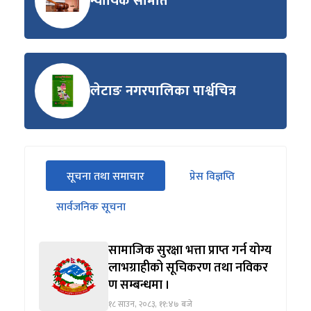
न्यायिक समिति
लेटाङ नगरपालिका पार्श्वचित्र
सीधा
सूचना तथा समाचार
प्रेस विज्ञप्ति
पहिलो
(सक्रिय ट्याब)
ट्याबको
सार्वजनिक सूचना
सामग्रीमा
जानुहोस्
सामाजिक सुरक्षा भत्ता प्राप्त गर्न योग्य
लाभग्राहीको सूचिकरण तथा नविकर
ण सम्बन्धमा ।
१८ साउन, २०८३, ११:४७ बजे