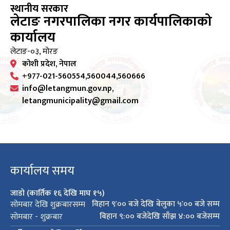
स्थानीय सरकार
लेटाङ नगरपालिका नगर कार्यपालिकाको
कार्यालय
लेटाङ-०३, मोरङ
कोशी प्रदेश, नेपाल
+977-021-560554,560044,560666
info@letangmun.gov.np,
letangmunicipality@gmail.com
कार्यालय समय
जाडो (कार्तिक १६ देखि माघ १५)
विहान ९ः०० बजे देखि बेलुका ५ः०० बजे सम्म
सोमबार देखि शुक्रबारसम्म
बिहान ९:०० बजेदेखि साँझ ४:०० बजेसम्म
सोमबार - शुक्रबार