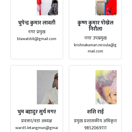
भुपेन्द्र कुमार लावती
कृ्ष्ण कुमार पोख्रेल
निरौला
नगर प्रमुख
नगर उपम्रमुख
blawati68@gmail.com
krishnakumari.niroula@g
mail.com
भुम बहादुर सुर्य मगर
शशि राई
प्रवक्ता/वडा अध्यक्ष
प्रमुख प्रशासकीय अधिकृत
9852069111
ward5.letangmun@gmai