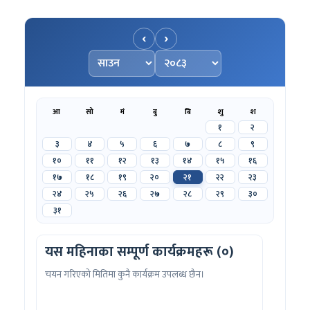
‹
›
महिना चयन गर्नुहोस्
वर्ष चयन गर्नुहोस्
आ
सो
मं
बु
बि
शु
श
१
२
३
४
५
६
७
८
९
१०
११
१२
१३
१४
१५
१६
१७
१८
१९
२०
२१
२२
२३
२४
२५
२६
२७
२८
२९
३०
३१
यस महिनाका सम्पूर्ण कार्यक्रमहरू (०)
चयन गरिएको मितिमा कुनै कार्यक्रम उपलब्ध छैन।