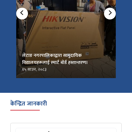
को
लेटाङ नगरपालिकाद्वारा सामुदायिक
लेटाङ
विद्यालयहरूलाई स्मार्ट बोर्ड हस्तान्तरण।
जनप्र
१५ साउन, २०८३
१५ सा
केन्द्रित जानकारी