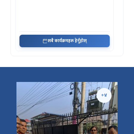
सबै कार्यक्रमहरू हेर्नुहोस्
+५
+४