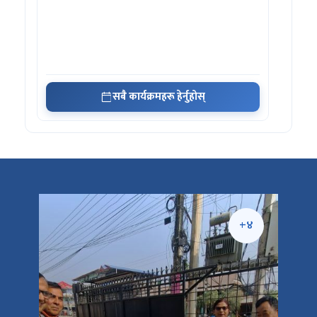
सबै कार्यक्रमहरू हेर्नुहोस्
+५
+४