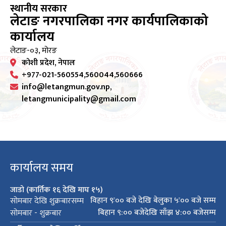
स्थानीय सरकार
लेटाङ नगरपालिका नगर कार्यपालिकाको
कार्यालय
लेटाङ-०३, मोरङ
कोशी प्रदेश, नेपाल
+977-021-560554,560044,560666
info@letangmun.gov.np,
letangmunicipality@gmail.com
कार्यालय समय
जाडो (कार्तिक १६ देखि माघ १५)
विहान ९ः०० बजे देखि बेलुका ५ः०० बजे सम्म
सोमबार देखि शुक्रबारसम्म
बिहान ९:०० बजेदेखि साँझ ४:०० बजेसम्म
सोमबार - शुक्रबार