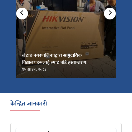
को
लेटाङ नगरपालिकाद्वारा सामुदायिक
लेटाङ
विद्यालयहरूलाई स्मार्ट बोर्ड हस्तान्तरण।
जनप्र
१५ साउन, २०८३
१५ सा
केन्द्रित जानकारी