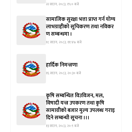
२२ साउन, २०८३, १५:० बजे
सामाजिक सुरक्षा भत्ता प्राप्त गर्न योग्य
लाभग्राहीको सूचिकरण तथा नविकर
ण सम्बन्धमा ।
१८ साउन, २०८३, ११:४७ बजे
हार्दिक निमन्त्रणा
१६ साउन, २०८३, २०:३० बजे
कृषि सम्बन्धित विउविजन, मल,
विषादी यन्त्र उपकरण तथा कृषि
सामाग्रीको बजार मुल्य उपलब्ध गराइ
दिने सम्बन्धी सूचना ।।।
१३ साउन, २०८३, २०:९ बजे