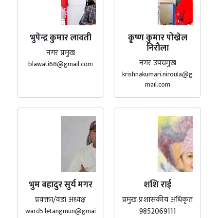
भुपेन्द्र कुमार लावती
कृ्ष्ण कुमार पोख्रेल
निरौला
नगर प्रमुख
नगर उपम्रमुख
blawati68@gmail.com
krishnakumari.niroula@g
mail.com
भुम बहादुर सुर्य मगर
शशि राई
प्रवक्ता/वडा अध्यक्ष
प्रमुख प्रशासकीय अधिकृत
9852069111
ward5.letangmun@gmai