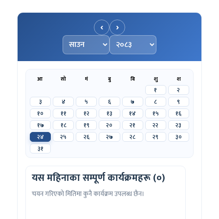
‹
›
महिना चयन गर्नुहोस्
वर्ष चयन गर्नुहोस्
आ
सो
मं
बु
बि
शु
श
१
२
३
४
५
६
७
८
९
१०
११
१२
१३
१४
१५
१६
१७
१८
१९
२०
२१
२२
२३
२४
२५
२६
२७
२८
२९
३०
३१
यस महिनाका सम्पूर्ण कार्यक्रमहरू (०)
चयन गरिएको मितिमा कुनै कार्यक्रम उपलब्ध छैन।