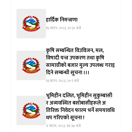
हार्दिक निमन्त्रणा
१६ साउन, २०८३, २०:३० बजे
कृषि सम्बन्धित विउविजन, मल,
विषादी यन्त्र उपकरण तथा कृषि
सामाग्रीको बजार मुल्य उपलब्ध गराइ
दिने सम्बन्धी सूचना ।।।
१३ साउन, २०८३, २०:९ बजे
भूमिहीन दलित, भूमिहीन सुकुम्बासी
र अव्यवस्थित बसोबासीहरूले अ
तिरिक्त निवेदन फारम भर्ने समयावधि
थप गरिएको सूचना !
४ साउन, २०८३, १४:३७ बजे