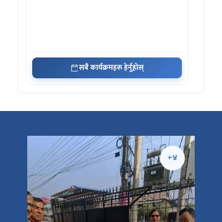
सबै कार्यक्रमहरू हेर्नुहोस्
+५
+४