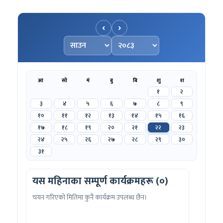
‹
›
महिना चयन गर्नुहोस्
वर्ष चयन गर्नुहोस्
आ
सो
मं
बु
बि
शु
श
१
२
३
४
५
६
७
८
९
१०
११
१२
१३
१४
१५
१६
१७
१८
१९
२०
२१
२२
२३
२४
२५
२६
२७
२८
२९
३०
३१
यस महिनाका सम्पूर्ण कार्यक्रमहरू (०)
चयन गरिएको मितिमा कुनै कार्यक्रम उपलब्ध छैन।