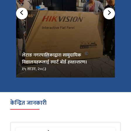
को
लेटाङ नगरपालिकाद्वारा सामुदायिक
लेटाङ
विद्यालयहरूलाई स्मार्ट बोर्ड हस्तान्तरण।
जनप्र
१५ साउन, २०८३
१५ सा
केन्द्रित जानकारी