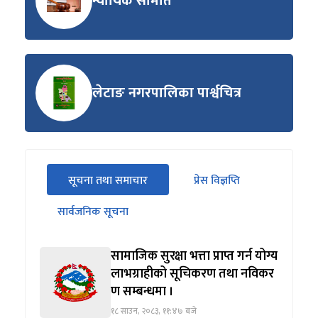
न्यायिक समिति
लेटाङ नगरपालिका पार्श्वचित्र
सीधा
सूचना तथा समाचार
प्रेस विज्ञप्ति
पहिलो
(सक्रिय ट्याब)
ट्याबको
सार्वजनिक सूचना
सामग्रीमा
जानुहोस्
सामाजिक सुरक्षा भत्ता प्राप्त गर्न योग्य
लाभग्राहीको सूचिकरण तथा नविकर
ण सम्बन्धमा ।
१८ साउन, २०८३, ११:४७ बजे