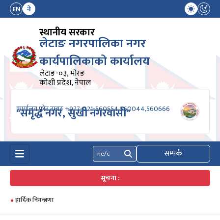
EN
ने
स्थानीय सरकार
लेटाङ नगरपालिका नगर
कार्यपालिकाको कार्यालय
लेटाङ-०३, मोरङ
कोशी प्रदेश, नेपाल
कार्यालय फोन नम्बरः +977-021-560554,560044,560666
"समृद्ध नगर, सुखी नगरवासी"
सम्पर्क
खोज्नुहोस्
सूचना :
हार्दिक निमन्त्रणा