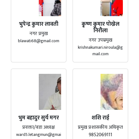
भुपेन्द्र कुमार लावती
कृ्ष्ण कुमार पोख्रेल
निरौला
नगर प्रमुख
नगर उपम्रमुख
blawati68@gmail.com
krishnakumari.niroula@g
mail.com
भुम बहादुर सुर्य मगर
शशि राई
प्रवक्ता/वडा अध्यक्ष
प्रमुख प्रशासकीय अधिकृत
9852069111
ward5.letangmun@gmai