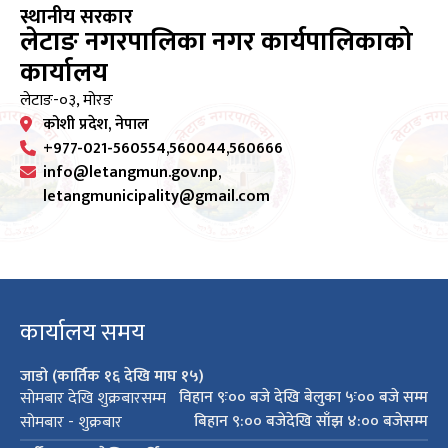
स्थानीय सरकार
लेटाङ नगरपालिका नगर कार्यपालिकाको
कार्यालय
लेटाङ-०३, मोरङ
कोशी प्रदेश, नेपाल
+977-021-560554,560044,560666
info@letangmun.gov.np,
letangmunicipality@gmail.com
कार्यालय समय
जाडो (कार्तिक १६ देखि माघ १५)
विहान ९ः०० बजे देखि बेलुका ५ः०० बजे सम्म
सोमबार देखि शुक्रबारसम्म
बिहान ९:०० बजेदेखि साँझ ४:०० बजेसम्म
सोमबार - शुक्रबार