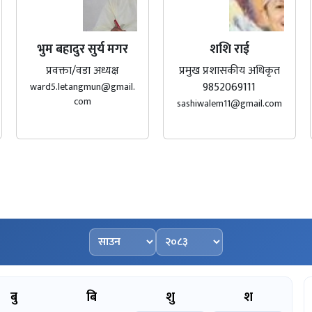
भुम बहादुर सुर्य मगर
शशि राई
प्रवक्ता/वडा अध्यक्ष
प्रमुख प्रशासकीय अधिकृत
9852069111
ward5.letangmun@gmail.
com
sashiwalem11@gmail.com
महिना चयन गर्नुहोस्
वर्ष चयन गर्नुहोस्
बु
बि
शु
श