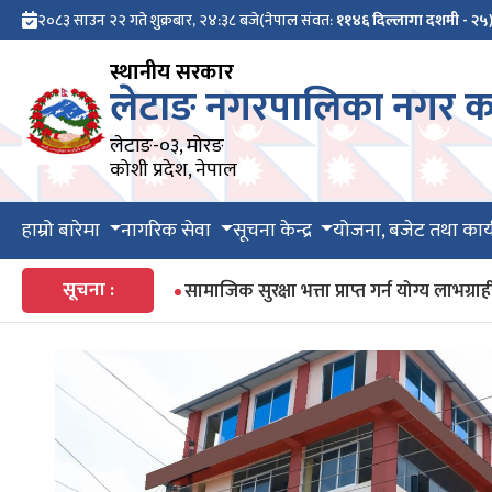
२०८३ साउन २२ गते शुक्रबार, २४:३८ बजे
(नेपाल संवत:
११४६ दिल्लागा दशमी - २५
स्थानीय सरकार
लेटाङ नगरपालिका नगर का
लेटाङ-०३, मोरङ
कोशी प्रदेश, नेपाल
हाम्रो बारेमा
नागरिक सेवा
सूचना केन्द्र
योजना, बजेट तथा कार्
सूचना :
सामाजिक सुरक्षा भत्ता प्राप्त गर्न योग्य ला