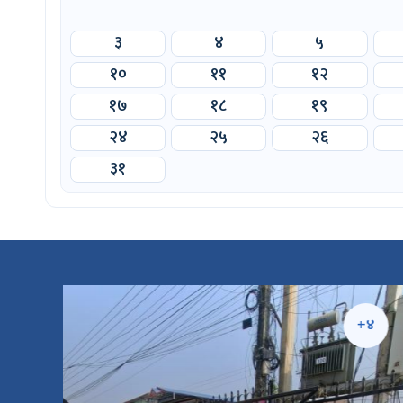
३
४
५
१०
११
१२
१७
१८
१९
२४
२५
२६
३१
५
+४