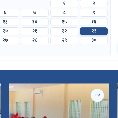
१
२
६
७
८
९
१३
१४
१५
१६
२०
२१
२२
२३
२७
२८
२९
३०
+४