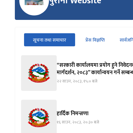
पुरानो Website
सीधा
सूचना तथा समाचार
प्रेस विज्ञप्ति
सार्वज
पहिलो
(सक्रिय ट्याब)
ट्याबको
सामग्रीमा
जानुहोस्
“सरकारी कार्यालयमा प्रयोग हुने निवेदन
मार्गदर्शन, २०८३” कार्यान्वयन गर्ने सम्बन
२२ साउन, २०८३, १५:० बजे
हार्दिक निमन्त्रणा
१६ साउन, २०८३, २०:३० बजे