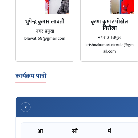
भुपेन्द्र कुमार लावती
कृ्ष्ण कुमार पोख्रेल
निरौला
नगर प्रमुख
नगर उपम्रमुख
blawati68@gmail.com
krishnakumari.niroula@gm
ail.com
कार्यक्रम पात्रो
‹
आ
सो
मं