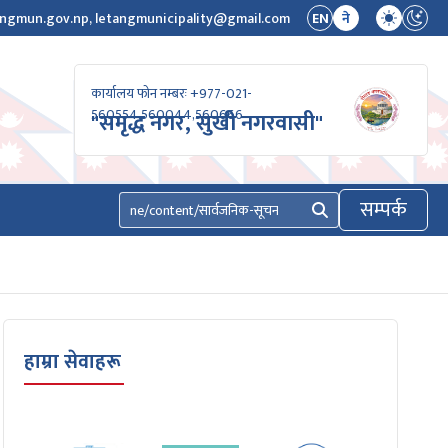
ngmun.gov.np, letangmunicipality@gmail.com
EN
ने
कार्यालय फोन नम्बरः +977-021-
560554,560044,560666
"समृद्ध नगर, सुखी नगरवासी"
सम्पर्क
खोज्नुहोस्
हाम्रा सेवाहरू