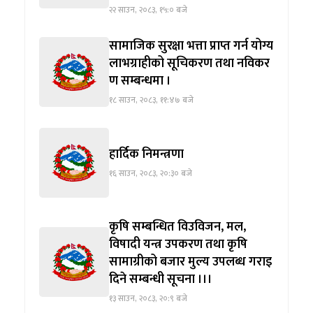
२२ साउन, २०८३, १५:० बजे
सामाजिक सुरक्षा भत्ता प्राप्त गर्न योग्य
लाभग्राहीको सूचिकरण तथा नविकर
ण सम्बन्धमा ।
१८ साउन, २०८३, ११:४७ बजे
हार्दिक निमन्त्रणा
१६ साउन, २०८३, २०:३० बजे
कृषि सम्बन्धित विउविजन, मल,
विषादी यन्त्र उपकरण तथा कृषि
सामाग्रीको बजार मुल्य उपलब्ध गराइ
दिने सम्बन्धी सूचना ।।।
१३ साउन, २०८३, २०:९ बजे