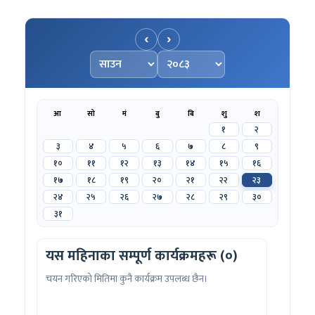
‹
›
महिना चयन गर्नुहोस्
वर्ष चयन गर्नुहोस्
आ
सो
मं
बु
बि
शु
श
१
२
३
४
५
६
७
८
९
१०
११
१२
१३
१४
१५
१६
१७
१८
१९
२०
२१
२२
२३
२४
२५
२६
२७
२८
२९
३०
३१
यस महिनाका सम्पूर्ण कार्यक्रमहरू (०)
चयन गरिएको मितिमा कुनै कार्यक्रम उपलब्ध छैन।