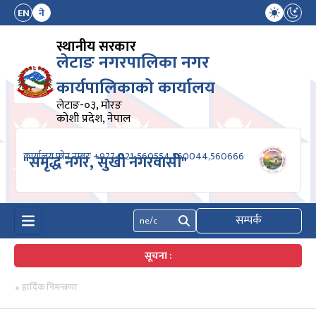
EN
ने
स्थानीय सरकार
लेटाङ नगरपालिका नगर
कार्यपालिकाको कार्यालय
लेटाङ-०३, मोरङ
कोशी प्रदेश, नेपाल
कार्यालय फोन नम्बरः +977-021-560554,560044,560666
"समृद्ध नगर, सुखी नगरवासी"
सम्पर्क
खोज्नुहोस्
सूचना :
हार्दिक निमन्त्रणा