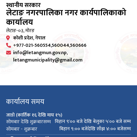
स्थानीय सरकार
लेटाङ नगरपालिका नगर कार्यपालिकाको
कार्यालय
लेटाङ-०३, मोरङ
कोशी प्रदेश, नेपाल
+977-021-560554,560044,560666
info@letangmun.gov.np,
letangmunicipality@gmail.com
कार्यालय समय
जाडो (कार्तिक १६ देखि माघ १५)
विहान ९ः०० बजे देखि बेलुका ५ः०० बजे सम्म
सोमबार देखि शुक्रबारसम्म
बिहान ९:०० बजेदेखि साँझ ४:०० बजेसम्म
सोमबार - शुक्रबार