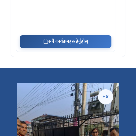
सबै कार्यक्रमहरू हेर्नुहोस्
+५
+४