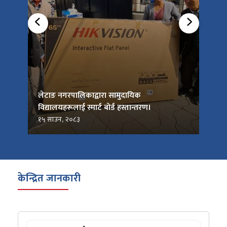
को
लेटाङ नगरपालिकाद्वारा सामुदायिक
लेटाङ
विद्यालयहरूलाई स्मार्ट बोर्ड हस्तान्तरण।
जनप्र
१५ साउन, २०८३
१५ सा
केन्द्रित जानकारी