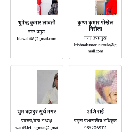
भुपेन्द्र कुमार लावती
कृ्ष्ण कुमार पोख्रेल
निरौला
नगर प्रमुख
नगर उपम्रमुख
blawati68@gmail.com
krishnakumari.niroula@g
mail.com
भुम बहादुर सुर्य मगर
शशि राई
प्रवक्ता/वडा अध्यक्ष
प्रमुख प्रशासकीय अधिकृत
9852069111
ward5.letangmun@gmai