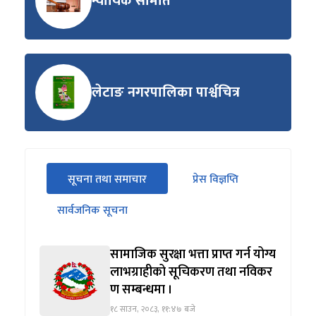
न्यायिक समिति
लेटाङ नगरपालिका पार्श्वचित्र
सीधा
सूचना तथा समाचार
प्रेस विज्ञप्ति
पहिलो
(सक्रिय ट्याब)
ट्याबको
सार्वजनिक सूचना
सामग्रीमा
जानुहोस्
सामाजिक सुरक्षा भत्ता प्राप्त गर्न योग्य
लाभग्राहीको सूचिकरण तथा नविकर
ण सम्बन्धमा ।
१८ साउन, २०८३, ११:४७ बजे