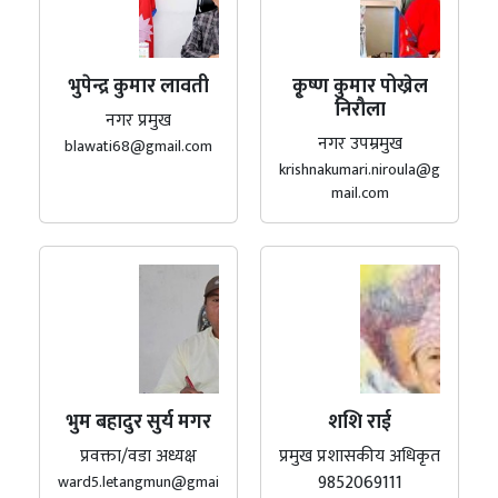
भुपेन्द्र कुमार लावती
कृ्ष्ण कुमार पोख्रेल
निरौला
नगर प्रमुख
नगर उपम्रमुख
blawati68@gmail.com
krishnakumari.niroula@g
mail.com
भुम बहादुर सुर्य मगर
शशि राई
प्रवक्ता/वडा अध्यक्ष
प्रमुख प्रशासकीय अधिकृत
9852069111
ward5.letangmun@gmai