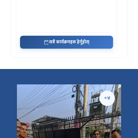
सबै कार्यक्रमहरू हेर्नुहोस्
+५
+४