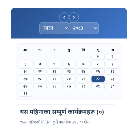
‹
›
महिना चयन गर्नुहोस्
वर्ष चयन गर्नुहोस्
आ
सो
मं
बु
बि
शु
श
१
२
३
४
५
६
७
८
९
१०
११
१२
१३
१४
१५
१६
१७
१८
१९
२०
२१
२२
२३
२४
२५
२६
२७
२८
२९
३०
३१
यस महिनाका सम्पूर्ण कार्यक्रमहरू (०)
चयन गरिएको मितिमा कुनै कार्यक्रम उपलब्ध छैन।