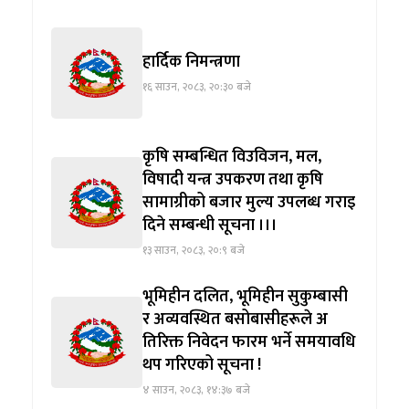
हार्दिक निमन्त्रणा
१६ साउन, २०८३, २०:३० बजे
कृषि सम्बन्धित विउविजन, मल,
विषादी यन्त्र उपकरण तथा कृषि
सामाग्रीको बजार मुल्य उपलब्ध गराइ
दिने सम्बन्धी सूचना ।।।
१३ साउन, २०८३, २०:९ बजे
भूमिहीन दलित, भूमिहीन सुकुम्बासी
र अव्यवस्थित बसोबासीहरूले अ
तिरिक्त निवेदन फारम भर्ने समयावधि
थप गरिएको सूचना !
४ साउन, २०८३, १४:३७ बजे