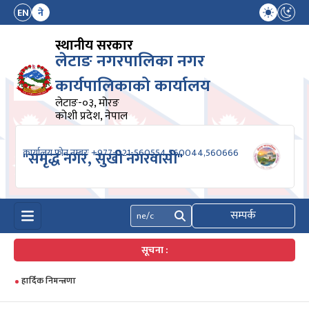
EN
ने
स्थानीय सरकार
लेटाङ नगरपालिका नगर
कार्यपालिकाको कार्यालय
लेटाङ-०३, मोरङ
कोशी प्रदेश, नेपाल
कार्यालय फोन नम्बरः +977-021-560554,560044,560666
"समृद्ध नगर, सुखी नगरवासी"
सम्पर्क
खोज्नुहोस्
सूचना :
कृषि सम्बन्धित विउविजन, मल, विषादी यन्त्र उपकरण तथा कृषि सामाग्रीको बजार मुल्य
उपलब्ध गराइदिने सम्बन्धी सूचना ।।।