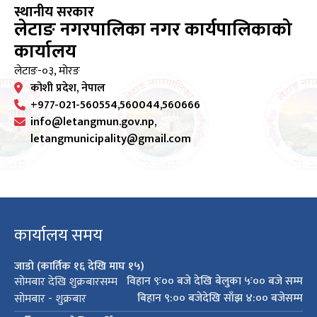
स्थानीय सरकार
लेटाङ नगरपालिका नगर कार्यपालिकाको
कार्यालय
लेटाङ-०३, मोरङ
कोशी प्रदेश, नेपाल
+977-021-560554,560044,560666
info@letangmun.gov.np,
letangmunicipality@gmail.com
कार्यालय समय
जाडो (कार्तिक १६ देखि माघ १५)
विहान ९ः०० बजे देखि बेलुका ५ः०० बजे सम्म
सोमबार देखि शुक्रबारसम्म
बिहान ९:०० बजेदेखि साँझ ४:०० बजेसम्म
सोमबार - शुक्रबार