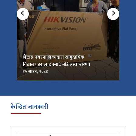
को
लेटाङ नगरपालिकाद्वारा सामुदायिक
लेटाङ
विद्यालयहरूलाई स्मार्ट बोर्ड हस्तान्तरण।
जनप्र
१५ साउन, २०८३
१५ सा
केन्द्रित जानकारी