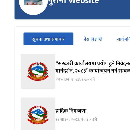
पुरानो Website
सीधा
सूचना तथा समाचार
प्रेस विज्ञप्ति
सार्वज
पहिलो
(सक्रिय ट्याब)
ट्याबको
सामग्रीमा
जानुहोस्
“सरकारी कार्यालयमा प्रयोग हुने निवेदन
मार्गदर्शन, २०८३” कार्यान्वयन गर्ने सम्बन
२२ साउन, २०८३, १५:० बजे
हार्दिक निमन्त्रणा
१६ साउन, २०८३, २०:३० बजे