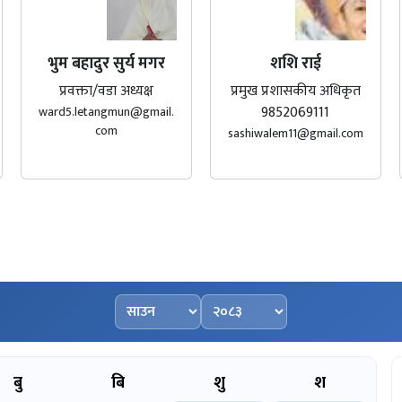
भुम बहादुर सुर्य मगर
शशि राई
प्रवक्ता/वडा अध्यक्ष
प्रमुख प्रशासकीय अधिकृत
9852069111
ward5.letangmun@gmail.
com
sashiwalem11@gmail.com
महिना चयन गर्नुहोस्
वर्ष चयन गर्नुहोस्
बु
बि
शु
श