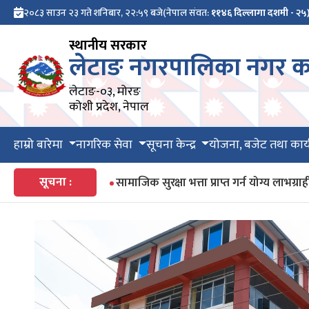
२०८३ साउन २३ गते शनिबार, २२:५९ बजे
(नेपाल संवत:
११४६ दिल्लागा दशमी - २५
स्थानीय सरकार
लेटाङ नगरपालिका नगर का
लेटाङ-०३, मोरङ
कोशी प्रदेश, नेपाल
हाम्रो बारेमा
नागरिक सेवा
सूचना केन्द्र
योजना, बजेट तथा कार्
सूचना :
सामाजिक सुरक्षा भत्ता प्राप्त गर्न योग्य ला