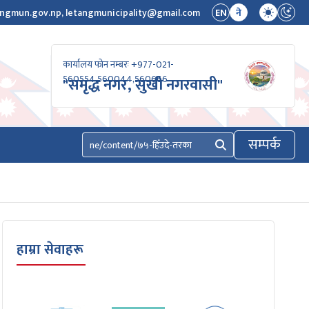
ngmun.gov.np, letangmunicipality@gmail.com
EN
ने
कार्यालय फोन नम्बरः +977-021-
560554,560044,560666
"समृद्ध नगर, सुखी नगरवासी"
सम्पर्क
खोज्नुहोस्
हाम्रा सेवाहरू