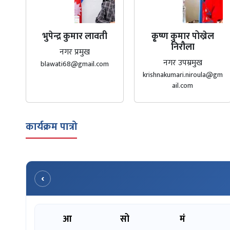
भुपेन्द्र कुमार लावती
कृ्ष्ण कुमार पोख्रेल
निरौला
नगर प्रमुख
नगर उपम्रमुख
blawati68@gmail.com
krishnakumari.niroula@gm
ail.com
कार्यक्रम पात्रो
‹
आ
सो
मं