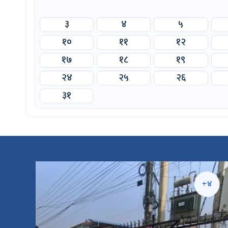
३
४
५
१०
११
१२
१७
१८
१९
२४
२५
२६
३१
५
+४