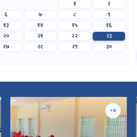
१
२
६
७
८
९
१३
१४
१५
१६
२०
२१
२२
२३
२७
२८
२९
३०
+४