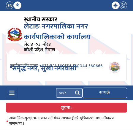
EN
ने
स्थानीय सरकार
लेटाङ नगरपालिका नगर
कार्यपालिकाको कार्यालय
लेटाङ-०३, मोरङ
कोशी प्रदेश, नेपाल
कार्यालय फोन नम्बरः +977-021-560554,560044,560666
"समृद्ध नगर, सुखी नगरवासी"
सम्पर्क
खोज्नुहोस्
सूचना :
सामाजिक सुरक्षा भत्ता प्राप्त गर्न योग्य लाभग्राहीको सूचिकरण तथा नविकरण
सम्बन्धमा ।