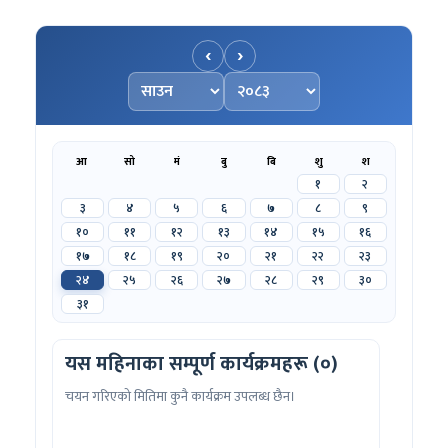
‹
›
महिना चयन गर्नुहोस्
वर्ष चयन गर्नुहोस्
आ
सो
मं
बु
बि
शु
श
१
२
३
४
५
६
७
८
९
१०
११
१२
१३
१४
१५
१६
१७
१८
१९
२०
२१
२२
२३
२४
२५
२६
२७
२८
२९
३०
३१
यस महिनाका सम्पूर्ण कार्यक्रमहरू (०)
चयन गरिएको मितिमा कुनै कार्यक्रम उपलब्ध छैन।