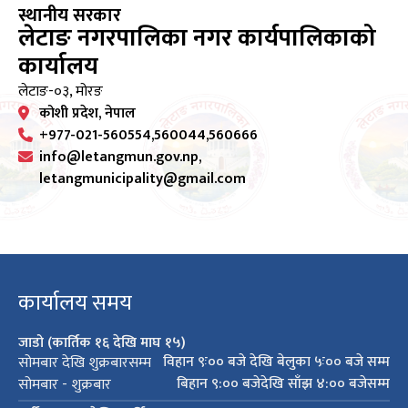
स्थानीय सरकार
लेटाङ नगरपालिका नगर कार्यपालिकाको
कार्यालय
लेटाङ-०३, मोरङ
कोशी प्रदेश, नेपाल
+977-021-560554,560044,560666
info@letangmun.gov.np,
letangmunicipality@gmail.com
कार्यालय समय
जाडो (कार्तिक १६ देखि माघ १५)
विहान ९ः०० बजे देखि बेलुका ५ः०० बजे सम्म
सोमबार देखि शुक्रबारसम्म
बिहान ९:०० बजेदेखि साँझ ४:०० बजेसम्म
सोमबार - शुक्रबार