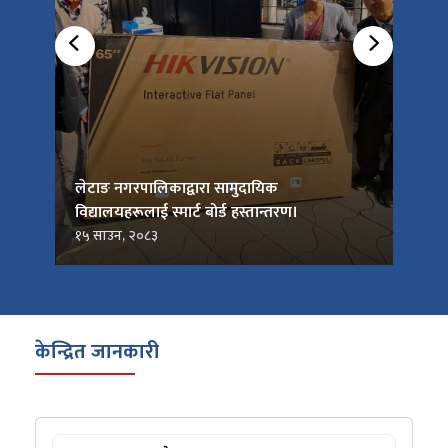
को
लेटाङ नगरपालिकाद्वारा सामुदायिक
लेटाङ
विद्यालयहरूलाई स्मार्ट बोर्ड हस्तान्तरण।
जनप्र
१५ साउन, २०८३
१५ सा
केन्द्रित जानकारी