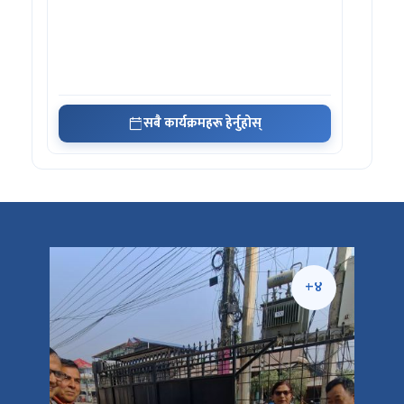
सबै कार्यक्रमहरू हेर्नुहोस्
+५
+४