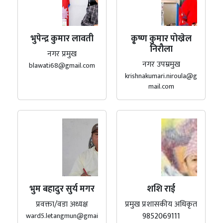
भुपेन्द्र कुमार लावती
कृ्ष्ण कुमार पोख्रेल
निरौला
नगर प्रमुख
नगर उपम्रमुख
blawati68@gmail.com
krishnakumari.niroula@g
mail.com
भुम बहादुर सुर्य मगर
शशि राई
प्रवक्ता/वडा अध्यक्ष
प्रमुख प्रशासकीय अधिकृत
9852069111
ward5.letangmun@gmai