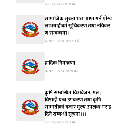
२२ साउन, २०८३, १५:० बजे
सामाजिक सुरक्षा भत्ता प्राप्त गर्न योग्य
लाभग्राहीको सूचिकरण तथा नविकर
ण सम्बन्धमा ।
१८ साउन, २०८३, ११:४७ बजे
हार्दिक निमन्त्रणा
१६ साउन, २०८३, २०:३० बजे
कृषि सम्बन्धित विउविजन, मल,
विषादी यन्त्र उपकरण तथा कृषि
सामाग्रीको बजार मुल्य उपलब्ध गराइ
दिने सम्बन्धी सूचना ।।।
१३ साउन, २०८३, २०:९ बजे