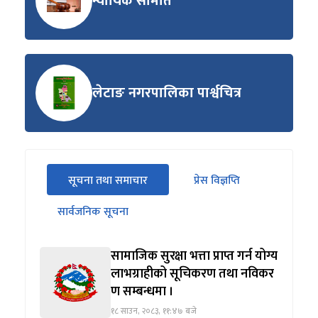
न्यायिक समिति
लेटाङ नगरपालिका पार्श्वचित्र
सीधा
सूचना तथा समाचार
प्रेस विज्ञप्ति
पहिलो
(सक्रिय ट्याब)
ट्याबको
सार्वजनिक सूचना
सामग्रीमा
जानुहोस्
सामाजिक सुरक्षा भत्ता प्राप्त गर्न योग्य
लाभग्राहीको सूचिकरण तथा नविकर
ण सम्बन्धमा ।
१८ साउन, २०८३, ११:४७ बजे