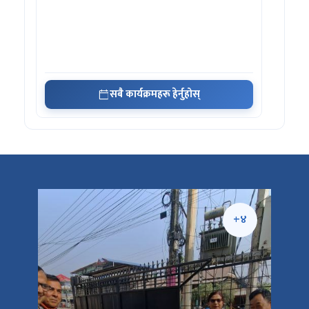
सबै कार्यक्रमहरू हेर्नुहोस्
+५
+४