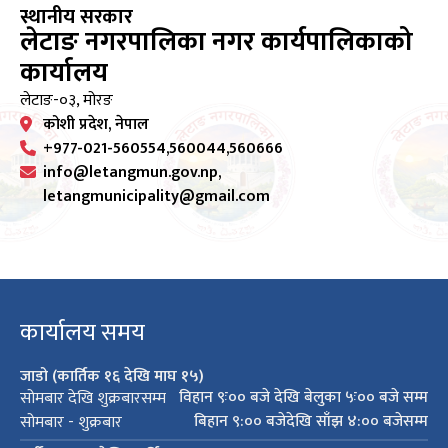
स्थानीय सरकार
लेटाङ नगरपालिका नगर कार्यपालिकाको
कार्यालय
लेटाङ-०३, मोरङ
कोशी प्रदेश, नेपाल
+977-021-560554,560044,560666
info@letangmun.gov.np,
letangmunicipality@gmail.com
कार्यालय समय
जाडो (कार्तिक १६ देखि माघ १५)
विहान ९ः०० बजे देखि बेलुका ५ः०० बजे सम्म
सोमबार देखि शुक्रबारसम्म
बिहान ९:०० बजेदेखि साँझ ४:०० बजेसम्म
सोमबार - शुक्रबार