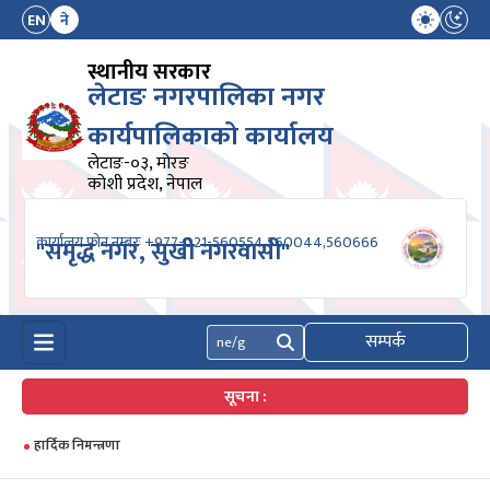
EN
ने
स्थानीय सरकार
लेटाङ नगरपालिका नगर
कार्यपालिकाको कार्यालय
लेटाङ-०३, मोरङ
कोशी प्रदेश, नेपाल
कार्यालय फोन नम्बरः +977-021-560554,560044,560666
"समृद्ध नगर, सुखी नगरवासी"
सम्पर्क
खोज्नुहोस्
सूचना :
हार्दिक निमन्त्रणा