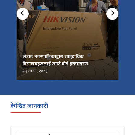
को
लेटाङ नगरपालिकाद्वारा सामुदायिक
लेटाङ
विद्यालयहरूलाई स्मार्ट बोर्ड हस्तान्तरण।
जनप्र
१५ साउन, २०८३
१५ सा
केन्द्रित जानकारी