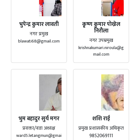
भुपेन्द्र कुमार लावती
कृ्ष्ण कुमार पोख्रेल
निरौला
नगर प्रमुख
नगर उपम्रमुख
blawati68@gmail.com
krishnakumari.niroula@g
mail.com
भुम बहादुर सुर्य मगर
शशि राई
प्रवक्ता/वडा अध्यक्ष
प्रमुख प्रशासकीय अधिकृत
9852069111
ward5.letangmun@gmai