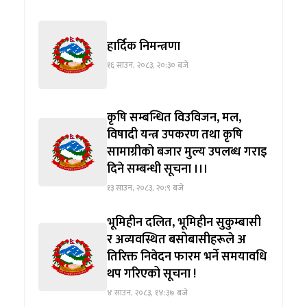
हार्दिक निमन्त्रणा
१६ साउन, २०८३, २०:३० बजे
कृषि सम्बन्धित विउविजन, मल,
विषादी यन्त्र उपकरण तथा कृषि
सामाग्रीको बजार मुल्य उपलब्ध गराइ
दिने सम्बन्धी सूचना ।।।
१३ साउन, २०८३, २०:९ बजे
भूमिहीन दलित, भूमिहीन सुकुम्बासी
र अव्यवस्थित बसोबासीहरूले अ
तिरिक्त निवेदन फारम भर्ने समयावधि
थप गरिएको सूचना !
४ साउन, २०८३, १४:३७ बजे