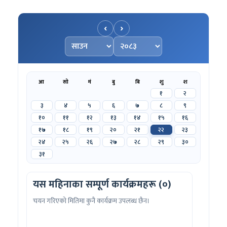
‹
›
महिना चयन गर्नुहोस्
वर्ष चयन गर्नुहोस्
आ
सो
मं
बु
बि
शु
श
१
२
३
४
५
६
७
८
९
१०
११
१२
१३
१४
१५
१६
१७
१८
१९
२०
२१
२२
२३
२४
२५
२६
२७
२८
२९
३०
३१
यस महिनाका सम्पूर्ण कार्यक्रमहरू (०)
चयन गरिएको मितिमा कुनै कार्यक्रम उपलब्ध छैन।