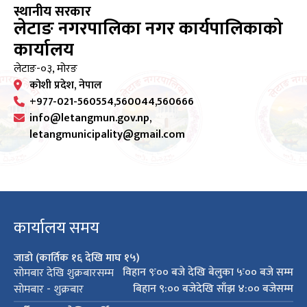
स्थानीय सरकार
लेटाङ नगरपालिका नगर कार्यपालिकाको
कार्यालय
लेटाङ-०३, मोरङ
कोशी प्रदेश, नेपाल
+977-021-560554,560044,560666
info@letangmun.gov.np,
letangmunicipality@gmail.com
कार्यालय समय
जाडो (कार्तिक १६ देखि माघ १५)
विहान ९ः०० बजे देखि बेलुका ५ः०० बजे सम्म
सोमबार देखि शुक्रबारसम्म
बिहान ९:०० बजेदेखि साँझ ४:०० बजेसम्म
सोमबार - शुक्रबार