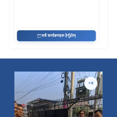
सबै कार्यक्रमहरू हेर्नुहोस्
+५
+४