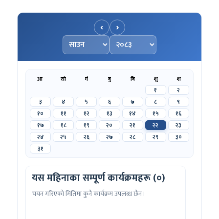
‹
›
महिना चयन गर्नुहोस्
वर्ष चयन गर्नुहोस्
आ
सो
मं
बु
बि
शु
श
१
२
३
४
५
६
७
८
९
१०
११
१२
१३
१४
१५
१६
१७
१८
१९
२०
२१
२२
२३
२४
२५
२६
२७
२८
२९
३०
३१
यस महिनाका सम्पूर्ण कार्यक्रमहरू (०)
चयन गरिएको मितिमा कुनै कार्यक्रम उपलब्ध छैन।