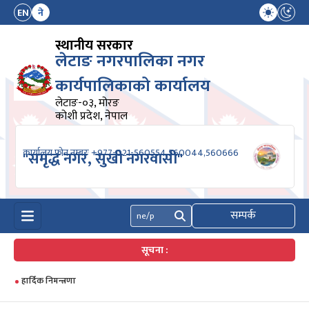
EN
ने
स्थानीय सरकार
लेटाङ नगरपालिका नगर
कार्यपालिकाको कार्यालय
लेटाङ-०३, मोरङ
कोशी प्रदेश, नेपाल
कार्यालय फोन नम्बरः +977-021-560554,560044,560666
"समृद्ध नगर, सुखी नगरवासी"
सम्पर्क
खोज्नुहोस्
सूचना :
हार्दिक निमन्त्रणा