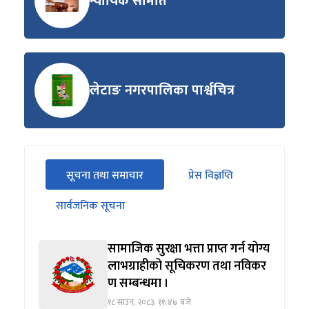
न्यायिक समिति
लेटाङ नगरपालिका पार्श्वचित्र
सीधा
सूचना तथा समाचार
प्रेस विज्ञप्ति
पहिलो
(सक्रिय ट्याब)
ट्याबको
सार्वजनिक सूचना
सामग्रीमा
जानुहोस्
सामाजिक सुरक्षा भत्ता प्राप्त गर्न योग्य
लाभग्राहीको सूचिकरण तथा नविकर
ण सम्बन्धमा ।
१८ साउन, २०८३, ११:४७ बजे