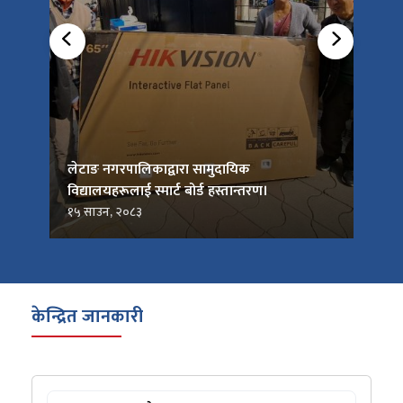
को
लेटाङ नगरपालिकाद्वारा सामुदायिक
लेटाङ
विद्यालयहरूलाई स्मार्ट बोर्ड हस्तान्तरण।
जनप्र
१५ साउन, २०८३
१५ सा
केन्द्रित जानकारी