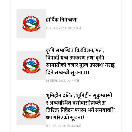
हार्दिक निमन्त्रणा
१६ साउन, २०८३, २०:३० बजे
कृषि सम्बन्धित विउविजन, मल,
विषादी यन्त्र उपकरण तथा कृषि
सामाग्रीको बजार मुल्य उपलब्ध गराइ
दिने सम्बन्धी सूचना ।।।
१३ साउन, २०८३, २०:९ बजे
भूमिहीन दलित, भूमिहीन सुकुम्बासी
र अव्यवस्थित बसोबासीहरूले अ
तिरिक्त निवेदन फारम भर्ने समयावधि
थप गरिएको सूचना !
४ साउन, २०८३, १४:३७ बजे