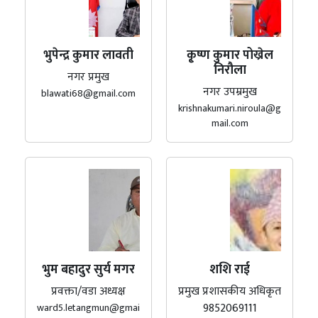
भुपेन्द्र कुमार लावती
कृ्ष्ण कुमार पोख्रेल
निरौला
नगर प्रमुख
नगर उपम्रमुख
blawati68@gmail.com
krishnakumari.niroula@g
mail.com
भुम बहादुर सुर्य मगर
शशि राई
प्रवक्ता/वडा अध्यक्ष
प्रमुख प्रशासकीय अधिकृत
9852069111
ward5.letangmun@gmai