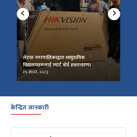
को
लेटाङ नगरपालिकाद्वारा सामुदायिक
लेटाङ
विद्यालयहरूलाई स्मार्ट बोर्ड हस्तान्तरण।
जनप्र
१५ साउन, २०८३
१५ सा
केन्द्रित जानकारी