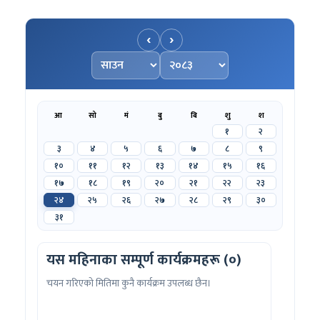
‹
›
महिना चयन गर्नुहोस्
वर्ष चयन गर्नुहोस्
आ
सो
मं
बु
बि
शु
श
१
२
३
४
५
६
७
८
९
१०
११
१२
१३
१४
१५
१६
१७
१८
१९
२०
२१
२२
२३
२४
२५
२६
२७
२८
२९
३०
३१
यस महिनाका सम्पूर्ण कार्यक्रमहरू (०)
चयन गरिएको मितिमा कुनै कार्यक्रम उपलब्ध छैन।