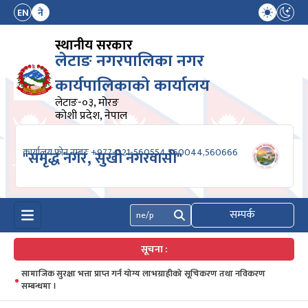
EN
ने
स्थानीय सरकार
लेटाङ नगरपालिका नगर
कार्यपालिकाको कार्यालय
लेटाङ-०३, मोरङ
कोशी प्रदेश, नेपाल
कार्यालय फोन नम्बरः +977-021-560554,560044,560666
"समृद्ध नगर, सुखी नगरवासी"
सम्पर्क
खोज्नुहोस्
सूचना :
सामाजिक सुरक्षा भत्ता प्राप्त गर्न योग्य लाभग्राहीको सूचिकरण तथा नविकरण
सम्बन्धमा ।