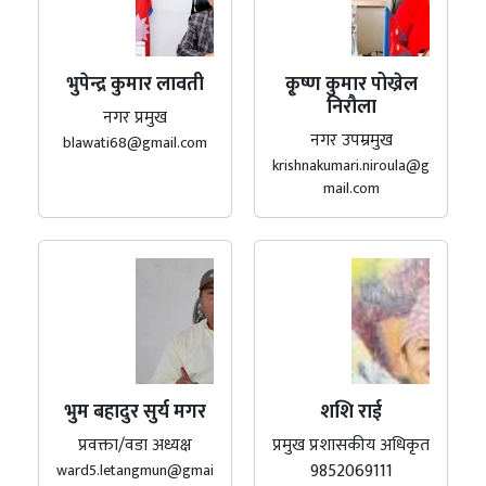
भुपेन्द्र कुमार लावती
कृ्ष्ण कुमार पोख्रेल
निरौला
नगर प्रमुख
नगर उपम्रमुख
blawati68@gmail.com
krishnakumari.niroula@g
mail.com
भुम बहादुर सुर्य मगर
शशि राई
प्रवक्ता/वडा अध्यक्ष
प्रमुख प्रशासकीय अधिकृत
9852069111
ward5.letangmun@gmai