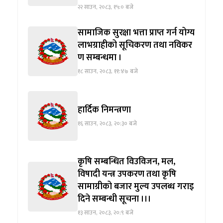
२२ साउन, २०८३, १५:० बजे
सामाजिक सुरक्षा भत्ता प्राप्त गर्न योग्य
लाभग्राहीको सूचिकरण तथा नविकर
ण सम्बन्धमा ।
१८ साउन, २०८३, ११:४७ बजे
हार्दिक निमन्त्रणा
१६ साउन, २०८३, २०:३० बजे
कृषि सम्बन्धित विउविजन, मल,
विषादी यन्त्र उपकरण तथा कृषि
सामाग्रीको बजार मुल्य उपलब्ध गराइ
दिने सम्बन्धी सूचना ।।।
१३ साउन, २०८३, २०:९ बजे