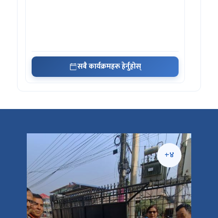
सबै कार्यक्रमहरू हेर्नुहोस्
+५
+४