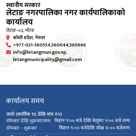
स्थानीय सरकार
लेटाङ नगरपालिका नगर कार्यपालिकाको
कार्यालय
लेटाङ-०३, मोरङ
कोशी प्रदेश, नेपाल
+977-021-560554,560044,560666
info@letangmun.gov.np,
letangmunicipality@gmail.com
कार्यालय समय
जाडो (कार्तिक १६ देखि माघ १५)
विहान ९ः०० बजे देखि बेलुका ५ः०० बजे सम्म
सोमबार देखि शुक्रबारसम्म
बिहान ९:०० बजेदेखि साँझ ४:०० बजेसम्म
सोमबार - शुक्रबार