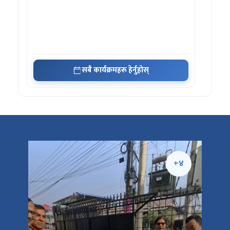
सबै कार्यक्रमहरू हेर्नुहोस्
+५
+४