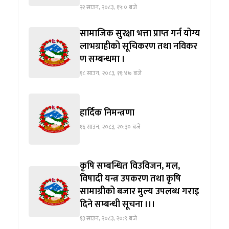
२२ साउन, २०८३, १५:० बजे
सामाजिक सुरक्षा भत्ता प्राप्त गर्न योग्य
लाभग्राहीको सूचिकरण तथा नविकर
ण सम्बन्धमा ।
१८ साउन, २०८३, ११:४७ बजे
हार्दिक निमन्त्रणा
१६ साउन, २०८३, २०:३० बजे
कृषि सम्बन्धित विउविजन, मल,
विषादी यन्त्र उपकरण तथा कृषि
सामाग्रीको बजार मुल्य उपलब्ध गराइ
दिने सम्बन्धी सूचना ।।।
१३ साउन, २०८३, २०:९ बजे