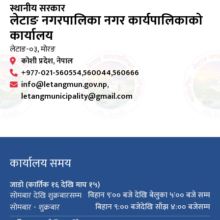
स्थानीय सरकार
लेटाङ नगरपालिका नगर कार्यपालिकाको
कार्यालय
लेटाङ-०३, मोरङ
कोशी प्रदेश, नेपाल
+977-021-560554,560044,560666
info@letangmun.gov.np,
letangmunicipality@gmail.com
कार्यालय समय
जाडो (कार्तिक १६ देखि माघ १५)
विहान ९ः०० बजे देखि बेलुका ५ः०० बजे सम्म
सोमबार देखि शुक्रबारसम्म
बिहान ९:०० बजेदेखि साँझ ४:०० बजेसम्म
सोमबार - शुक्रबार