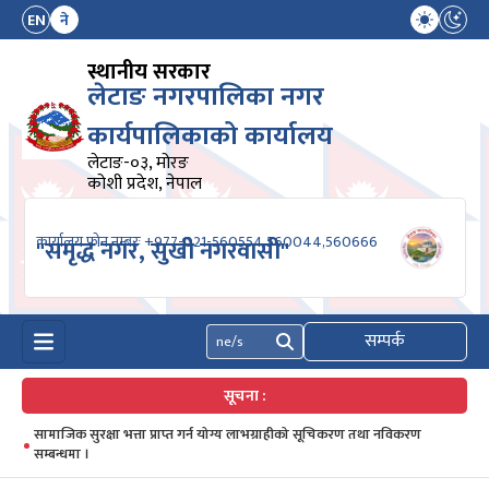
EN
ने
स्थानीय सरकार
लेटाङ नगरपालिका नगर
कार्यपालिकाको कार्यालय
लेटाङ-०३, मोरङ
कोशी प्रदेश, नेपाल
कार्यालय फोन नम्बरः +977-021-560554,560044,560666
"समृद्ध नगर, सुखी नगरवासी"
सम्पर्क
खोज्नुहोस्
सूचना :
सामाजिक सुरक्षा भत्ता प्राप्त गर्न योग्य लाभग्राहीको सूचिकरण तथा नविकरण
सम्बन्धमा ।