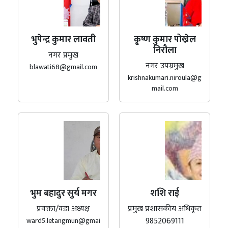
भुपेन्द्र कुमार लावती
कृ्ष्ण कुमार पोख्रेल
निरौला
नगर प्रमुख
नगर उपम्रमुख
blawati68@gmail.com
krishnakumari.niroula@g
mail.com
भुम बहादुर सुर्य मगर
शशि राई
प्रवक्ता/वडा अध्यक्ष
प्रमुख प्रशासकीय अधिकृत
9852069111
ward5.letangmun@gmai