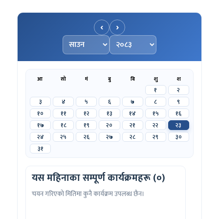
‹
›
महिना चयन गर्नुहोस्
वर्ष चयन गर्नुहोस्
आ
सो
मं
बु
बि
शु
श
१
२
३
४
५
६
७
८
९
१०
११
१२
१३
१४
१५
१६
१७
१८
१९
२०
२१
२२
२३
२४
२५
२६
२७
२८
२९
३०
३१
यस महिनाका सम्पूर्ण कार्यक्रमहरू (०)
चयन गरिएको मितिमा कुनै कार्यक्रम उपलब्ध छैन।