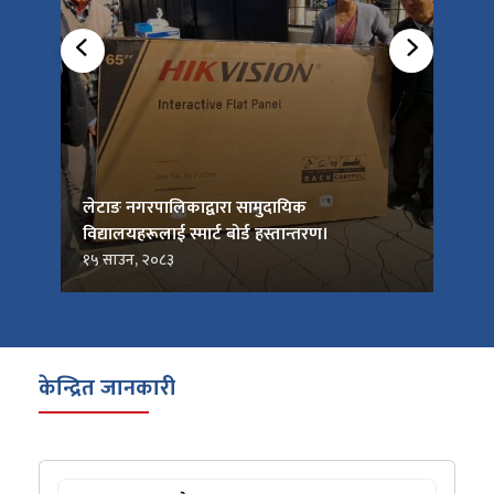
को
लेटाङ नगरपालिकाद्वारा सामुदायिक
लेटाङ
विद्यालयहरूलाई स्मार्ट बोर्ड हस्तान्तरण।
जनप्र
१५ साउन, २०८३
१५ सा
केन्द्रित जानकारी