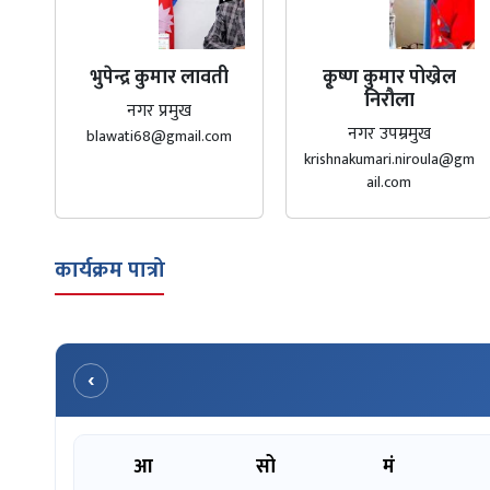
भुपेन्द्र कुमार लावती
कृ्ष्ण कुमार पोख्रेल
निरौला
नगर प्रमुख
नगर उपम्रमुख
blawati68@gmail.com
krishnakumari.niroula@gm
ail.com
कार्यक्रम पात्रो
‹
आ
सो
मं