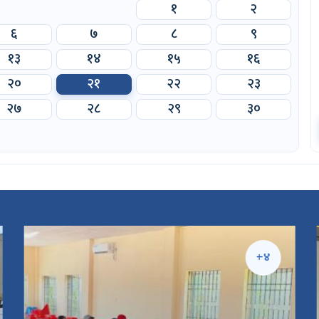
१
२
६
७
८
९
१३
१४
१५
१६
२०
२१
२२
२३
२७
२८
२९
३०
+४