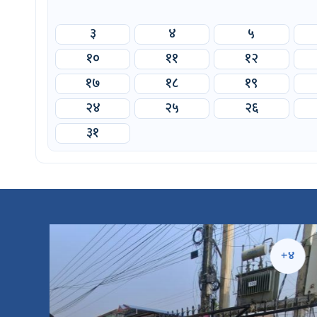
३
४
५
१०
११
१२
१७
१८
१९
२४
२५
२६
३१
५
+४