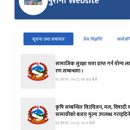
पुरानो Website
सीधा
सूचना तथा समाचार
प्रेस विज्ञप्ति
सार्वज
पहिलो
(सक्रिय ट्याब)
ट्याबको
सामग्रीमा
जानुहोस्
सामाजिक सुरक्षा भत्ता प्राप्त गर्न योग
रण सम्बन्धमा ।
१८ साउन, २०८३, ११:४७ बजे
कृषि सम्बन्धित विउविजन, मल, विषादी य
सामाग्रीको बजार मुल्य उपलब्ध गराइदिने
१३ साउन, २०८३, २०:९ बजे