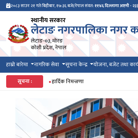
२०८३ साउन २१ गते बिहीबार, १७:३६ बजे
(नेपाल संवत:
११४६ दिल्लागा अष्टमी - २३
स्थानीय सरकार
लेटाङ नगरपालिका नगर का
लेटाङ-०३, मोरङ
कोशी प्रदेश, नेपाल
हाम्रो बारेमा
नागरिक सेवा
सूचना केन्द्र
योजना, बजेट तथा कार्
सूचना :
हार्दिक निमन्त्रणा