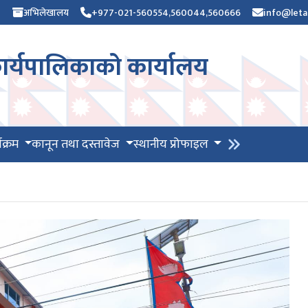
)
अभिलेखालय
+977-021-560554,560044,560666
info@leta
र्यपालिकाको कार्यालय
यक्रम
कानून तथा दस्तावेज
स्थानीय प्रोफाइल