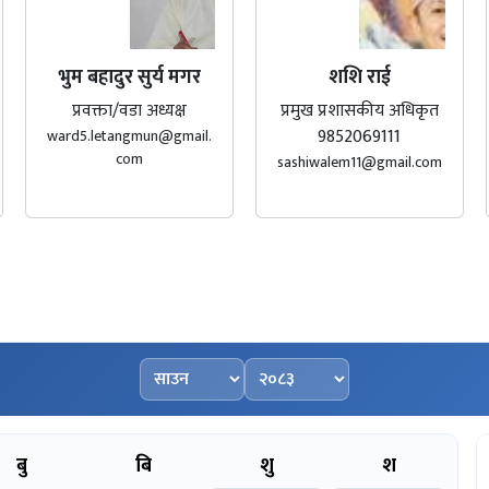
भुम बहादुर सुर्य मगर
शशि राई
प्रवक्ता/वडा अध्यक्ष
प्रमुख प्रशासकीय अधिकृत
9852069111
ward5.letangmun@gmail.
com
sashiwalem11@gmail.com
महिना चयन गर्नुहोस्
वर्ष चयन गर्नुहोस्
बु
बि
शु
श