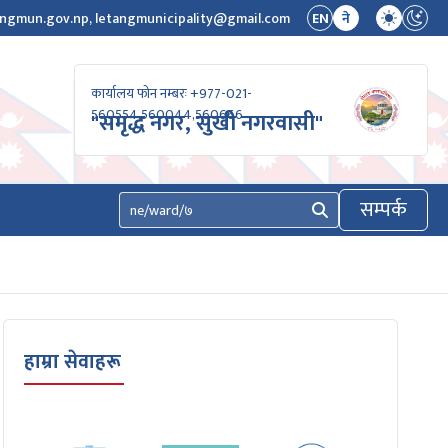
ngmun.gov.np, letangmunicipality@gmail.com
EN
ने
कार्यालय फोन नम्बरः +977-021-
560554,560044,560666
"समृद्ध नगर, सुखी नगरवासी"
सम्पर्क
खोज्नुहोस्
हाम्रा सेवाहरू