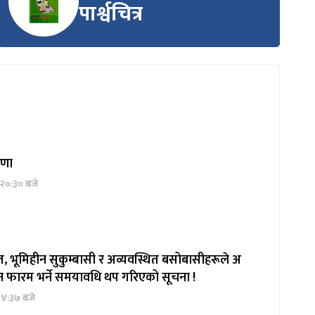
पार्श्वचित्र
्रणा
 २०:३० बजे
, भूमिहीन सुकुम्बासी र अव्यवस्थित बसोबासीहरूले अ
दन फारम भर्ने समयावधि थप गरिएको सूचना !
१४:३७ बजे