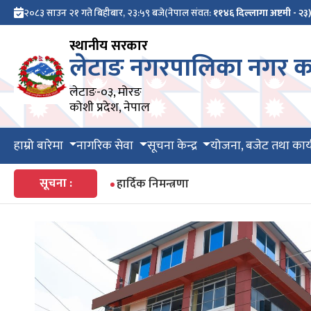
२०८३ साउन २१ गते बिहीबार, २३:५९ बजे
(नेपाल संवत:
११४६ दिल्लागा अष्टमी - २३
स्थानीय सरकार
लेटाङ नगरपालिका नगर का
लेटाङ-०३, मोरङ
कोशी प्रदेश, नेपाल
हाम्रो बारेमा
नागरिक सेवा
सूचना केन्द्र
योजना, बजेट तथा कार्
सूचना :