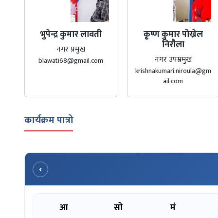
भुपेन्द्र कुमार लावती
कृ्ष्ण कुमार पोख्रेल
निरौला
नगर प्रमुख
नगर उपम्रमुख
blawati68@gmail.com
krishnakumari.niroula@gm
ail.com
कार्यक्रम पात्रो
‹
आ
सो
मं