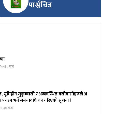
पार्श्वचित्र
्रणा
 २०:३० बजे
, भूमिहीन सुकुम्बासी र अव्यवस्थित बसोबासीहरूले अ
दन फारम भर्ने समयावधि थप गरिएको सूचना !
१४:३७ बजे