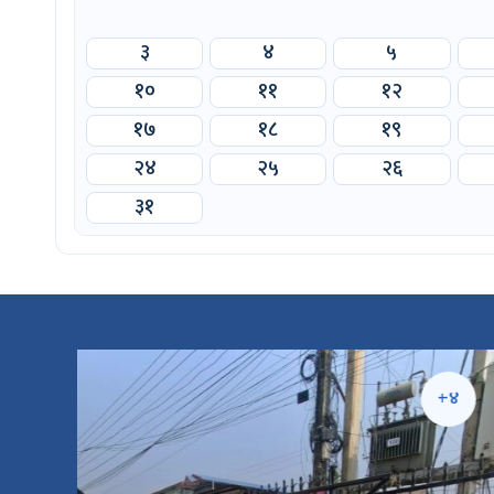
३
४
५
१०
११
१२
१७
१८
१९
२४
२५
२६
३१
५
+४