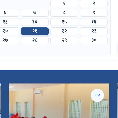
१
२
६
७
८
९
१३
१४
१५
१६
२०
२१
२२
२३
२७
२८
२९
३०
+४