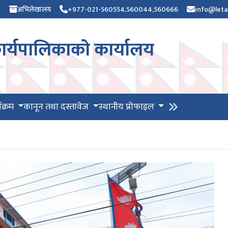
)
अभिलेखालय
+977-021-560554,560044,560666
info@leta
र्यपालिकाको कार्यालय
यक्रम
कानून तथा दस्तावेज
स्थानीय प्रोफाइल