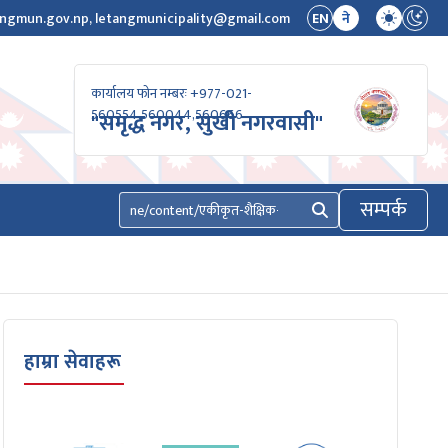
ngmun.gov.np, letangmunicipality@gmail.com
EN
ने
कार्यालय फोन नम्बरः +977-021-
560554,560044,560666
"समृद्ध नगर, सुखी नगरवासी"
सम्पर्क
खोज्नुहोस्
हाम्रा सेवाहरू