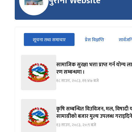
पुरानो Website
सीधा
सूचना तथा समाचार
प्रेस विज्ञप्ति
सार्वज
पहिलो
(सक्रिय ट्याब)
ट्याबको
सामग्रीमा
जानुहोस्
सामाजिक सुरक्षा भत्ता प्राप्त गर्न योग
रण सम्बन्धमा ।
१८ साउन, २०८३, ११:४७ बजे
कृषि सम्बन्धित विउविजन, मल, विषादी य
सामाग्रीको बजार मुल्य उपलब्ध गराइदिने
१३ साउन, २०८३, २०:९ बजे