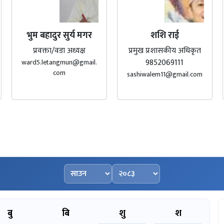
भुम बहादुर सुर्य मगर
शशि राई
प्रवक्ता/वडा अध्यक्ष
प्रमुख प्रशासकीय अधिकृत
9852069111
ward5.letangmun@gmail.
com
sashiwalem11@gmail.com
महिना चयन गर्नुहोस्
वर्ष चयन गर्नुहोस्
बु
बि
शु
श