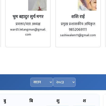
भुम बहादुर सुर्य मगर
शशि राई
प्रवक्ता/वडा अध्यक्ष
प्रमुख प्रशासकीय अधिकृत
9852069111
ward5.letangmun@gmail.
com
sashiwalem11@gmail.com
महिना चयन गर्नुहोस्
वर्ष चयन गर्नुहोस्
बु
बि
शु
श