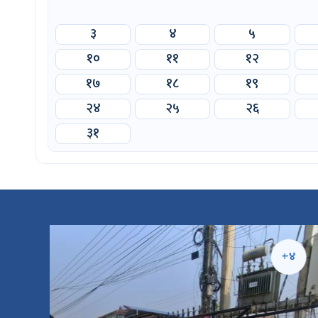
३
४
५
१०
११
१२
१७
१८
१९
२४
२५
२६
३१
५
+४