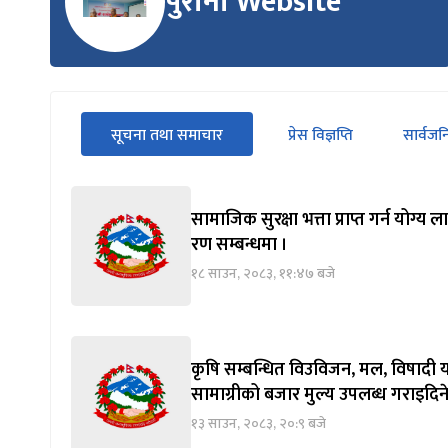
पुरानो Website
सीधा
सूचना तथा समाचार
प्रेस विज्ञप्ति
सार्वज
पहिलो
(सक्रिय ट्याब)
ट्याबको
सामग्रीमा
जानुहोस्
सामाजिक सुरक्षा भत्ता प्राप्त गर्न योग
रण सम्बन्धमा ।
१८ साउन, २०८३, ११:४७ बजे
कृषि सम्बन्धित विउविजन, मल, विषादी य
सामाग्रीको बजार मुल्य उपलब्ध गराइदिने
१३ साउन, २०८३, २०:९ बजे