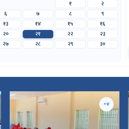
१
२
६
७
८
९
१३
१४
१५
१६
२०
२१
२२
२३
२७
२८
२९
३०
+४