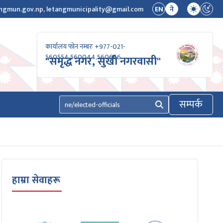
ngmun.gov.np, letangmunicipality@gmail.com
EN
ने
कार्यालय फोन नम्बरः +977-021-
560554,560044,560666
"समृद्ध नगर, सुखी नगरवासी"
सम्पर्क
खोज्नुहोस्
 ।।।
हाम्रा सेवाहरू