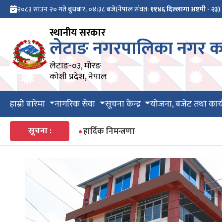
२०८३ साउन २० गते बुधबार, ०४:३८ बजे
(नेपाल संवत:
११४६ दिल्लागा अष्टमी - २३)
स्थानीय सरकार
लेटाङ नगरपालिका नगर का
लेटाङ-०३, मोरङ
कोशी प्रदेश, नेपाल
हाम्रो बारेमा
नागरिक सेवा
सूचना केन्द्र
योजना, बजेट तथा कार्
सूचना :
कृषि सम्बन्धित विउविजन, मल, विषादी यन्त्र 