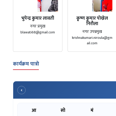
भुपेन्द्र कुमार लावती
कृ्ष्ण कुमार पोख्रेल
निरौला
नगर प्रमुख
नगर उपम्रमुख
blawati68@gmail.com
krishnakumari.niroula@gm
ail.com
कार्यक्रम पात्रो
‹
आ
सो
मं