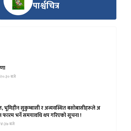
पार्श्वचित्र
्रणा
 २०:३० बजे
, भूमिहीन सुकुम्बासी र अव्यवस्थित बसोबासीहरूले अ
दन फारम भर्ने समयावधि थप गरिएको सूचना !
१४:३७ बजे