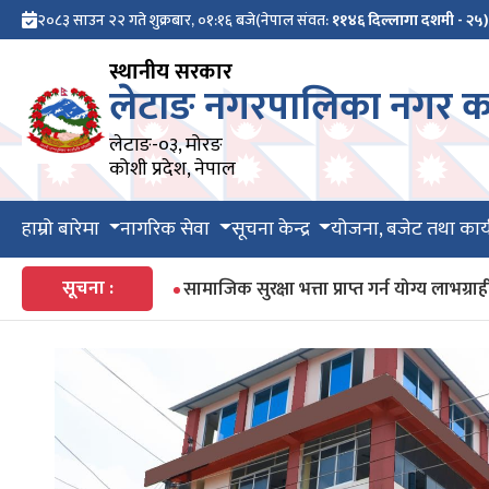
२०८३ साउन २२ गते शुक्रबार, ०१:१६ बजे
(नेपाल संवत:
११४६ दिल्लागा दशमी - २५)
स्थानीय सरकार
लेटाङ नगरपालिका नगर का
लेटाङ-०३, मोरङ
कोशी प्रदेश, नेपाल
हाम्रो बारेमा
नागरिक सेवा
सूचना केन्द्र
योजना, बजेट तथा कार्
सूचना :
सामाजिक सुरक्षा भत्ता प्राप्त गर्न योग्य ला