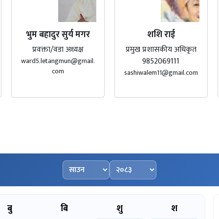
भुम बहादुर सुर्य मगर
शशि राई
प्रवक्ता/वडा अध्यक्ष
प्रमुख प्रशासकीय अधिकृत
9852069111
ward5.letangmun@gmail.
com
sashiwalem11@gmail.com
महिना चयन गर्नुहोस्
वर्ष चयन गर्नुहोस्
बु
बि
शु
श