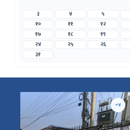
३
४
५
१०
११
१२
१७
१८
१९
२४
२५
२६
३१
५
+४