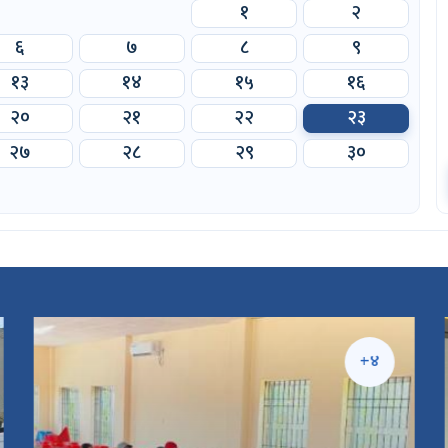
१
२
६
७
८
९
१३
१४
१५
१६
२०
२१
२२
२३
२७
२८
२९
३०
+४