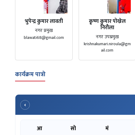
भुपेन्द्र कुमार लावती
कृ्ष्ण कुमार पोख्रेल
निरौला
नगर प्रमुख
नगर उपम्रमुख
blawati68@gmail.com
krishnakumari.niroula@gm
ail.com
कार्यक्रम पात्रो
‹
आ
सो
मं