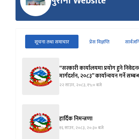
पुरानो Website
सीधा
सूचना तथा समाचार
प्रेस विज्ञप्ति
सार्वज
पहिलो
(सक्रिय ट्याब)
ट्याबको
सामग्रीमा
जानुहोस्
“सरकारी कार्यालयमा प्रयोग हुने निवेदन
मार्गदर्शन, २०८३” कार्यान्वयन गर्ने सम्बन
२२ साउन, २०८३, १५:० बजे
हार्दिक निमन्त्रणा
१६ साउन, २०८३, २०:३० बजे