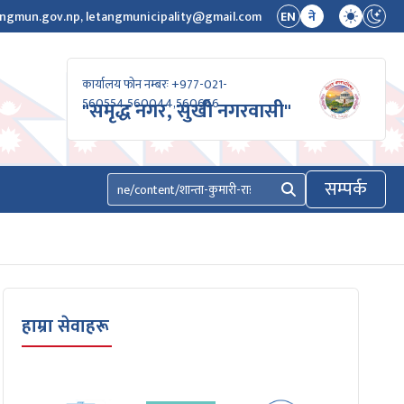
ngmun.gov.np, letangmunicipality@gmail.com
EN
ने
कार्यालय फोन नम्बरः +977-021-
560554,560044,560666
"समृद्ध नगर, सुखी नगरवासी"
सम्पर्क
खोज्नुहोस्
हाम्रा सेवाहरू