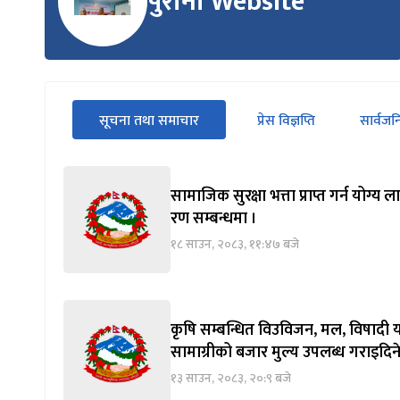
पुरानो Website
सीधा
सूचना तथा समाचार
प्रेस विज्ञप्ति
सार्वज
पहिलो
(सक्रिय ट्याब)
ट्याबको
सामग्रीमा
जानुहोस्
सामाजिक सुरक्षा भत्ता प्राप्त गर्न योग
रण सम्बन्धमा ।
१८ साउन, २०८३, ११:४७ बजे
कृषि सम्बन्धित विउविजन, मल, विषादी य
सामाग्रीको बजार मुल्य उपलब्ध गराइदिने
१३ साउन, २०८३, २०:९ बजे