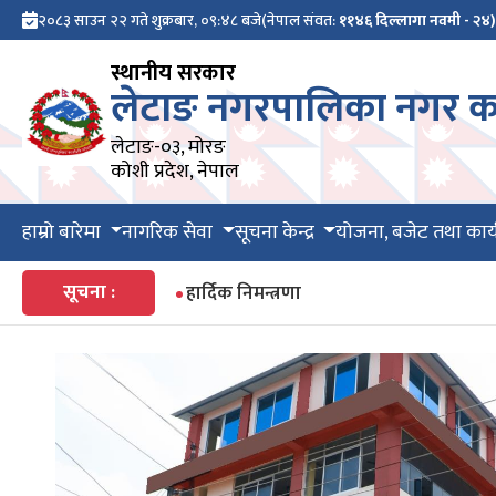
२०८३ साउन २२ गते शुक्रबार, ०९:४८ बजे
(नेपाल संवत:
११४६ दिल्लागा नवमी - २४)
स्थानीय सरकार
लेटाङ नगरपालिका नगर का
लेटाङ-०३, मोरङ
कोशी प्रदेश, नेपाल
हाम्रो बारेमा
नागरिक सेवा
सूचना केन्द्र
योजना, बजेट तथा कार्
सूचना :
हार्दिक निमन्त्रणा