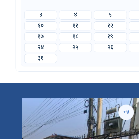
३
४
५
१०
११
१२
१७
१८
१९
२४
२५
२६
३१
५
+४