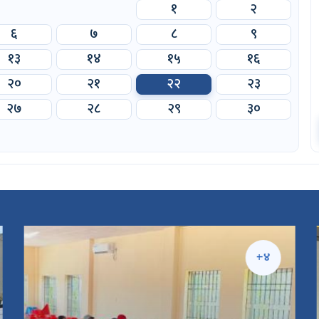
१
२
६
७
८
९
१३
१४
१५
१६
२०
२१
२२
२३
२७
२८
२९
३०
+४