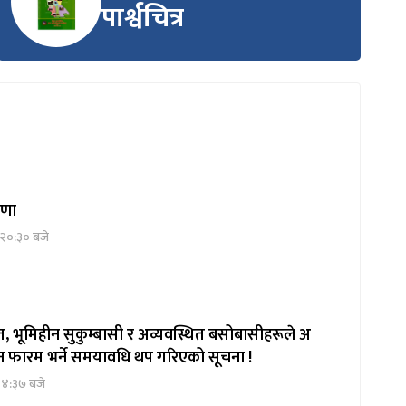
पार्श्वचित्र
्रणा
 २०:३० बजे
, भूमिहीन सुकुम्बासी र अव्यवस्थित बसोबासीहरूले अ
दन फारम भर्ने समयावधि थप गरिएको सूचना !
१४:३७ बजे