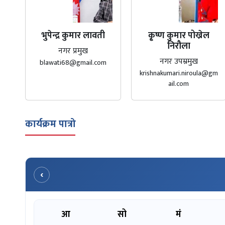
भुपेन्द्र कुमार लावती
कृ्ष्ण कुमार पोख्रेल
निरौला
नगर प्रमुख
नगर उपम्रमुख
blawati68@gmail.com
krishnakumari.niroula@gm
ail.com
कार्यक्रम पात्रो
‹
आ
सो
मं