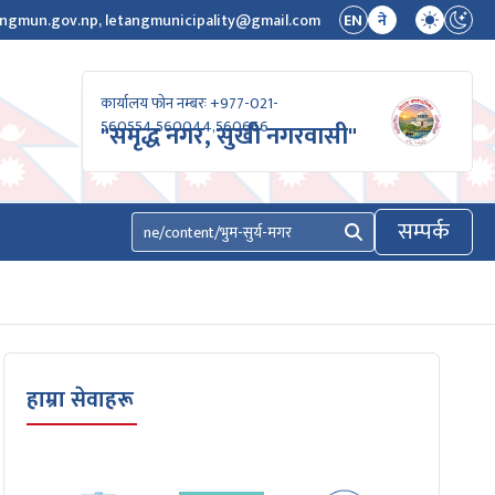
ngmun.gov.np, letangmunicipality@gmail.com
EN
ने
कार्यालय फोन नम्बरः +977-021-
560554,560044,560666
"समृद्ध नगर, सुखी नगरवासी"
सम्पर्क
खोज्नुहोस्
हाम्रा सेवाहरू