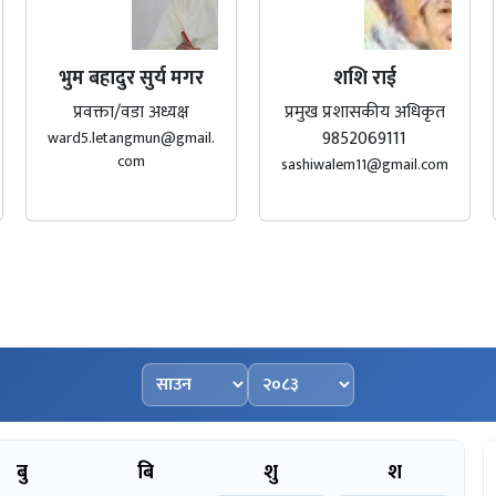
भुम बहादुर सुर्य मगर
शशि राई
प्रवक्ता/वडा अध्यक्ष
प्रमुख प्रशासकीय अधिकृत
9852069111
ward5.letangmun@gmail.
com
sashiwalem11@gmail.com
महिना चयन गर्नुहोस्
वर्ष चयन गर्नुहोस्
बु
बि
शु
श