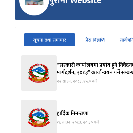
पुरानो Website
सीधा
सूचना तथा समाचार
प्रेस विज्ञप्ति
सार्वज
पहिलो
(सक्रिय ट्याब)
ट्याबको
सामग्रीमा
जानुहोस्
“सरकारी कार्यालयमा प्रयोग हुने निवेदन
मार्गदर्शन, २०८३” कार्यान्वयन गर्ने सम्बन
२२ साउन, २०८३, १५:० बजे
हार्दिक निमन्त्रणा
१६ साउन, २०८३, २०:३० बजे