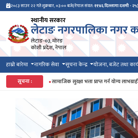
२०८३ साउन २२ गते शुक्रबार, ०३:०० बजे
(नेपाल संवत:
११४६ दिल्लागा दशमी - २५
स्थानीय सरकार
लेटाङ नगरपालिका नगर का
लेटाङ-०३, मोरङ
कोशी प्रदेश, नेपाल
हाम्रो बारेमा
नागरिक सेवा
सूचना केन्द्र
योजना, बजेट तथा कार्
सूचना :
सामाजिक सुरक्षा भत्ता प्राप्त गर्न योग्य ला