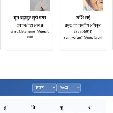
भुम बहादुर सुर्य मगर
शशि राई
प्रवक्ता/वडा अध्यक्ष
प्रमुख प्रशासकीय अधिकृत
9852069111
ward5.letangmun@gmail.
com
sashiwalem11@gmail.com
महिना चयन गर्नुहोस्
वर्ष चयन गर्नुहोस्
बु
बि
शु
श