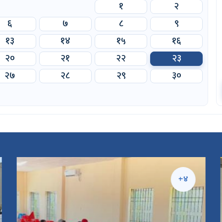
१
२
६
७
८
९
१३
१४
१५
१६
२०
२१
२२
२३
२७
२८
२९
३०
+४