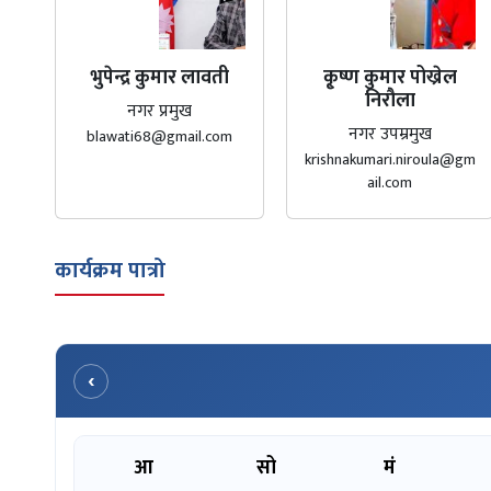
भुपेन्द्र कुमार लावती
कृ्ष्ण कुमार पोख्रेल
निरौला
नगर प्रमुख
नगर उपम्रमुख
blawati68@gmail.com
krishnakumari.niroula@gm
ail.com
कार्यक्रम पात्रो
‹
आ
सो
मं