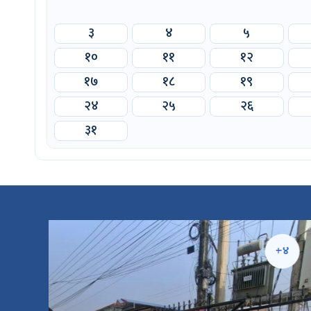
३
४
५
१०
११
१२
१७
१८
१९
२४
२५
२६
३१
५
+४