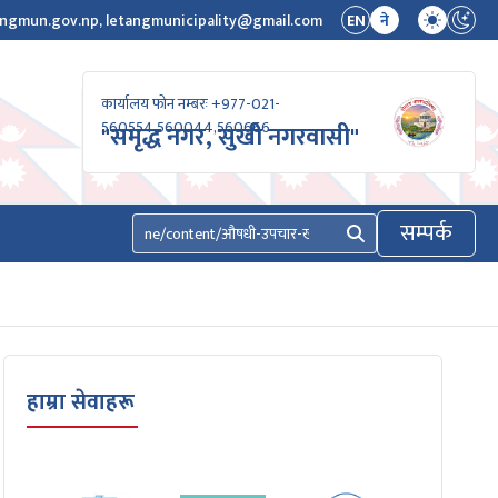
ngmun.gov.np, letangmunicipality@gmail.com
EN
ने
कार्यालय फोन नम्बरः +977-021-
560554,560044,560666
"समृद्ध नगर, सुखी नगरवासी"
सम्पर्क
खोज्नुहोस्
हाम्रा सेवाहरू