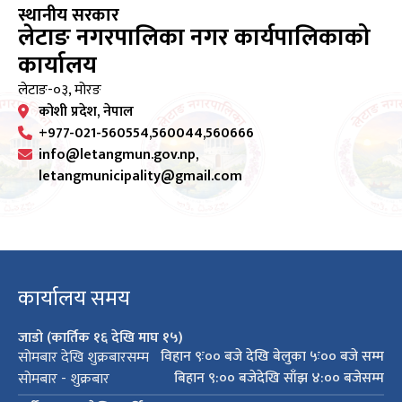
स्थानीय सरकार
लेटाङ नगरपालिका नगर कार्यपालिकाको
कार्यालय
लेटाङ-०३, मोरङ
कोशी प्रदेश, नेपाल
+977-021-560554,560044,560666
info@letangmun.gov.np,
letangmunicipality@gmail.com
कार्यालय समय
जाडो (कार्तिक १६ देखि माघ १५)
विहान ९ः०० बजे देखि बेलुका ५ः०० बजे सम्म
सोमबार देखि शुक्रबारसम्म
बिहान ९:०० बजेदेखि साँझ ४:०० बजेसम्म
सोमबार - शुक्रबार