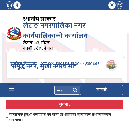
EN
ने
स्थानीय सरकार
लेटाङ नगरपालिका नगर
कार्यपालिकाको कार्यालय
लेटाङ-०३, मोरङ
कोशी प्रदेश, नेपाल
कार्यालय फोन नम्बरः +977-021-560554,560044,560666
"समृद्ध नगर, सुखी नगरवासी"
सम्पर्क
खोज्नुहोस्
सूचना :
सामाजिक सुरक्षा भत्ता प्राप्त गर्न योग्य लाभग्राहीको सूचिकरण तथा नविकरण
सम्बन्धमा ।