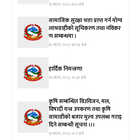
२२ साउन, २०८३, १५:० बजे
सामाजिक सुरक्षा भत्ता प्राप्त गर्न योग्य
लाभग्राहीको सूचिकरण तथा नविकर
ण सम्बन्धमा ।
१८ साउन, २०८३, ११:४७ बजे
हार्दिक निमन्त्रणा
१६ साउन, २०८३, २०:३० बजे
कृषि सम्बन्धित विउविजन, मल,
विषादी यन्त्र उपकरण तथा कृषि
सामाग्रीको बजार मुल्य उपलब्ध गराइ
दिने सम्बन्धी सूचना ।।।
१३ साउन, २०८३, २०:९ बजे