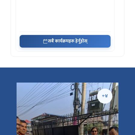
सबै कार्यक्रमहरू हेर्नुहोस्
+५
+४