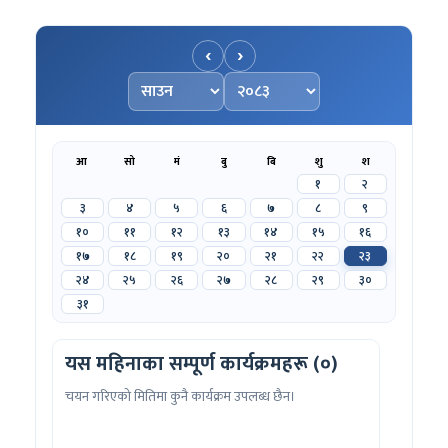
‹
›
महिना चयन गर्नुहोस्
वर्ष चयन गर्नुहोस्
आ
सो
मं
बु
बि
शु
श
१
२
३
४
५
६
७
८
९
१०
११
१२
१३
१४
१५
१६
१७
१८
१९
२०
२१
२२
२३
२४
२५
२६
२७
२८
२९
३०
३१
यस महिनाका सम्पूर्ण कार्यक्रमहरू (०)
चयन गरिएको मितिमा कुनै कार्यक्रम उपलब्ध छैन।