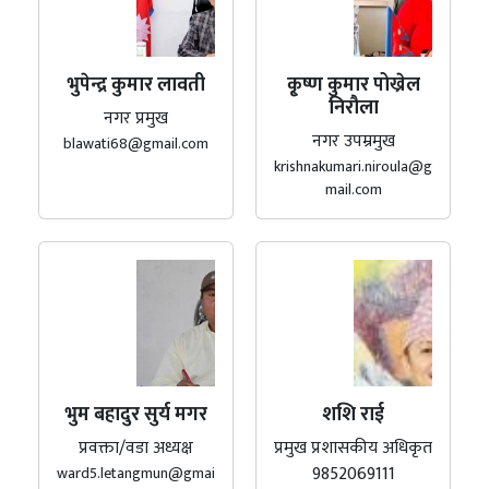
भुपेन्द्र कुमार लावती
कृ्ष्ण कुमार पोख्रेल
निरौला
नगर प्रमुख
नगर उपम्रमुख
blawati68@gmail.com
krishnakumari.niroula@g
mail.com
भुम बहादुर सुर्य मगर
शशि राई
प्रवक्ता/वडा अध्यक्ष
प्रमुख प्रशासकीय अधिकृत
9852069111
ward5.letangmun@gmai