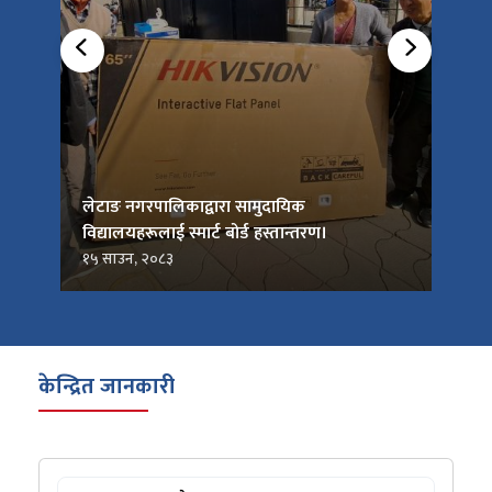
को
लेटाङ नगरपालिकाद्वारा सामुदायिक
लेटाङ
विद्यालयहरूलाई स्मार्ट बोर्ड हस्तान्तरण।
जनप्र
१५ साउन, २०८३
१५ सा
केन्द्रित जानकारी