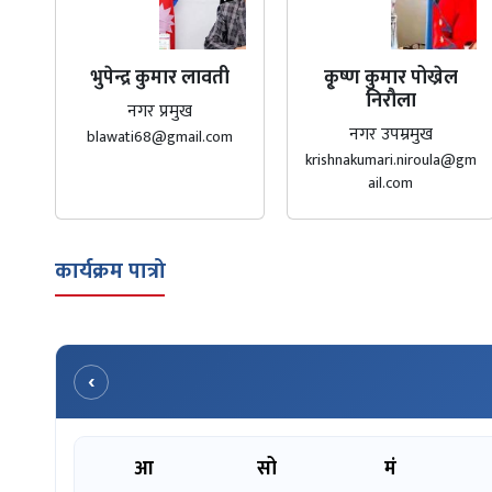
भुपेन्द्र कुमार लावती
कृ्ष्ण कुमार पोख्रेल
निरौला
नगर प्रमुख
नगर उपम्रमुख
blawati68@gmail.com
krishnakumari.niroula@gm
ail.com
कार्यक्रम पात्रो
‹
आ
सो
मं