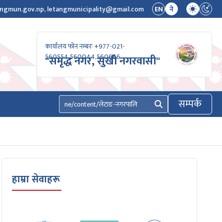
ngmun.gov.np, letangmunicipality@gmail.com
EN
ने
कार्यालय फोन नम्बरः +977-021-
560554,560044,560666
"समृद्ध नगर, सुखी नगरवासी"
सम्पर्क
खोज्नुहोस्
हाम्रा सेवाहरू