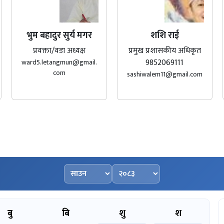
भुम बहादुर सुर्य मगर
शशि राई
प्रवक्ता/वडा अध्यक्ष
प्रमुख प्रशासकीय अधिकृत
9852069111
ward5.letangmun@gmail.
com
sashiwalem11@gmail.com
महिना चयन गर्नुहोस्
वर्ष चयन गर्नुहोस्
बु
बि
शु
श