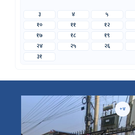
३
४
५
१०
११
१२
१७
१८
१९
२४
२५
२६
३१
४
+४