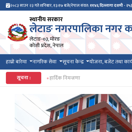
२०८३ साउन २३ गते शनिबार, १३:१७ बजे
(नेपाल संवत:
११४६ दिल्लागा दशमी - २५
स्थानीय सरकार
लेटाङ नगरपालिका नगर का
लेटाङ-०३, मोरङ
कोशी प्रदेश, नेपाल
हाम्रो बारेमा
नागरिक सेवा
सूचना केन्द्र
योजना, बजेट तथा कार्
सूचना :
हार्दिक निमन्त्रणा