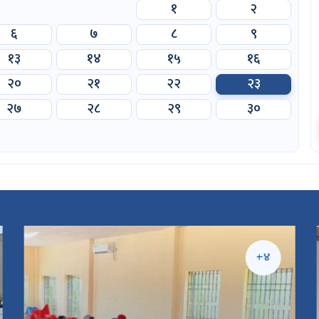
१
२
६
७
८
९
१३
१४
१५
१६
२०
२१
२२
२३
२७
२८
२९
३०
+१