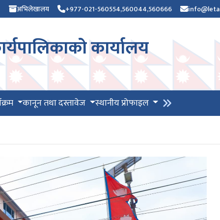
)
अभिलेखालय
+977-021-560554,560044,560666
info@leta
र्यपालिकाको कार्यालय
यक्रम
कानून तथा दस्तावेज
स्थानीय प्रोफाइल