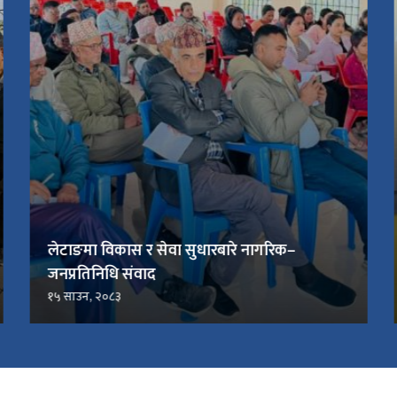
लेटाङ, ११ माघ । लेटाङ नगरपालिका वडा नम्बर ६
अन्तर्गत रहेको महाभारत
२५ असार, २०८३