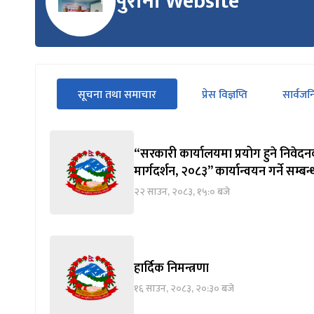
पुरानो Website
सीधा
सूचना तथा समाचार
प्रेस विज्ञप्ति
सार्वज
पहिलो
(सक्रिय ट्याब)
ट्याबको
सामग्रीमा
जानुहोस्
“सरकारी कार्यालयमा प्रयोग हुने निवेदन
मार्गदर्शन, २०८३” कार्यान्वयन गर्ने सम्बन
२२ साउन, २०८३, १५:० बजे
हार्दिक निमन्त्रणा
१६ साउन, २०८३, २०:३० बजे