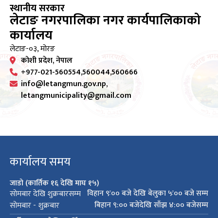
स्थानीय सरकार
लेटाङ नगरपालिका नगर कार्यपालिकाको
कार्यालय
लेटाङ-०३, मोरङ
कोशी प्रदेश, नेपाल
+977-021-560554,560044,560666
info@letangmun.gov.np,
letangmunicipality@gmail.com
कार्यालय समय
जाडो (कार्तिक १६ देखि माघ १५)
विहान ९ः०० बजे देखि बेलुका ५ः०० बजे सम्म
सोमबार देखि शुक्रबारसम्म
बिहान ९:०० बजेदेखि साँझ ४:०० बजेसम्म
सोमबार - शुक्रबार