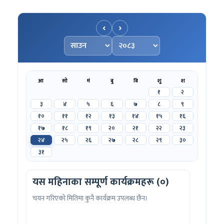
‹
›
महिना चयन गर्नुहोस्
वर्ष चयन गर्नुहोस्
आ
सो
मं
बु
बि
शु
श
१
२
३
४
५
६
७
८
९
१०
११
१२
१३
१४
१५
१६
१७
१८
१९
२०
२१
२२
२३
२४
२५
२६
२७
२८
२९
३०
३१
यस महिनाका सम्पूर्ण कार्यक्रमहरू (०)
चयन गरिएको मितिमा कुनै कार्यक्रम उपलब्ध छैन।