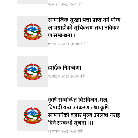
२२ साउन, २०८३, १५:० बजे
सामाजिक सुरक्षा भत्ता प्राप्त गर्न योग्य
लाभग्राहीको सूचिकरण तथा नविकर
ण सम्बन्धमा ।
१८ साउन, २०८३, ११:४७ बजे
हार्दिक निमन्त्रणा
१६ साउन, २०८३, २०:३० बजे
कृषि सम्बन्धित विउविजन, मल,
विषादी यन्त्र उपकरण तथा कृषि
सामाग्रीको बजार मुल्य उपलब्ध गराइ
दिने सम्बन्धी सूचना ।।।
१३ साउन, २०८३, २०:९ बजे