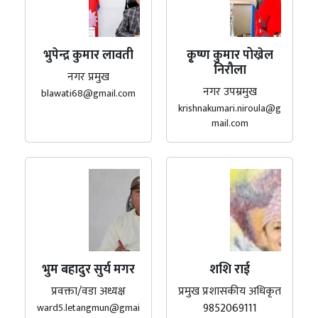
भुपेन्द्र कुमार लावती
कृ्ष्ण कुमार पोख्रेल
निरौला
नगर प्रमुख
नगर उपम्रमुख
blawati68@gmail.com
krishnakumari.niroula@g
mail.com
भुम बहादुर सुर्य मगर
शशि राई
प्रवक्ता/वडा अध्यक्ष
प्रमुख प्रशासकीय अधिकृत
9852069111
ward5.letangmun@gmai