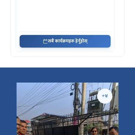
सबै कार्यक्रमहरू हेर्नुहोस्
+५
+४