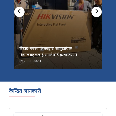
को
लेटाङ नगरपालिकाद्वारा सामुदायिक
लेटाङ
विद्यालयहरूलाई स्मार्ट बोर्ड हस्तान्तरण।
जनप्र
१५ साउन, २०८३
१५ सा
केन्द्रित जानकारी