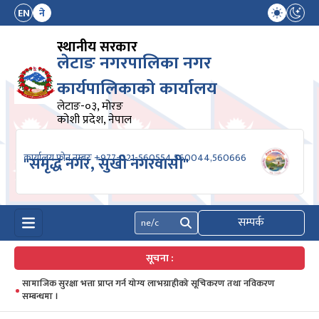
EN
ने
स्थानीय सरकार
लेटाङ नगरपालिका नगर
कार्यपालिकाको कार्यालय
लेटाङ-०३, मोरङ
कोशी प्रदेश, नेपाल
कार्यालय फोन नम्बरः +977-021-560554,560044,560666
"समृद्ध नगर, सुखी नगरवासी"
सम्पर्क
खोज्नुहोस्
सूचना :
सामाजिक सुरक्षा भत्ता प्राप्त गर्न योग्य लाभग्राहीको सूचिकरण तथा नविकरण
सम्बन्धमा ।