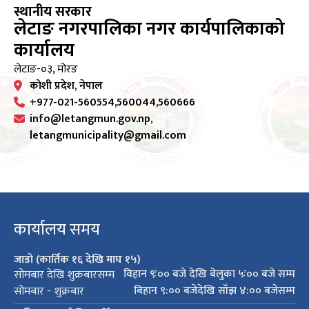
स्थानीय सरकार
लेटाङ नगरपालिका नगर कार्यपालिकाको
कार्यालय
लेटाङ-०३, मोरङ
कोशी प्रदेश, नेपाल
+977-021-560554,560044,560666
info@letangmun.gov.np,
letangmunicipality@gmail.com
कार्यालय समय
जाडो (कार्तिक १६ देखि माघ १५)
विहान ९ः०० बजे देखि बेलुका ५ः०० बजे सम्म
सोमबार देखि शुक्रबारसम्म
बिहान ९:०० बजेदेखि साँझ ४:०० बजेसम्म
सोमबार - शुक्रबार