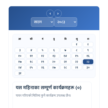
‹
›
महिना चयन गर्नुहोस्
वर्ष चयन गर्नुहोस्
आ
सो
मं
बु
बि
शु
श
१
२
३
४
५
६
७
८
९
१०
११
१२
१३
१४
१५
१६
१७
१८
१९
२०
२१
२२
२३
२४
२५
२६
२७
२८
२९
३०
३१
यस महिनाका सम्पूर्ण कार्यक्रमहरू (०)
चयन गरिएको मितिमा कुनै कार्यक्रम उपलब्ध छैन।