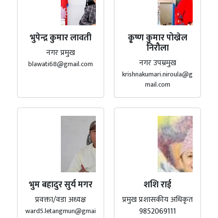
भुपेन्द्र कुमार लावती
कृ्ष्ण कुमार पोख्रेल
निरौला
नगर प्रमुख
नगर उपम्रमुख
blawati68@gmail.com
krishnakumari.niroula@g
mail.com
भुम बहादुर सुर्य मगर
शशि राई
प्रवक्ता/वडा अध्यक्ष
प्रमुख प्रशासकीय अधिकृत
9852069111
ward5.letangmun@gmai