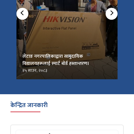
को
लेटाङ नगरपालिकाद्वारा सामुदायिक
लेटाङ
विद्यालयहरूलाई स्मार्ट बोर्ड हस्तान्तरण।
जनप्र
१५ साउन, २०८३
१५ सा
केन्द्रित जानकारी