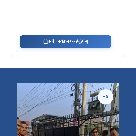
सबै कार्यक्रमहरू हेर्नुहोस्
+५
+४