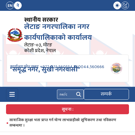
EN
ने
स्थानीय सरकार
लेटाङ नगरपालिका नगर
कार्यपालिकाको कार्यालय
लेटाङ-०३, मोरङ
कोशी प्रदेश, नेपाल
कार्यालय फोन नम्बरः +977-021-560554,560044,560666
"समृद्ध नगर, सुखी नगरवासी"
सम्पर्क
खोज्नुहोस्
सूचना :
सामाजिक सुरक्षा भत्ता प्राप्त गर्न योग्य लाभग्राहीको सूचिकरण तथा नविकरण
सम्बन्धमा ।