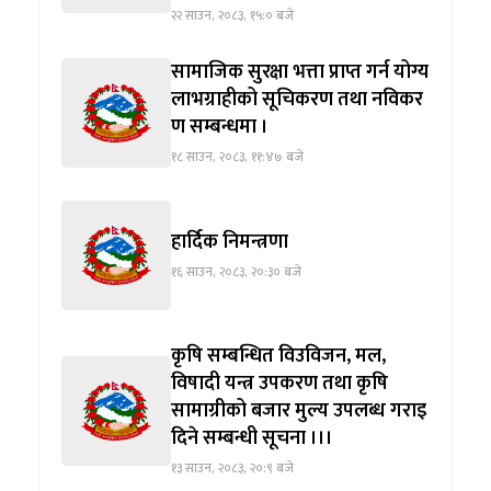
२२ साउन, २०८३, १५:० बजे
सामाजिक सुरक्षा भत्ता प्राप्त गर्न योग्य
लाभग्राहीको सूचिकरण तथा नविकर
ण सम्बन्धमा ।
१८ साउन, २०८३, ११:४७ बजे
हार्दिक निमन्त्रणा
१६ साउन, २०८३, २०:३० बजे
कृषि सम्बन्धित विउविजन, मल,
विषादी यन्त्र उपकरण तथा कृषि
सामाग्रीको बजार मुल्य उपलब्ध गराइ
दिने सम्बन्धी सूचना ।।।
१३ साउन, २०८३, २०:९ बजे