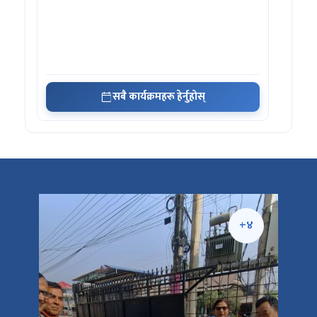
सबै कार्यक्रमहरू हेर्नुहोस्
+५
+४