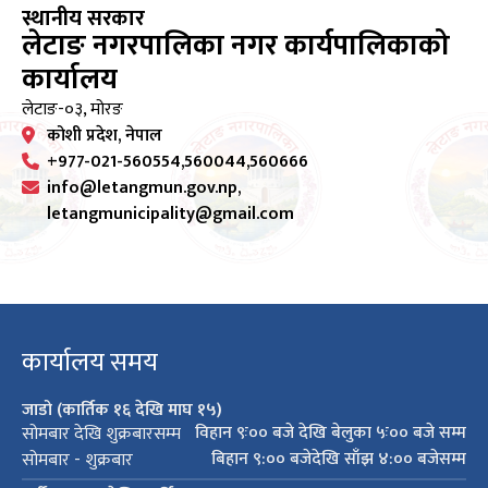
स्थानीय सरकार
लेटाङ नगरपालिका नगर कार्यपालिकाको
कार्यालय
लेटाङ-०३, मोरङ
कोशी प्रदेश, नेपाल
+977-021-560554,560044,560666
info@letangmun.gov.np,
letangmunicipality@gmail.com
कार्यालय समय
जाडो (कार्तिक १६ देखि माघ १५)
विहान ९ः०० बजे देखि बेलुका ५ः०० बजे सम्म
सोमबार देखि शुक्रबारसम्म
बिहान ९:०० बजेदेखि साँझ ४:०० बजेसम्म
सोमबार - शुक्रबार