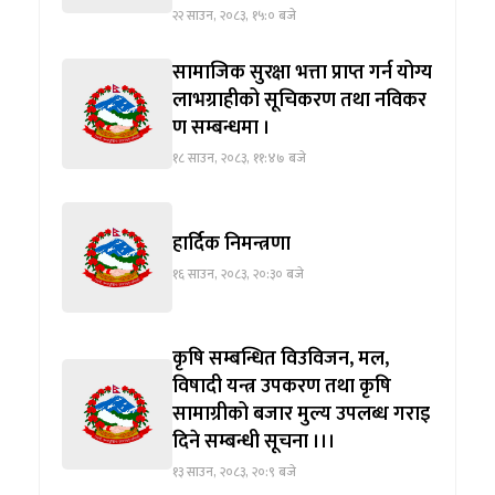
२२ साउन, २०८३, १५:० बजे
सामाजिक सुरक्षा भत्ता प्राप्त गर्न योग्य
लाभग्राहीको सूचिकरण तथा नविकर
ण सम्बन्धमा ।
१८ साउन, २०८३, ११:४७ बजे
हार्दिक निमन्त्रणा
१६ साउन, २०८३, २०:३० बजे
कृषि सम्बन्धित विउविजन, मल,
विषादी यन्त्र उपकरण तथा कृषि
सामाग्रीको बजार मुल्य उपलब्ध गराइ
दिने सम्बन्धी सूचना ।।।
१३ साउन, २०८३, २०:९ बजे