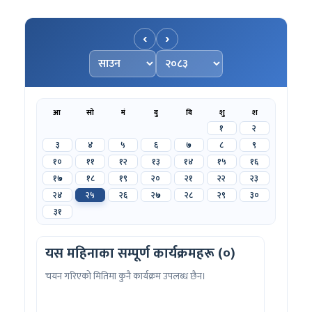
‹
›
महिना चयन गर्नुहोस्
वर्ष चयन गर्नुहोस्
आ
सो
मं
बु
बि
शु
श
१
२
३
४
५
६
७
८
९
१०
११
१२
१३
१४
१५
१६
१७
१८
१९
२०
२१
२२
२३
२४
२५
२६
२७
२८
२९
३०
३१
यस महिनाका सम्पूर्ण कार्यक्रमहरू (०)
चयन गरिएको मितिमा कुनै कार्यक्रम उपलब्ध छैन।