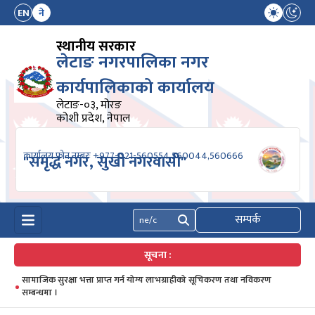
EN
ने
स्थानीय सरकार
लेटाङ नगरपालिका नगर
कार्यपालिकाको कार्यालय
लेटाङ-०३, मोरङ
कोशी प्रदेश, नेपाल
कार्यालय फोन नम्बरः +977-021-560554,560044,560666
"समृद्ध नगर, सुखी नगरवासी"
सम्पर्क
खोज्नुहोस्
सूचना :
सामाजिक सुरक्षा भत्ता प्राप्त गर्न योग्य लाभग्राहीको सूचिकरण तथा नविकरण
सम्बन्धमा ।