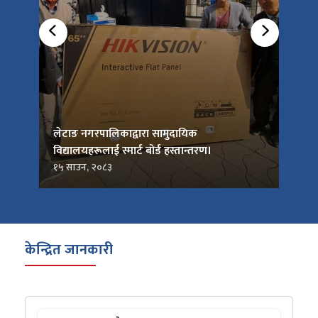
को
लेटाङ नगरपालिकाद्वारा सामुदायिक
लेटाङ
विद्यालयहरूलाई स्मार्ट बोर्ड हस्तान्तरण।
जनप्र
१५ साउन, २०८३
१५ सा
केन्द्रित जानकारी