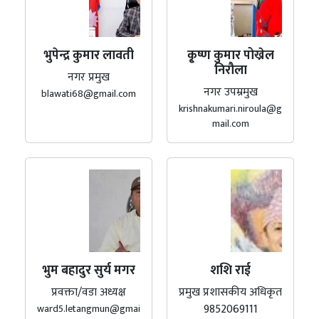
भुपेन्द्र कुमार लावती
कृ्ष्ण कुमार पोख्रेल
निरौला
नगर प्रमुख
नगर उपम्रमुख
blawati68@gmail.com
krishnakumari.niroula@g
mail.com
भुम बहादुर सुर्य मगर
शशि राई
प्रवक्ता/वडा अध्यक्ष
प्रमुख प्रशासकीय अधिकृत
9852069111
ward5.letangmun@gmai