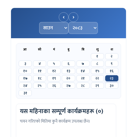
‹
›
महिना चयन गर्नुहोस्
वर्ष चयन गर्नुहोस्
आ
सो
मं
बु
बि
शु
श
१
२
३
४
५
६
७
८
९
१०
११
१२
१३
१४
१५
१६
१७
१८
१९
२०
२१
२२
२३
२४
२५
२६
२७
२८
२९
३०
३१
यस महिनाका सम्पूर्ण कार्यक्रमहरू (०)
चयन गरिएको मितिमा कुनै कार्यक्रम उपलब्ध छैन।