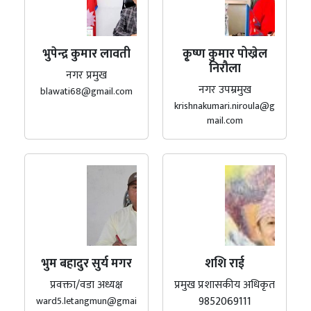
भुपेन्द्र कुमार लावती
कृ्ष्ण कुमार पोख्रेल
निरौला
नगर प्रमुख
नगर उपम्रमुख
blawati68@gmail.com
krishnakumari.niroula@g
mail.com
भुम बहादुर सुर्य मगर
शशि राई
प्रवक्ता/वडा अध्यक्ष
प्रमुख प्रशासकीय अधिकृत
9852069111
ward5.letangmun@gmai