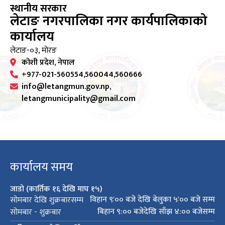
स्थानीय सरकार
लेटाङ नगरपालिका नगर कार्यपालिकाको
कार्यालय
लेटाङ-०३, मोरङ
कोशी प्रदेश, नेपाल
+977-021-560554,560044,560666
info@letangmun.gov.np,
letangmunicipality@gmail.com
कार्यालय समय
जाडो (कार्तिक १६ देखि माघ १५)
विहान ९ः०० बजे देखि बेलुका ५ः०० बजे सम्म
सोमबार देखि शुक्रबारसम्म
बिहान ९:०० बजेदेखि साँझ ४:०० बजेसम्म
सोमबार - शुक्रबार