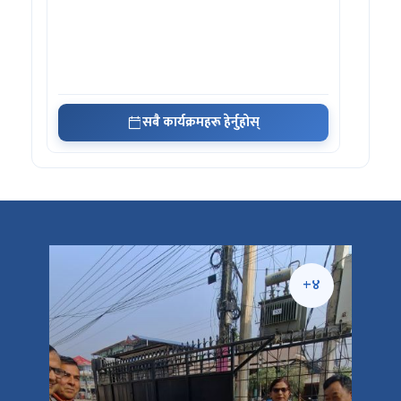
सबै कार्यक्रमहरू हेर्नुहोस्
+५
+४