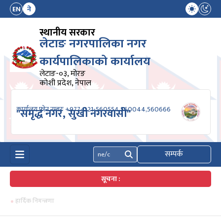
EN
ने
स्थानीय सरकार
लेटाङ नगरपालिका नगर
कार्यपालिकाको कार्यालय
लेटाङ-०३, मोरङ
कोशी प्रदेश, नेपाल
कार्यालय फोन नम्बरः +977-021-560554,560044,560666
"समृद्ध नगर, सुखी नगरवासी"
सम्पर्क
खोज्नुहोस्
सूचना :
हार्दिक निमन्त्रणा