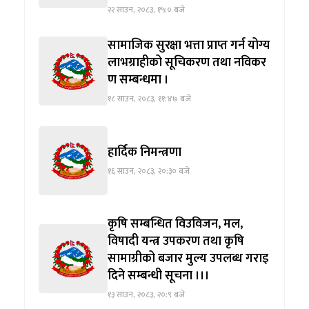
२२ साउन, २०८३, १५:० बजे
सामाजिक सुरक्षा भत्ता प्राप्त गर्न योग्य
लाभग्राहीको सूचिकरण तथा नविकर
ण सम्बन्धमा ।
१८ साउन, २०८३, ११:४७ बजे
हार्दिक निमन्त्रणा
१६ साउन, २०८३, २०:३० बजे
कृषि सम्बन्धित विउविजन, मल,
विषादी यन्त्र उपकरण तथा कृषि
सामाग्रीको बजार मुल्य उपलब्ध गराइ
दिने सम्बन्धी सूचना ।।।
१३ साउन, २०८३, २०:९ बजे