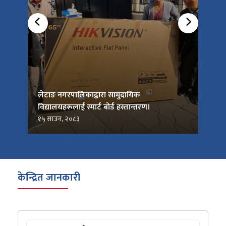
को
लेटाङ नगरपालिकाद्वारा सामुदायिक
लेटाङ
विद्यालयहरूलाई स्मार्ट बोर्ड हस्तान्तरण।
जनप्र
१५ साउन, २०८३
१५ सा
केन्द्रित जानकारी