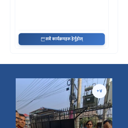
सबै कार्यक्रमहरू हेर्नुहोस्
+५
+४