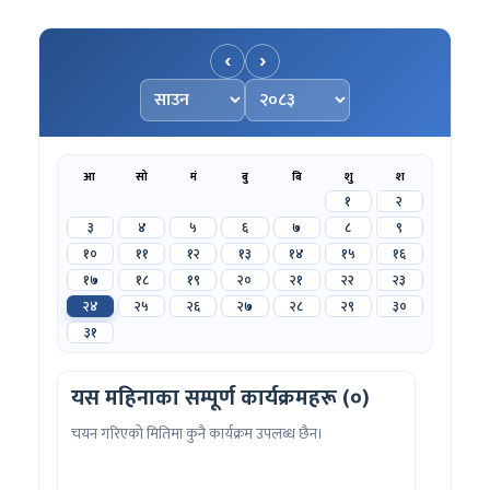
‹
›
महिना चयन गर्नुहोस्
वर्ष चयन गर्नुहोस्
आ
सो
मं
बु
बि
शु
श
१
२
३
४
५
६
७
८
९
१०
११
१२
१३
१४
१५
१६
१७
१८
१९
२०
२१
२२
२३
२४
२५
२६
२७
२८
२९
३०
३१
यस महिनाका सम्पूर्ण कार्यक्रमहरू (०)
चयन गरिएको मितिमा कुनै कार्यक्रम उपलब्ध छैन।