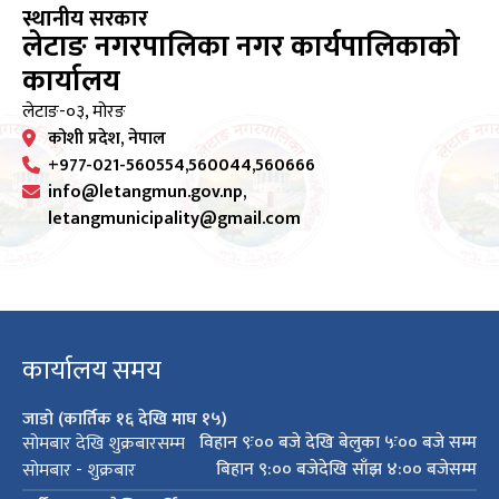
स्थानीय सरकार
लेटाङ नगरपालिका नगर कार्यपालिकाको
कार्यालय
लेटाङ-०३, मोरङ
कोशी प्रदेश, नेपाल
+977-021-560554,560044,560666
info@letangmun.gov.np,
letangmunicipality@gmail.com
कार्यालय समय
जाडो (कार्तिक १६ देखि माघ १५)
विहान ९ः०० बजे देखि बेलुका ५ः०० बजे सम्म
सोमबार देखि शुक्रबारसम्म
बिहान ९:०० बजेदेखि साँझ ४:०० बजेसम्म
सोमबार - शुक्रबार