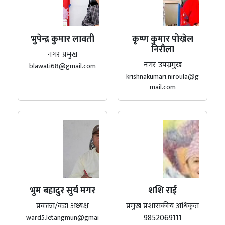
भुपेन्द्र कुमार लावती
कृ्ष्ण कुमार पोख्रेल
निरौला
नगर प्रमुख
नगर उपम्रमुख
blawati68@gmail.com
krishnakumari.niroula@g
mail.com
भुम बहादुर सुर्य मगर
शशि राई
प्रवक्ता/वडा अध्यक्ष
प्रमुख प्रशासकीय अधिकृत
9852069111
ward5.letangmun@gmai