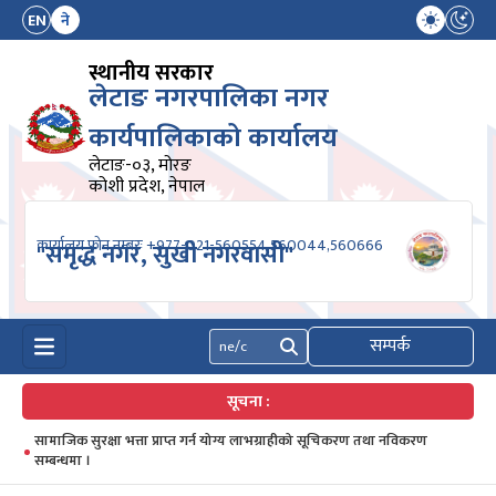
EN
ने
स्थानीय सरकार
लेटाङ नगरपालिका नगर
कार्यपालिकाको कार्यालय
लेटाङ-०३, मोरङ
कोशी प्रदेश, नेपाल
कार्यालय फोन नम्बरः +977-021-560554,560044,560666
"समृद्ध नगर, सुखी नगरवासी"
सम्पर्क
खोज्नुहोस्
सूचना :
सामाजिक सुरक्षा भत्ता प्राप्त गर्न योग्य लाभग्राहीको सूचिकरण तथा नविकरण
सम्बन्धमा ।