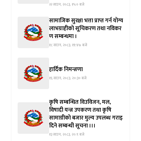
२२ साउन, २०८३, १५:० बजे
सामाजिक सुरक्षा भत्ता प्राप्त गर्न योग्य
लाभग्राहीको सूचिकरण तथा नविकर
ण सम्बन्धमा ।
१८ साउन, २०८३, ११:४७ बजे
हार्दिक निमन्त्रणा
१६ साउन, २०८३, २०:३० बजे
कृषि सम्बन्धित विउविजन, मल,
विषादी यन्त्र उपकरण तथा कृषि
सामाग्रीको बजार मुल्य उपलब्ध गराइ
दिने सम्बन्धी सूचना ।।।
१३ साउन, २०८३, २०:९ बजे