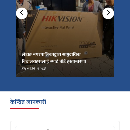
को
लेटाङ नगरपालिकाद्वारा सामुदायिक
लेटाङ
विद्यालयहरूलाई स्मार्ट बोर्ड हस्तान्तरण।
जनप्र
१५ साउन, २०८३
१५ सा
केन्द्रित जानकारी