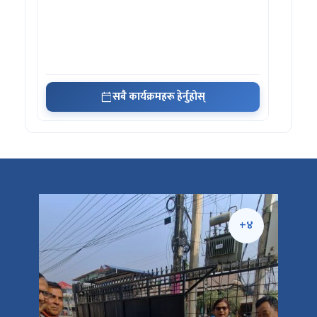
सबै कार्यक्रमहरू हेर्नुहोस्
+५
+४