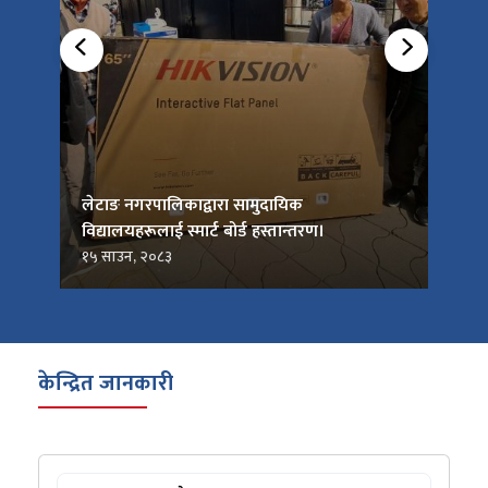
को
लेटाङ नगरपालिकाद्वारा सामुदायिक
लेटाङ
विद्यालयहरूलाई स्मार्ट बोर्ड हस्तान्तरण।
जनप्र
१५ साउन, २०८३
१५ सा
केन्द्रित जानकारी