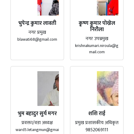
भुपेन्द्र कुमार लावती
कृ्ष्ण कुमार पोख्रेल
निरौला
नगर प्रमुख
नगर उपम्रमुख
blawati68@gmail.com
krishnakumari.niroula@g
mail.com
भुम बहादुर सुर्य मगर
शशि राई
प्रवक्ता/वडा अध्यक्ष
प्रमुख प्रशासकीय अधिकृत
9852069111
ward5.letangmun@gmai