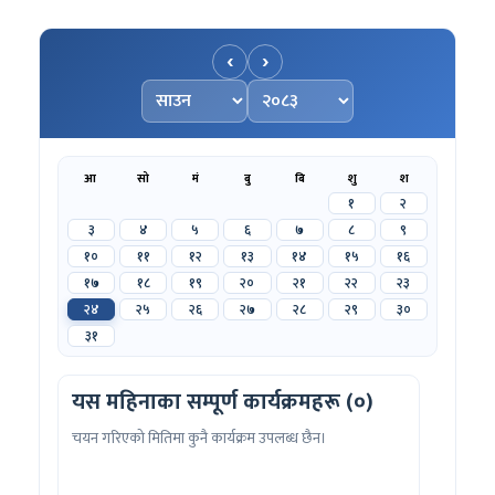
‹
›
महिना चयन गर्नुहोस्
वर्ष चयन गर्नुहोस्
आ
सो
मं
बु
बि
शु
श
१
२
३
४
५
६
७
८
९
१०
११
१२
१३
१४
१५
१६
१७
१८
१९
२०
२१
२२
२३
२४
२५
२६
२७
२८
२९
३०
३१
यस महिनाका सम्पूर्ण कार्यक्रमहरू (०)
चयन गरिएको मितिमा कुनै कार्यक्रम उपलब्ध छैन।