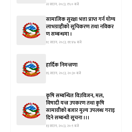
२२ साउन, २०८३, १५:० बजे
सामाजिक सुरक्षा भत्ता प्राप्त गर्न योग्य
लाभग्राहीको सूचिकरण तथा नविकर
ण सम्बन्धमा ।
१८ साउन, २०८३, ११:४७ बजे
हार्दिक निमन्त्रणा
१६ साउन, २०८३, २०:३० बजे
कृषि सम्बन्धित विउविजन, मल,
विषादी यन्त्र उपकरण तथा कृषि
सामाग्रीको बजार मुल्य उपलब्ध गराइ
दिने सम्बन्धी सूचना ।।।
१३ साउन, २०८३, २०:९ बजे