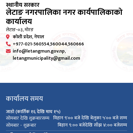
स्थानीय सरकार
लेटाङ नगरपालिका नगर कार्यपालिकाको
कार्यालय
लेटाङ-०३, मोरङ
कोशी प्रदेश, नेपाल
+977-021-560554,560044,560666
info@letangmun.gov.np,
letangmunicipality@gmail.com
कार्यालय समय
जाडो (कार्तिक १६ देखि माघ १५)
विहान ९ः०० बजे देखि बेलुका ५ः०० बजे सम्म
सोमबार देखि शुक्रबारसम्म
बिहान ९:०० बजेदेखि साँझ ४:०० बजेसम्म
सोमबार - शुक्रबार