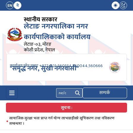
EN
ने
स्थानीय सरकार
लेटाङ नगरपालिका नगर
कार्यपालिकाको कार्यालय
लेटाङ-०३, मोरङ
कोशी प्रदेश, नेपाल
कार्यालय फोन नम्बरः +977-021-560554,560044,560666
"समृद्ध नगर, सुखी नगरवासी"
सम्पर्क
खोज्नुहोस्
सूचना :
सामाजिक सुरक्षा भत्ता प्राप्त गर्न योग्य लाभग्राहीको सूचिकरण तथा नविकरण
सम्बन्धमा ।