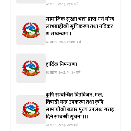
२२ साउन, २०८३, १५:० बजे
सामाजिक सुरक्षा भत्ता प्राप्त गर्न योग्य
लाभग्राहीको सूचिकरण तथा नविकर
ण सम्बन्धमा ।
१८ साउन, २०८३, ११:४७ बजे
हार्दिक निमन्त्रणा
१६ साउन, २०८३, २०:३० बजे
कृषि सम्बन्धित विउविजन, मल,
विषादी यन्त्र उपकरण तथा कृषि
सामाग्रीको बजार मुल्य उपलब्ध गराइ
दिने सम्बन्धी सूचना ।।।
१३ साउन, २०८३, २०:९ बजे