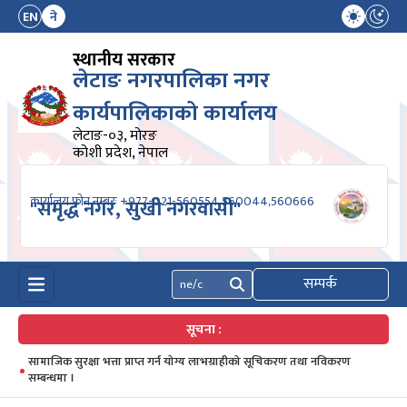
EN
ने
स्थानीय सरकार
लेटाङ नगरपालिका नगर
कार्यपालिकाको कार्यालय
लेटाङ-०३, मोरङ
कोशी प्रदेश, नेपाल
कार्यालय फोन नम्बरः +977-021-560554,560044,560666
"समृद्ध नगर, सुखी नगरवासी"
सम्पर्क
खोज्नुहोस्
सूचना :
सामाजिक सुरक्षा भत्ता प्राप्त गर्न योग्य लाभग्राहीको सूचिकरण तथा नविकरण
सम्बन्धमा ।