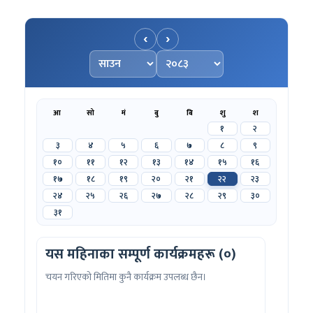
‹
›
महिना चयन गर्नुहोस्
वर्ष चयन गर्नुहोस्
आ
सो
मं
बु
बि
शु
श
१
२
३
४
५
६
७
८
९
१०
११
१२
१३
१४
१५
१६
१७
१८
१९
२०
२१
२२
२३
२४
२५
२६
२७
२८
२९
३०
३१
यस महिनाका सम्पूर्ण कार्यक्रमहरू (०)
चयन गरिएको मितिमा कुनै कार्यक्रम उपलब्ध छैन।