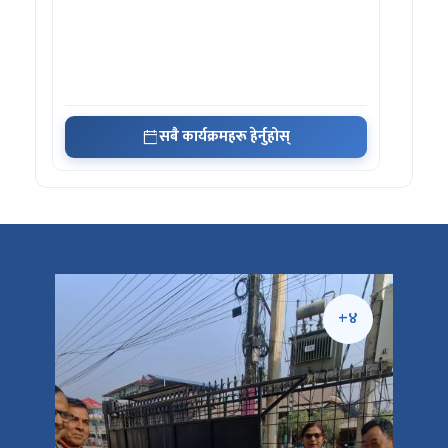
सबै कार्यक्रमहरू हेर्नुहोस्
+५
+४