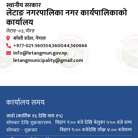
स्थानीय सरकार
लेटाङ नगरपालिका नगर कार्यपालिकाको
कार्यालय
लेटाङ-०३, मोरङ
कोशी प्रदेश, नेपाल
+977-021-560554,560044,560666
info@letangmun.gov.np,
letangmunicipality@gmail.com
कार्यालय समय
जाडो (कार्तिक १६ देखि माघ १५)
विहान ९ः०० बजे देखि बेलुका ५ः०० बजे सम्म
सोमबार देखि शुक्रबारसम्म
बिहान ९:०० बजेदेखि साँझ ४:०० बजेसम्म
सोमबार - शुक्रबार