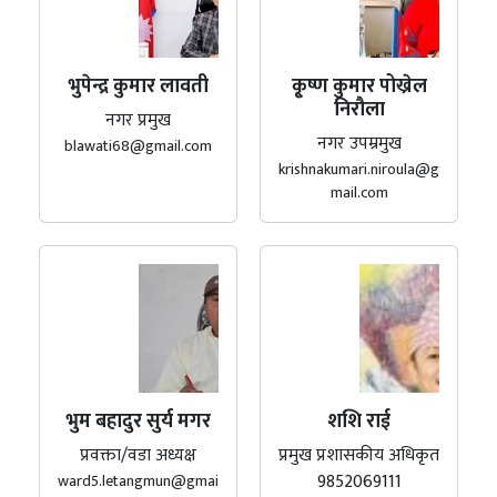
भुपेन्द्र कुमार लावती
कृ्ष्ण कुमार पोख्रेल
निरौला
नगर प्रमुख
नगर उपम्रमुख
blawati68@gmail.com
krishnakumari.niroula@g
mail.com
भुम बहादुर सुर्य मगर
शशि राई
प्रवक्ता/वडा अध्यक्ष
प्रमुख प्रशासकीय अधिकृत
9852069111
ward5.letangmun@gmai