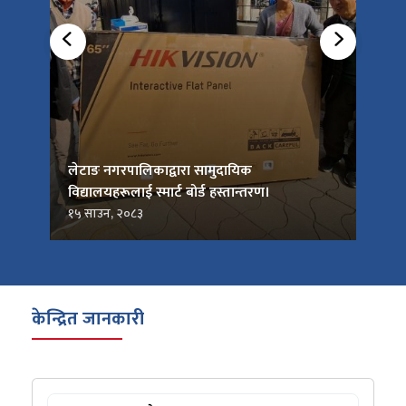
को
लेटाङ नगरपालिकाद्वारा सामुदायिक
लेटाङ
विद्यालयहरूलाई स्मार्ट बोर्ड हस्तान्तरण।
जनप्र
१५ साउन, २०८३
१५ सा
केन्द्रित जानकारी