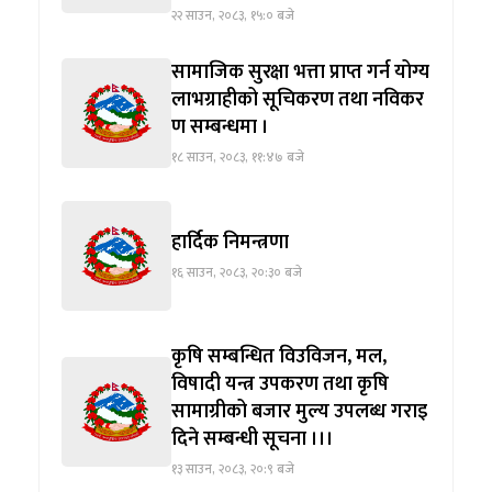
२२ साउन, २०८३, १५:० बजे
सामाजिक सुरक्षा भत्ता प्राप्त गर्न योग्य
लाभग्राहीको सूचिकरण तथा नविकर
ण सम्बन्धमा ।
१८ साउन, २०८३, ११:४७ बजे
हार्दिक निमन्त्रणा
१६ साउन, २०८३, २०:३० बजे
कृषि सम्बन्धित विउविजन, मल,
विषादी यन्त्र उपकरण तथा कृषि
सामाग्रीको बजार मुल्य उपलब्ध गराइ
दिने सम्बन्धी सूचना ।।।
१३ साउन, २०८३, २०:९ बजे