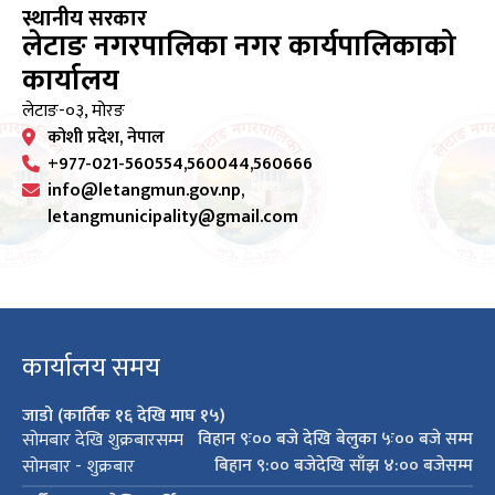
स्थानीय सरकार
लेटाङ नगरपालिका नगर कार्यपालिकाको
कार्यालय
लेटाङ-०३, मोरङ
कोशी प्रदेश, नेपाल
+977-021-560554,560044,560666
info@letangmun.gov.np,
letangmunicipality@gmail.com
कार्यालय समय
जाडो (कार्तिक १६ देखि माघ १५)
विहान ९ः०० बजे देखि बेलुका ५ः०० बजे सम्म
सोमबार देखि शुक्रबारसम्म
बिहान ९:०० बजेदेखि साँझ ४:०० बजेसम्म
सोमबार - शुक्रबार