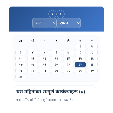
‹
›
महिना चयन गर्नुहोस्
वर्ष चयन गर्नुहोस्
आ
सो
मं
बु
बि
शु
श
१
२
३
४
५
६
७
८
९
१०
११
१२
१३
१४
१५
१६
१७
१८
१९
२०
२१
२२
२३
२४
२५
२६
२७
२८
२९
३०
३१
यस महिनाका सम्पूर्ण कार्यक्रमहरू (०)
चयन गरिएको मितिमा कुनै कार्यक्रम उपलब्ध छैन।