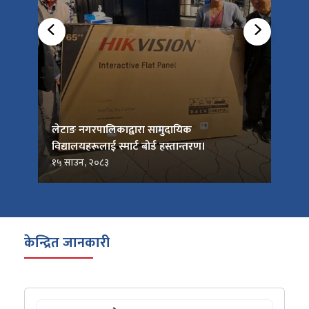
को
लेटाङ नगरपालिकाद्वारा सामुदायिक
लेटाङ
विद्यालयहरूलाई स्मार्ट बोर्ड हस्तान्तरण।
जनप्र
१५ साउन, २०८३
१५ सा
केन्द्रित जानकारी