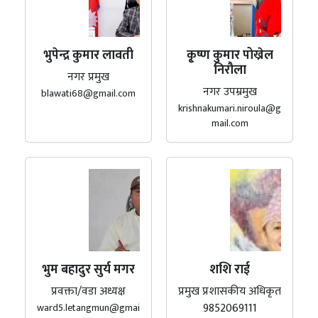
भुपेन्द्र कुमार लावती
कृ्ष्ण कुमार पोख्रेल
निरौला
नगर प्रमुख
नगर उपम्रमुख
blawati68@gmail.com
krishnakumari.niroula@g
mail.com
भुम बहादुर सुर्य मगर
शशि राई
प्रवक्ता/वडा अध्यक्ष
प्रमुख प्रशासकीय अधिकृत
9852069111
ward5.letangmun@gmai