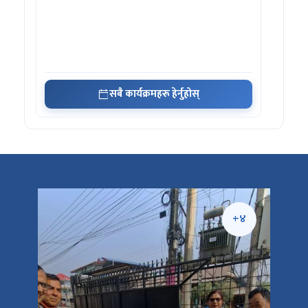
सबै कार्यक्रमहरू हेर्नुहोस्
+५
+४