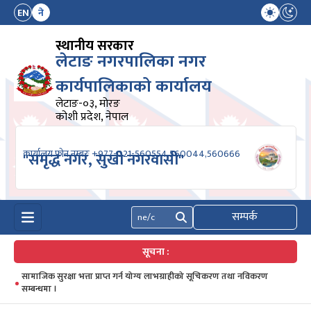
EN
ने
स्थानीय सरकार
लेटाङ नगरपालिका नगर
कार्यपालिकाको कार्यालय
लेटाङ-०३, मोरङ
कोशी प्रदेश, नेपाल
कार्यालय फोन नम्बरः +977-021-560554,560044,560666
"समृद्ध नगर, सुखी नगरवासी"
सम्पर्क
खोज्नुहोस्
सूचना :
सामाजिक सुरक्षा भत्ता प्राप्त गर्न योग्य लाभग्राहीको सूचिकरण तथा नविकरण
सम्बन्धमा ।